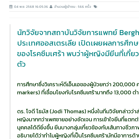
04 พ.ย. 2568 16:05:36
จำนวนผู้เข้าชม : 566 ครั้ง
นักวิจัยจากสถาบันวิจัยการแพทย์ Berg
ประเทศออสเตรเลีย เปิดเผยผลการศึกษาข
ของโรคซึมเศร้า พบว่าผู้หญิงมียีนที่เกี่
ตัว
การศึกษาซึ่งวิเคราะห์ดีเอ็นเอของผู้ป่วยกว่า 200,000
markers) ที่เชื่อมโยงกับโรคซึมเศร้ามากถึง 13,000 ตำ
ดร. โจดี โธมัส (Jodi Thomas) หนึ่งในทีมวิจัยกล่าว
หญิงมากกว่าเพศชายอย่างชัดเจน การเข้าใจยีนที่แตกต
บุคคลได้ดียิ่งขึ้น ยีนบางกลุ่มเกี่ยวข้องกับเส้นทางช
อธิบายได้ว่าทำไมผู้หญิงที่เป็นโรคซึมเศร้ามักมีอาการด