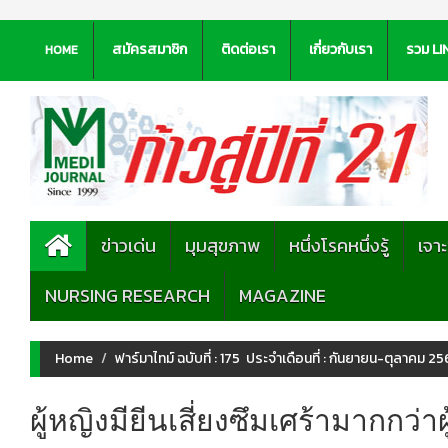
สมัครสมาชิก
ติดต่อเรา
เกี่ยวกับเรา
รวม LI
HOME
ข่าวเด่น
มุมสุขภาพ
หนึ่งโรคหนึ่งรู้
เจา
NURSING RESEARCH
MAGAZINE
Home
ฟาร์มาไทม์ ฉบับที่ : 175 ประจำเดือนที่ : กันยายน-ตุลาคม 256
ผู้หญิงมียีนเสี่ยงซึมเศร้ามากกว่าผ