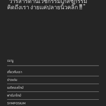
"วารสารด้านเวชกรรมเภสัชกรรม
คิดถึงเรา ง่ายแค่ปลายนิ้วคลิ๊ก !!! "
เมนู
เกี่ยวกับเรา
ข่าวเด่น
เมดิคอลไทม์
ฟาร์มาไทม์
SYMPOSIUM