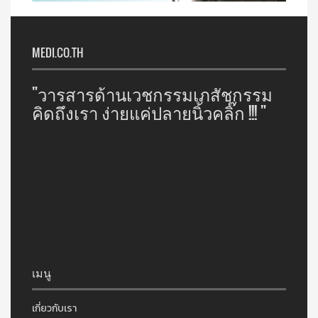
MEDI.CO.TH
"วารสารด้านเวชกรรมเภสัชกรรม
คิดถึงเรา ง่ายแค่ปลายนิ้วคลิ๊ก !!! "
เมนู
เกี่ยวกับเรา