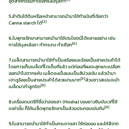
อุตสาหกรรมทำเชือกและถุงเท้า
5.ลำต้นใต้ดินหรือเหง้าสามารถนำมาใช้ทำแป้งที่เรียกว่า
[
2]
Canna starch ได้
6.ใบพุทธรักษาสามารถนำมาใช้ประโยชน์ได้หลายอย่าง เช่น
[
6]
การใช้มุงหลังคา ทำกระทง ทำเชือก
7.เมล็ดสามารถนำมาใช้ทำเป็นสร้อยและร้อยเป็นสายประคำได้
โดยการเก็บเมล็ดที่โตเต็มที่แล้ว แต่ก่อนที่ผลจะสุกแกะเปลือก
ออกนำไปตากแห้ง เมล็ดจะแข็งและเป็นสีม่วงเข้ม แล้วนำมา
[
5]
เจาะรูร้อยเป็นสายประคำได้สวยงามมาก
ส่วนชาวสเปนจะนำ
[
8]
เมล็ดมาทำลูกปัด
8.เครื่องดนตรีที่ชื่อว่าฮอชฮา (Hosha) ของชาวซิมบับเวที่ใช้
[
8]
เขย่านั้น ก็ใช้เมล็ดพุทธรักษาเป็นส่วนประกอบเช่นกัน
9.ใบสามารถนำมาใช้ทำเป็นกระดาษสา ใช้ห่อของ และให้สีจาก