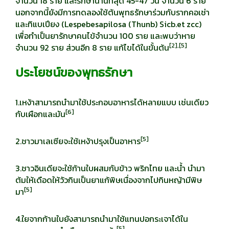
จำนวน 18 ราย และรักษานานที่สุด 45-47 วัน จำนวน 6 ราย
นอกจากนี้ยังมีการทดลองใช้ต้นพุทธรักษาร่วมกับรากคอเช่า
และทิแบเปียง (Lespebesapilosa (Thunb) Sicb.et zcc)
เพื่อทำเป็นยารักษาคนไข้จำนวน 100 ราย และพบว่าหาย
[
2],[5]
จำนวน 92 ราย ส่วนอีก 8 ราย แก้ไขได้ในขั้นต้น
ประโยชน์ของพุทธรักษา
1.เหง้าสามารถนำมาใช้ประกอบอาหารได้หลายแบบ เช่นเดียว
[
6]
กับเผือกและมัน
[
5]
2.ชาวมาเลเซียจะใช้เหง้าปรุงเป็นอาหาร
3.ชาวอินเดียจะใช้ก้านใบผสมกับข้าว พริกไทย และน้ำ นำมา
ต้มให้เดือดให้วัวกินเป็นยาแก้พิษเนื่องจากไปกินหญ้ามีพิษ
[
5]
มา
4.ใยจากก้านใบยังสามารถนำมาใช้แทนปอกระเจาได้ใน
[
5]