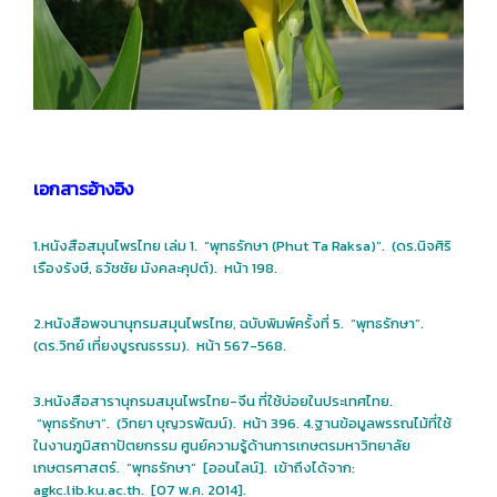
เอกสารอ้างอิง
1.หนังสือสมุนไพรไทย เล่ม 1. “พุทธรักษา (Phut Ta Raksa)”. (ดร.นิจศิริ
เรืองรังษี, ธวัชชัย มังคละคุปต์). หน้า 198.
2.หนังสือพจนานุกรมสมุนไพรไทย, ฉบับพิมพ์ครั้งที่ 5. “พุทธรักษา”.
(ดร.วิทย์ เที่ยงบูรณธรรม). หน้า 567-568.
3.หนังสือสารานุกรมสมุนไพรไทย-จีน ที่ใช้บ่อยในประเทศไทย.
“พุทธรักษา”. (วิทยา บุญวรพัฒน์). หน้า 396. 4.ฐานข้อมูลพรรณไม้ที่ใช้
ในงานภูมิสถาปัตยกรรม ศูนย์ความรู้ด้านการเกษตรมหาวิทยาลัย
เกษตรศาสตร์. “พุทธรักษา” [ออนไลน์]. เข้าถึงได้จาก:
agkc.lib.ku.ac.th. [07 พ.ค. 2014].