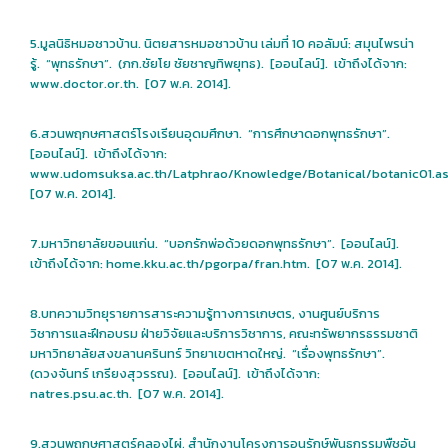
5.มูลนิธิหมอชาวบ้าน. นิตยสารหมอชาวบ้าน เล่มที่ 10 คอลัมน์: สมุนไพรน่า
รู้. “พุทธรักษา”. (ภก.ชัยโย ชัยชาญทิพยุทธ). [ออนไลน์]. เข้าถึงได้จาก:
www.doctor.or.th. [07 พ.ค. 2014].
6.สวนพฤกษศาสตร์โรงเรียนอุดมศึกษา. “การศึกษาดอกพุทธรักษา”.
[ออนไลน์]. เข้าถึงได้จาก:
www.udomsuksa.ac.th/Latphrao/Knowledge/Botanical/botanic01.a
[07 พ.ค. 2014].
7.มหาวิทยาลัยขอนแก่น. “บอกรักพ่อด้วยดอกพุทธรักษา”. [ออนไลน์].
เข้าถึงได้จาก: home.kku.ac.th/pgorpa/fran.htm. [07 พ.ค. 2014].
8.บทความวิทยุรายการสาระความรู้ทางการเกษตร, งานศูนย์บริการ
วิชาการและฝึกอบรม ฝ่ายวิจัยและบริการวิชาการ, คณะทรัพยากรธรรมชาติ
มหาวิทยาลัยสงขลานครินทร์ วิทยาเขตหาดใหญ่. “เรื่องพุทธรักษา”.
(ดวงจันทร์ เกรียงสุวรรณ). [ออนไลน์]. เข้าถึงได้จาก:
natres.psu.ac.th. [07 พ.ค. 2014].
9.สวนพฤกษศาสตร์คลองไผ่, สำนักงานโครงการอนุรักษ์พันธุกรรมพืชอัน