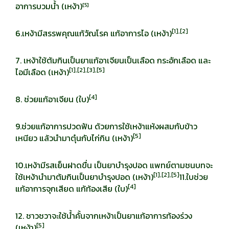
อาการบวมน้ำ (เหง้า)
[
5]
[
1],[2]
6.เหง้ามีสรรพคุณแก้วัณโรค แก้อาการไอ (เหง้า)
7. เหง้าใช้ต้มกินเป็นยาแก้อาเจียนเป็นเลือด กระอักเลือด และ
[
1],[2],[3],[5]
ไอมีเลือด (เหง้า)
[
4]
8. ช่วยแก้อาเจียน (ใบ)
9.ช่วยแก้อาการปวดฟัน ด้วยการใช้เหง้าแห้งผสมกับข้าว
[
5]
เหนียว แล้วนำมาตุ๋นกับไก่กิน (เหง้า)
10.เหง้ามีรสเย็นฝาดขื่น เป็นยาบำรุงปอด แพทย์ตามชนบทจะ
[
1],[2],[5]
ใช้เหง้านำมาต้มกินเป็นยาบำรุงปอด (เหง้า)
11.ใบช่วย
[
4]
แก้อาการจุกเสียด แก้ท้องเสีย (ใบ)
12. ชาวชวาจะใช้น้ำคั้นจากเหง้าเป็นยาแก้อาการท้องร่วง
[
5]
(เหง้า)