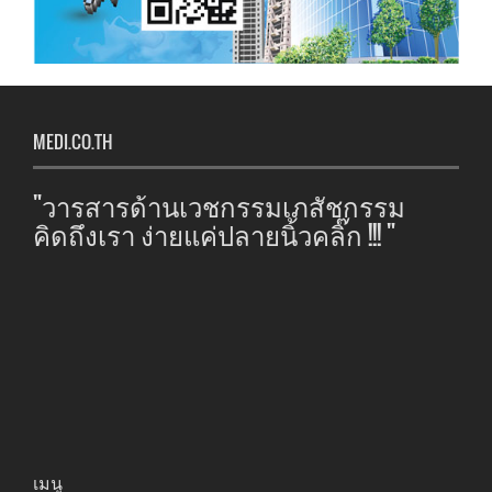
MEDI.CO.TH
"วารสารด้านเวชกรรมเภสัชกรรม
คิดถึงเรา ง่ายแค่ปลายนิ้วคลิ๊ก !!! "
เมนู