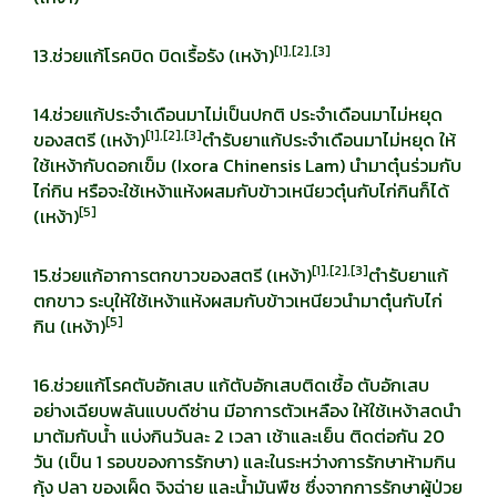
[
1],[2],[3]
13.ช่วยแก้โรคบิด บิดเรื้อรัง (เหง้า)
14.ช่วยแก้ประจำเดือนมาไม่เป็นปกติ ประจำเดือนมาไม่หยุด
[
1],[2],[3]
ของสตรี (เหง้า)
ตำรับยาแก้ประจำเดือนมาไม่หยุด ให้
ใช้เหง้ากับดอกเข็ม (Ixora Chinensis Lam) นำมาตุ๋นร่วมกับ
ไก่กิน หรือจะใช้เหง้าแห้งผสมกับข้าวเหนียวตุ๋นกับไก่กินก็ได้
[
5]
(เหง้า)
[
1],[2],[3]
15.ช่วยแก้อาการตกขาวของสตรี (เหง้า)
ตำรับยาแก้
ตกขาว ระบุให้ใช้เหง้าแห้งผสมกับข้าวเหนียวนำมาตุ๋นกับไก่
[
5]
กิน (เหง้า)
16.ช่วยแก้โรคตับอักเสบ แก้ตับอักเสบติดเชื้อ ตับอักเสบ
อย่างเฉียบพลันแบบดีซ่าน มีอาการตัวเหลือง ให้ใช้เหง้าสดนำ
มาต้มกับน้ำ แบ่งกินวันละ 2 เวลา เช้าและเย็น ติดต่อกัน 20
วัน (เป็น 1 รอบของการรักษา) และในระหว่างการรักษาห้ามกิน
กุ้ง ปลา ของเผ็ด จิงฉ่าย และน้ำมันพืช ซึ่งจากการรักษาผู้ป่วย