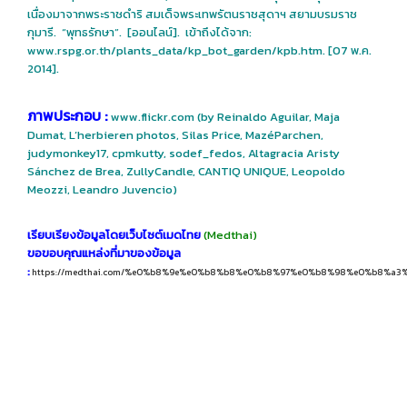
เนื่องมาจากพระราชดำริ สมเด็จพระเทพรัตนราชสุดาฯ สยามบรมราช
กุมารี. “พุทธรักษา”. [ออนไลน์]. เข้าถึงได้จาก:
www.rspg.or.th/plants_data/kp_bot_garden/kpb.htm. [07 พ.ค.
2014].
ภาพประกอบ :
www.flickr.com (by Reinaldo Aguilar, Maja
Dumat, L’herbieren photos, Silas Price, MazéParchen,
judymonkey17, cpmkutty, sodef_fedos, Altagracia Aristy
Sánchez de Brea, ZullyCandle, CANTIQ UNIQUE, Leopoldo
Meozzi, Leandro Juvencio)
เรียบเรียงข้อมูลโดยเว็บไซต์เมดไทย
(Medthai)
ขอขอบคุณแหล่งที่มาของข้อมูล
:
https://medthai.com/%e0%b8%9e%e0%b8%b8%e0%b8%97%e0%b8%98%e0%b8%a