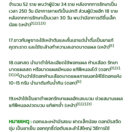
จำนวน 52 ราย พบว่าผู้ป่วย 34 ราย หลังจากการรักษาเป็น
เวลา 250 วัน มีอาการหายดีเป็นปกติ ส่วนผู้ป่วยอีก 18 ราย
หลังจากการรักษาเป็นเวลา 30 วัน พบว่ามีอาการดีขึ้นเล็ก
[
1],[2],[3]
น้อย (เหง้า)
17.ชาวกัมพูชาจะใช้เหง้าต้มและคั้นเอาแต่น้ำดื่มเป็นยาแก้
[
5]
คุดทะราด และใช้ชะล้างทำความสะอาดบาดแผล (เหง้า)
18.ดอกสด นำมาตำให้ละเอียดใช้พอกแผล ห้ามเลือด รักษา
[
1],[2],
บาดแผลสด หรือบาดแผลมีหนอง แก้ฝีหนองได้ (ดอก)
[3],[4]
บ้างว่าใช้ดอกห้ามเลือดบาดแผลภายนอกให้ใช้ดอกแห้ง
[
5]
10-15 กรัม นำมาต้มกับน้ำกิน (ดอก)
19.เหง้าใช้เป็นยาตำพอกรักษาแผลอักเสบบวม ช่วยสมานแผล
[
1],[2],[3]
แก้ฝีหนองปวดบวม แก้ฟกช้ำ (เหง้า)
หมายเหตุ :
ดอกและเหง้ามีรสขม ฝาดเล็กน้อย ดอกมีรสจืด
ชุ่ม เป็นยาเย็น ออกฤทธิ์ต่อตับและลำไส้ใหญ่ วิธีการใช้