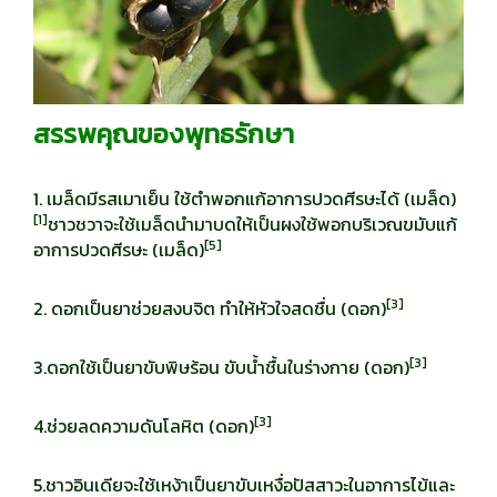
สรรพคุณของพุทธรักษา
1. เมล็ดมีรสเมาเย็น ใช้ตำพอกแก้อาการปวดศีรษะได้ (เมล็ด)
[
1]
ชาวชวาจะใช้เมล็ดนำมาบดให้เป็นผงใช้พอกบริเวณขมับแก้
[
5]
อาการปวดศีรษะ (เมล็ด)
[
3]
2. ดอกเป็นยาช่วยสงบจิต ทำให้หัวใจสดชื่น (ดอก)
[
3]
3.ดอกใช้เป็นยาขับพิษร้อน ขับน้ำชื้นในร่างกาย (ดอก)
[
3]
4.ช่วยลดความดันโลหิต (ดอก)
5.ชาวอินเดียจะใช้เหง้าเป็นยาขับเหงื่อปัสสาวะในอาการไข้และ