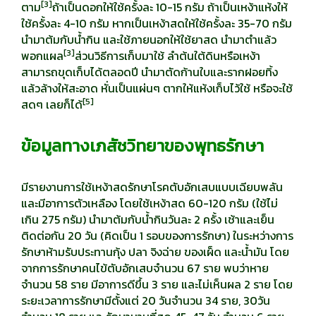
[
3]
ตาม
ถ้าเป็นดอกให้ใช้ครั้งละ 10-15 กรัม ถ้าเป็นเหง้าแห้งให้
ใช้ครั้งละ 4-10 กรัม หากเป็นเหง้าสดให้ใช้ครั้งละ 35-70 กรัม
นำมาต้มกับน้ำกิน และใช้ภายนอกให้ใช้ยาสด นำมาตำแล้ว
[
3]
พอกแผล
ส่วนวิธีการเก็บมาใช้ ลำต้นใต้ดินหรือเหง้า
สามารถขุดเก็บได้ตลอดปี นำมาตัดก้านใบและรากฝอยทิ้ง
แล้วล้างให้สะอาด หั่นเป็นแผ่นๆ ตากให้แห้งเก็บไว้ใช้ หรือจะใช้
[
5]
สดๆ เลยก็ได้
ข้อมูลทางเภสัชวิทยาของพุทธรักษา
มีรายงานการใช้เหง้าสดรักษาโรคตับอักเสบแบบเฉียบพลัน
และมีอาการตัวเหลือง โดยใช้เหง้าสด 60-120 กรัม (ใช้ไม่
เกิน 275 กรัม) นำมาต้มกับน้ำกินวันละ 2 ครั้ง เช้าและเย็น
ติดต่อกัน 20 วัน (คิดเป็น 1 รอบของการรักษา) ในระหว่างการ
รักษาห้ามรับประทานกุ้ง ปลา จิงฉ่าย ของเผ็ด และน้ำมัน โดย
จากการรักษาคนไข้ตับอักเสบจำนวน 67 ราย พบว่าหาย
จำนวน 58 ราย มีอาการดีขึ้น 3 ราย และไม่เห็นผล 2 ราย โดย
ระยะเวลาการรักษามีตั้งแต่ 20 วันจำนวน 34 ราย, 30วัน