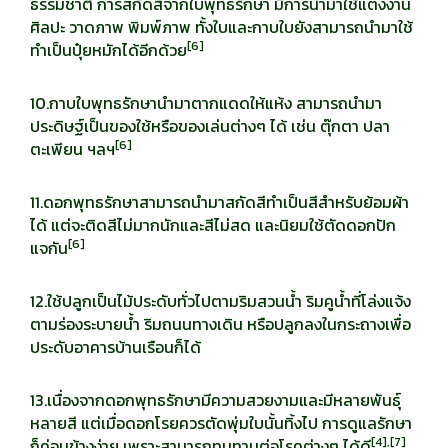
ธรรมชาติ การสกัดสีจากใบพุทธรักษา มีการนำมาใช้แต่งงาน
ศิลปะ วาดภาพ พิมพ์ภาพ ทั้งใบและกาบใบยังสามารถนำมาใช้
[
6]
ทำเป็นปุ๋ยหมักได้อีกด้วย
10.กาบใบพุทธรักษานำมาตากแดดให้แห้ง สามารถนำมา
ประดิษฐ์เป็นของใช้หรือของเล่นต่างๆ ได้ เช่น ตุ๊กตา ปลา
[
6]
ตะเพียน ฯลฯ
11.ดอกพุทธรักษาสามารถนำมาสกัดสีทำเป็นสีสำหรับย้อมผ้า
ได้ แต่จะติดสีไม่มากนักและสีไม่สด และนิยมใช้ตัดดอกปัก
[
6]
แจกัน
12.ใช้ปลูกเป็นไม้ประดับทั่วไปตามริมสวนน้ำ ริมคูน้ำที่โล่งแจ้ง
ตามร่องระบายน้ำ ริมถนนทางเดิน หรือปลูกลงในกระถางเพื่อ
ประดับอาคารบ้านเรือนก็ได้
13.เนื่องจากดอกพุทธรักษามีความสวยงามและมีหลายพันธุ์
หลายสี แต่เมื่อดอกโรยควรตัดพุ่มใบนั้นทิ้งไป การดูแลรักษา
[
4],[7]
ก็ค่อนข้างง่าย เพราะสามารถทนทานต่อโรคต่างๆ ได้ดี