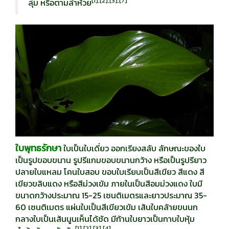
[
1],[2],[3],[7]
ลุ่ม หรือตามลำห้วย
ใบพุทธรักษา
ใบเป็นใบเดี่ยว ออกเรียงสลับ ลักษณะของใบ
เป็นรูปขอบขนาน รูปรีแกมขอบขนานกว้าง หรือเป็นรูปรียาว
ปลายใบแหลม โคนใบสอบ ขอบใบเรียบเป็นสีเขียว สีแดง สี
เขียวขลิบแดง หรือสีม่วงเข้ม ภายในเป็นสีอมม่วงแดง ใบมี
ขนาดกว้างประมาณ 15-25 เซนติเมตรและยาวประมาณ 35-
60 เซนติเมตร แผ่นใบเป็นสีเขียวเข้ม เส้นใบคล้ายขนนก
กลางใบเป็นเส้นนูนเห็นได้ชัด มีก้านใบยาวเป็นกาบใบหุ้ม
[
1],[2],[3],[4]