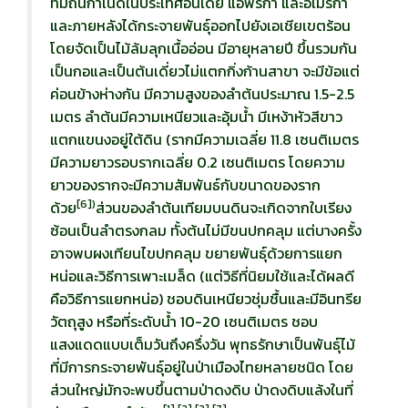
ที่มีถิ่นกำเนิดในประเทศอินเดีย แอฟริกา และอเมริกา
และภายหลังได้กระจายพันธุ์ออกไปยังเอเชียเขตร้อน
โดยจัดเป็นไม้ล้มลุกเนื้ออ่อน มีอายุหลายปี ขึ้นรวมกัน
เป็นกอและเป็นต้นเดี่ยวไม่แตกกิ่งก้านสาขา จะมีข้อแต่
ค่อนข้างห่างกัน มีความสูงของลำต้นประมาณ 1.5-2.5
เมตร ลำต้นมีความเหนียวและอุ้มน้ำ มีเหง้าหัวสีขาว
แตกแขนงอยู่ใต้ดิน (รากมีความเฉลี่ย 11.8 เซนติเมตร
มีความยาวรอบรากเฉลี่ย 0.2 เซนติเมตร โดยความ
ยาวของรากจะมีความสัมพันธ์กับขนาดของราก
[
6])
ด้วย
ส่วนของลำต้นเทียมบนดินจะเกิดจากใบเรียง
ซ้อนเป็นลำตรงกลม ทั้งต้นไม่มีขนปกคลุม แต่บางครั้ง
อาจพบผงเทียนไขปกคลุม ขยายพันธุ์ด้วยการแยก
หน่อและวิธีการเพาะเมล็ด (แต่วิธีที่นิยมใช้และได้ผลดี
คือวิธีการแยกหน่อ) ชอบดินเหนียวชุ่มชื้นและมีอินทรีย
วัตถุสูง หรือที่ระดับน้ำ 10-20 เซนติเมตร ชอบ
แสงแดดแบบเต็มวันถึงครึ่งวัน พุทธรักษาเป็นพันธุ์ไม้
ที่มีการกระจายพันธุ์อยู่ในป่าเมืองไทยหลายชนิด โดย
ส่วนใหญ่มักจะพบขึ้นตามป่าดงดิบ ป่าดงดิบแล้งในที่