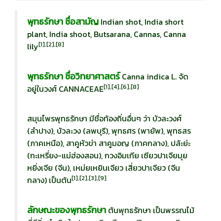
พุทธรักษา ชื่อสามัญ
Indian shot, India short
plant, India shoot, Butsarana, Cannas, Canna
[1],[2],[8]
lily
พุทธรักษา ชื่อวิทยาศาสตร์
Canna indica L. จัด
[1],[4],[6],[8]
อยู่ในวงศ์ CANNACEAE
สมุนไพรพุทธรักษา มีชื่อท้องถิ่นอื่นๆ ว่า บัวละวงศ์
(ลำปาง), บัวละวง (ลพบุรี), พุทธศร (พายัพ), พุทธสร
(ภาคเหนือ), สาคูหัวข่า สาคูมอญ (ภาคกลาง), ปล้ะย่ะ
(กะเหรี่ยง-แม่ฮ่องสอน), กวงอิมเกีย เซียวปาเจียมุย
หยิ่งเจีย (จีน), เหม่ยเหยินเจียว เสี่ยวปาเจียว (จีน
[
1],[2],[3],[9]
กลาง) เป็นต้น
ลักษณะของพุทธรักษา
ต้นพุทธรักษา เป็นพรรณไม้