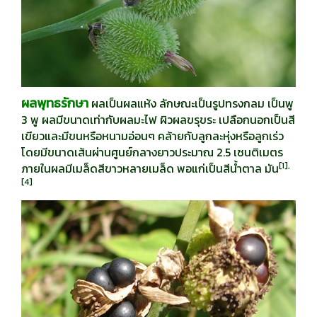
ผลพุทธรักษา
ผลเป็นผลแห้ง ลักษณะเป็นรูปทรงกลม เป็นพู
3 พู ผลมีขนาดเท่ากับผลมะไฟ ผิวผลขรุขระ เปลือกนอกเป็นสี
เขียวและมีขนหรือหนามอ่อนๆ คล้ายกับลูกละหุ่งหรือลูกเร่ว
โดยมีขนาดเส้นผ่านศูนย์กลางยาวประมาณ 2.5 เซนติเมตร
[
1],
ภายในผลมีเมล็ดสีขาวหลายเมล็ด พอแก่เป็นสีน้ำตาล มัน
[4]