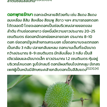
ลำต้นซ้อนสลับกัน
ดอกพุทธรักษา
ดอกจะมีหลายสีด้วยกัน เช่น สีแดง สีแดง
อมเหลือง สีส้ม สีเหลือง สีชมพู สีขาว ฯลฯ สามารถออกดอก
ได้ตลอดปี โดยจะออกดอกเป็นช่อบริเวณปลายยอดของ
ลำต้น ก้านช่อดอกยาว ช่อหนึ่งมีความยาวประมาณ 20-25
เซนติเมตร ช่อดอกมีดอกย่อยหลายดอก ประมาณ 8-10
ดอก ช่อดอกมีรูปคล้ายทรงกระบอก เมื่อดอกบานจะแตกออก
เป็นกลีบ 3 กลีบ ปลายกลีบแหลม ดอกบานเต็มที่จะมีขนาด
กว้างประมาณ 8-9 เซนติเมตร มีกลีบเลี้ยง 3 กลีบ เป็นสี
เขียวอ่อนและมีขนาดเล็ก ยาวประมาณ 1.2 เซนติเมตร หุ้มอยู่
บริเวณโคนดอก รูปไข่กลมรี ดอกมีผงเทียนไขปกคลุม มีเกสร
[
1],[3],[4]
เพศผู้เป็นหมันมีลักษณะคล้ายกลีบดอกเป็นสีส้มแดง