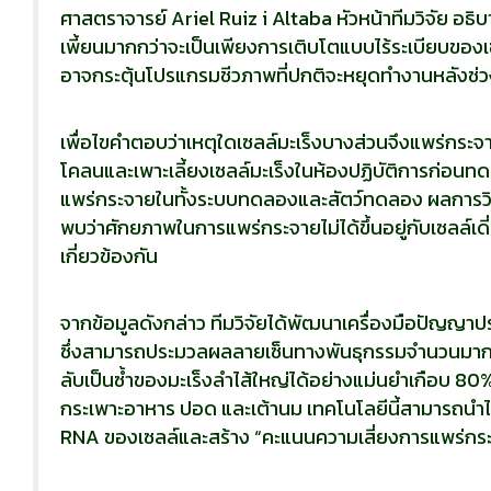
ศาสตราจารย์ Ariel Ruiz i Altaba หัวหน้าทีมวิจัย อธิ
เพี้ยนมากกว่าจะเป็นเพียงการเติบโตแบบไร้ระเบียบของ
อาจกระตุ้นโปรแกรมชีวภาพที่ปกติจะหยุดทำงานหลังช
เพื่อไขคำตอบว่าเหตุใดเซลล์มะเร็งบางส่วนจึงแพร่กระจา
โคลนและเพาะเลี้ยงเซลล์มะเร็งในห้องปฏิบัติการก่อนท
แพร่กระจายในทั้งระบบทดลองและสัตว์ทดลอง ผลการวิเ
พบว่าศักยภาพในการแพร่กระจายไม่ได้ขึ้นอยู่กับเซลล์เดี
เกี่ยวข้องกัน
จากข้อมูลดังกล่าว ทีมวิจัยได้พัฒนาเครื่องมือปัญญ
ซึ่งสามารถประมวลผลลายเซ็นทางพันธุกรรมจำนวนมาก
ลับเป็นซ้ำของมะเร็งลำไส้ใหญ่ได้อย่างแม่นยำเกือบ 80% 
กระเพาะอาหาร ปอด และเต้านม เทคโนโลยีนี้สามารถนำไป
RNA ของเซลล์และสร้าง “คะแนนความเสี่ยงการแพร่กระจ