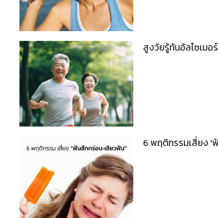
สูงวัยรู้ทันอัลไซเม
6 พฤติกรรมเสี่ยง 'ฟ