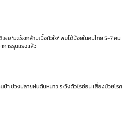
ิเผย 'มะเร็งกล้ามเนื้อหัวใจ' พบได้น้อยในคนไทย 5-7 คน
ีอาการรุนแรงแล้ว
ดินป่า ช่วงปลายฝนต้นหนาว ระวังตัวไรอ่อน เสี่ยงป่วยโรค