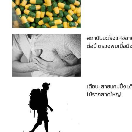
สถาบันมะเร็งแห่งชาต
ต่อปี ตรวจพบเมื่อม
เตือน! สายแคมปิ้ง เ
ไข้รากสาดใหญ่