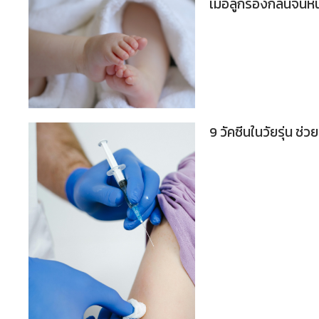
เมื่อลูกร้องกลั้นจนห
9 วัคซีนในวัยรุ่น 