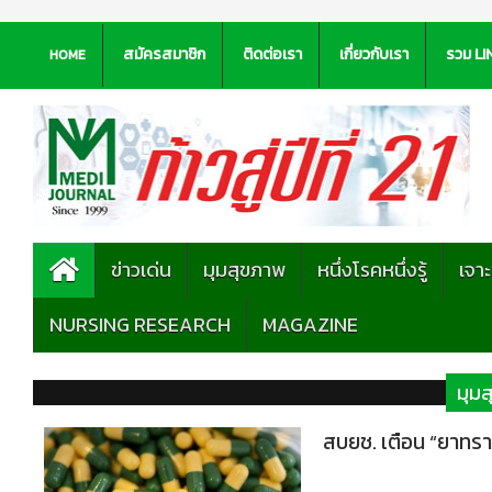
สมัครสมาชิก
ติดต่อเรา
เกี่ยวกับเรา
รวม LI
HOME
ข่าวเด่น
มุมสุขภาพ
หนึ่งโรคหนึ่งรู้
เจา
NURSING RESEARCH
MAGAZINE
มุม
สบยช. เตือน “ยาทรา