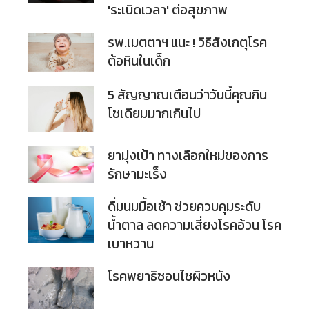
'ระเบิดเวลา' ต่อสุขภาพ
รพ.เมตตาฯ แนะ ! วิธีสังเกตุโรค
ต้อหินในเด็ก
5 สัญญาณเตือนว่าวันนี้คุณกิน
โซเดียมมากเกินไป
ยามุ่งเป้า ทางเลือกใหม่ของการ
รักษามะเร็ง
ดื่มนมมื้อเช้า ช่วยควบคุมระดับ
น้ำตาล ลดความเสี่ยงโรคอ้วน โรค
เบาหวาน
โรคพยาธิชอนไชผิวหนัง