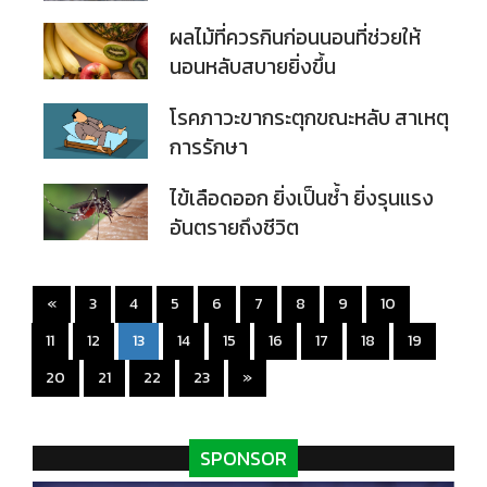
ผลไม้ที่ควรกินก่อนนอนที่ช่วยให้
นอนหลับสบายยิ่งขึ้น
โรคภาวะขากระตุกขณะหลับ สาเหตุ
การรักษา
ไข้เลือดออก ยิ่งเป็นซ้ำ ยิ่งรุนแรง
อันตรายถึงชีวิต
«
3
4
5
6
7
8
9
10
(current)
11
12
13
14
15
16
17
18
19
20
21
22
23
»
SPONSOR