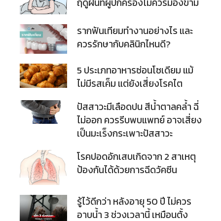
ฤดูฝนที่ผู้ปกครองไม่ควรมองข้าม
รากฟันเทียมทำงานอย่างไร และ
ควรรักษากับคลินิกไหนดี?
5 ประเภทอาหารซ่อนโซเดียม แม้
ไม่มีรสเค็ม แต่ยังเสี่ยงโรคไต
ปัสสาวะมีเลือดปน สีน้ำตาลคล้ำ ฉี่
ไม่ออก ควรรีบพบแพทย์ อาจเสี่ยง
เป็นมะเร็งกระเพาะปัสสาวะ
โรคปอดอักเสบเกิดจาก 2 สาเหตุ
ป้องกันได้ด้วยการฉีดวัคซีน
รู้ไว้ดีกว่า หลังอายุ 50 ปี ไม่ควร
อาบน้ำ 3 ช่วงเวลานี้ เหมือนตั้ง