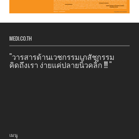
MEDI.CO.TH
"วารสารด้านเวชกรรมเภสัชกรรม
คิดถึงเรา ง่ายแค่ปลายนิ้วคลิ๊ก !!! "
เมนู