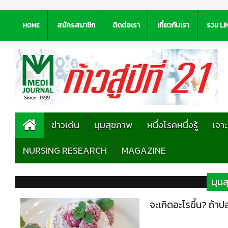
สมัครสมาชิก
ติดต่อเรา
เกี่ยวกับเรา
รวม LI
HOME
ข่าวเด่น
มุมสุขภาพ
หนึ่งโรคหนึ่งรู้
เจา
NURSING RESEARCH
MAGAZINE
มุม
จะเกิดอะไรขึ้น? ถ้าป