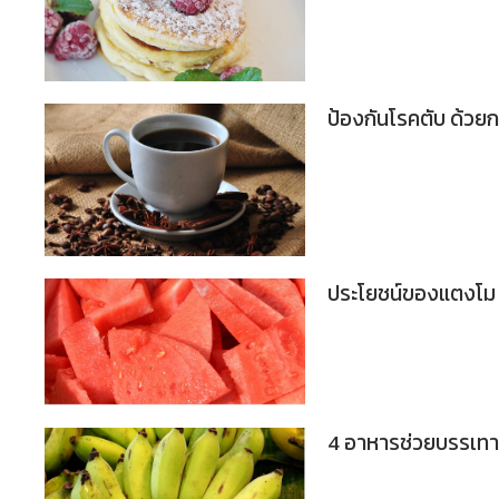
ป้องกันโรคตับ ด้ว
ประโยชน์ของแตงโม ผ
4 อาหารช่วยบรรเท