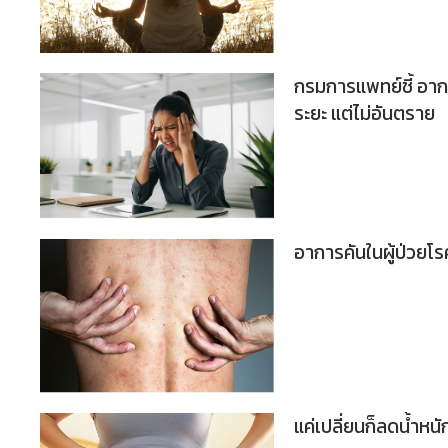
กรมการแพทย์ชี้ อาก
ระยะ แต่ไม่อันตราย
อาการคันในผู้ป่วยโ
แค่เปลี่ยนก็ลดน้ำหนั