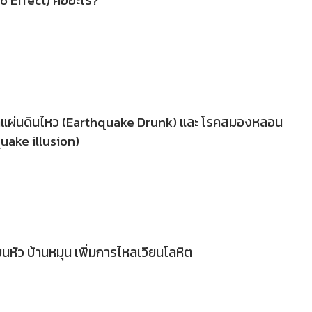
o Effect) คืออะไร?
มาแผ่นดินไหว (Earthquake Drunk) และ โรคสมองหลอน
quake illusion)
นหัว บ้านหมุน เพิ่มการไหลเวียนโลหิต