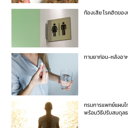
ท้องเสีย โรคฮิตของ
ทานยาก่อน-หลังอาหาร
กรมการแพทย์แผนไท
พร้อมวิธีปรับสมดุลธา