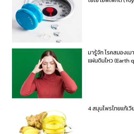
โยโย เอฟเฟ็กต์ (Yoy
มารู้จัก โรคสมองเ
แผ่นดินไหว (Earth 
4 สมุนไพรไทยแก้เวีย