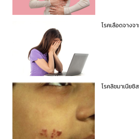
โรคเลือดจางจา
โรคลิชมาเนียซิ