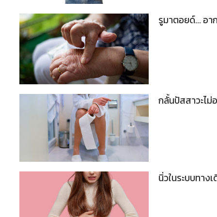
รูมาตอยด์... อ
กลั้นปัสสาวะไม่อย
นิ่วในระบบทางเ