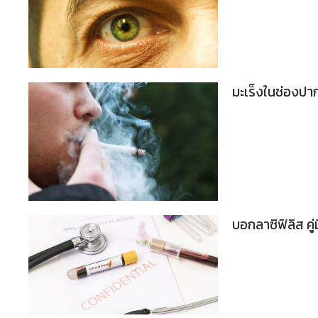
มะเร็งในช่องป
บอกลาซิฟิลิส คู