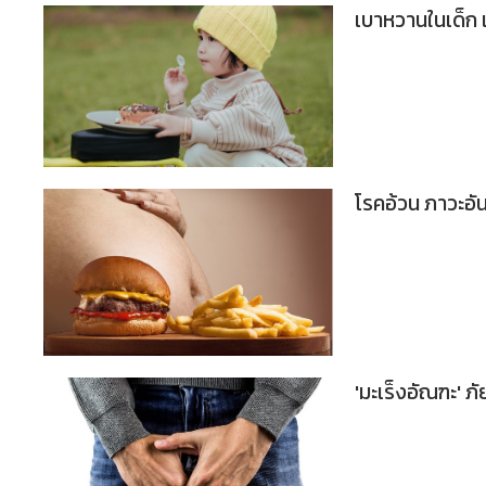
เบาหวานในเด็ก เรื
โรคอ้วน ภาวะอั
'มะเร็งอัณฑะ' ภ