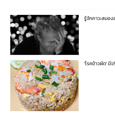
รู้จักภาวะสมอง
'โรคข้าวผัด' มีจ