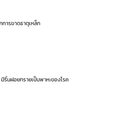
กการขาดธาตุเหล็ก
ส มีริ้นฝอยทรายเป็นพาหะของโรค