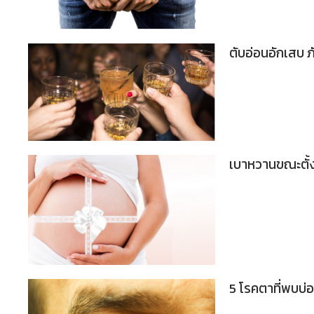
ตับอ่อนอักเสบ ภั
เบาหวานขณะตั้ง
5 โรคตาที่พบบ่อยใ