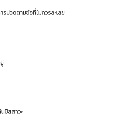
าการปวดตามข้อที่ไม่ควรละเลย
ู่
ดินปัสสาวะ