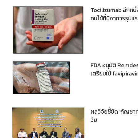
Tocilizumab อีกหนึ
คนไข้ที่มีอาการรุนแ
FDA อนุมัติ Remdes
เตรียมใช้ favipiravi
ผลวิจัยชี้ชัด ‘กัญชา
วัย