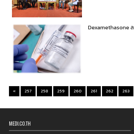
Dexamethasone ลดอ
«
257
258
259
260
261
262
263
MEDI.CO.TH