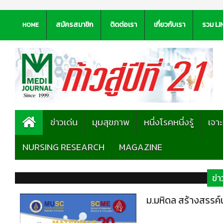
สมัครสมาชิก
ติดต่อเรา
เกี่ยวกับเรา
รวม LI
HOME
ข่าวเด่น
มุมสุขภาพ
หนึ่งโรคหนึ่งรู้
เจา
NURSING RESEARCH
MAGAZINE
ข่า
ม.มหิดล สร้างสรรค