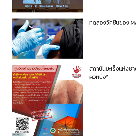
ทดลองวัคซีนของ Ma
สถาบันมะเร็งแห่งชาติ
ผิวหนัง”