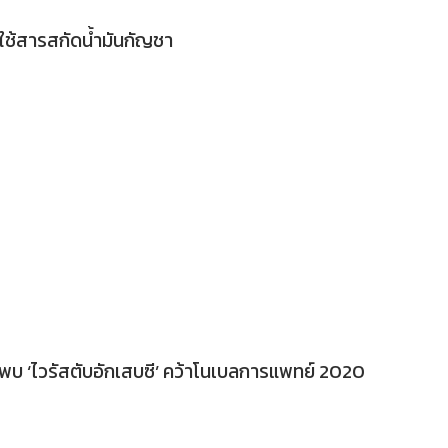
รใช้สารสกัดน้ำมันกัญชา
นพบ ‘ไวรัสตับอักเสบซี’ คว้าโนเบลการแพทย์ 2020