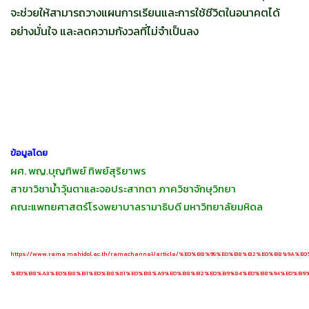
จะช่วยให้สามารถวางแผนการเรียนและการใช้ชีวิตในอนาคตได้
อย่างมั่นใจ และลดความกังวลที่ไม่จำเป็นลง
ข้อมูลโดย
ผศ. พญ.บุญทิพย์ ทิพย์สุริยาพร
สาขาวิชาน้ำวุ้นตาและจอประสาทตา ภาควิชาจักษุวิทยา
คณะแพทยศาสตร์โรงพยาบาลรามาธิบดี มหาวิทยาลัยมหิดล
https://www.rama.mahidol.ac.th/ramachannel/article/%E0%B8%95%E0%B8%B2%E0%B8%9
%E0%B8%A3%E0%B8%B1%E0%B8%81%E0%B8%A9%E0%B8%B2%E0%B9%84%E0%B8%94%E0%B9