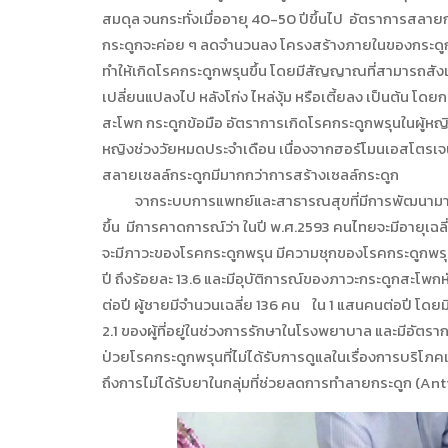
สมดุล จนกระทั่งเมื่ออายุ 40-50 ปีขึ้นไป อัตราการสลาย
กระดูกจะค่อย ๆ ลดจำนวนลง โครงสร้างภายในของกระดูกจ
ทำให้เกิดโรคกระดูกพรุนขึ้น โดยมีสัญญาณที่สามารถสังเก
เปลี่ยนแปลงไป หลังโก่ง ไหล่งุ้ม หรือเตี้ยลง เป็นต้น โดย
สะโพก กระดูกข้อมือ อัตราการเกิดโรคกระดูกพรุนในผู้หญิง
หญิงช่วงวัยหมดประจำเดือน เนื่องจากฮอร์โมนเอสโตรเจน
สลายเซลล์กระดูกมีมากกว่าการสร้างเซลล์กระดูก
จากระบบการแพทย์และสาธารณสุขที่มีการพัฒนามากขึ้
ขึ้น มีการคาดการณ์ว่า ในปี พ.ศ.2593 คนไทยจะมีอายุเฉลี่ย
จะมีภาวะของโรคกระดูกพรุน มีความชุกของโรคกระดูกพรุนท
ปี ถึงร้อยละ 13.6 และมีอุบัติการณ์ของภาวะกระดูกสะโพกหัก
ต่อปี ผู้ชายมีจำนวนเฉลี่ย 136 คน ใน 1 แสนคนต่อปี โดย
2.1 ของผู้ที่อยู่ในช่วงการรักษาในโรงพยาบาล และมีอัตราการ
ป่วยโรคกระดูกพรุนที่ไม่ได้รับการดูแลในเรื่องการบริโภ
ถึงการไม่ได้รับยาในกลุ่มที่ช่วยลดการทำลายกระดูก (An