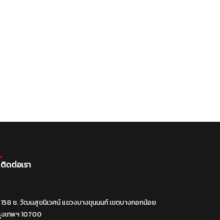
ติดต่อเรา
158 ซ. วัฒนสุขนิเวศน์ แขวงบางขุนนนท์ เขตบางกอกน้อย
รุงเทพฯ 10700