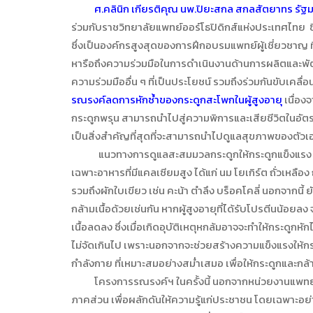
ศ.คลินิก เกียรติคุณ นพ.ปิยะสกล สกลสัตยาทร รั
ร่วมกับราชวิทยาลัยแพทย์ออร์โธปิดิกส์แห่งประเทศไทย ซ
ซึ่งเป็นองค์กรสูงสุดของการฝึกอบรมแพทย์ผู้เชี่ยวชาญ ที
หารือถึงความร่วมมือในการดำเนินงานด้านการผลิตและ
ความร่วมมืออื่น ๆ ที่เป็นประโยชน์ รวมถึงร่วมกันขับเคลื่อน
รณรงค์ลดการหักซ้ำของกระดูกสะโพกในผู้สูงอายุ
เนื่อง
กระดูกพรุน สามารถนำไปสู่ความพิการและเสียชีวิตในอัตราที่
เป็นสิ่งสำคัญที่สุดที่จะสามารถนำไปดูแลสุขภาพของตัวเองใ
แนวทางการดูแลสะสมมวลกระดูกให้กระดูกแข็งแรง ไม่
เฉพาะอาหารที่มีแคลเซียมสูง ได้แก่ นม โยเกิร์ต ถั่วเหลือง 
รวมถึงผักใบเขียว เช่น คะน้า ตำลึง บร็อคโคลี่ นอกจากนี
กล้ามเนื้อด้วยเช่นกัน หากผู้สูงอายุที่ได้รับโปรตีนน้อยลง
เนื้อลดลง ซึ่งเมื่อเกิดอุบัติเหตุหกล้มอาจจะทำให้กระดูกห
ไม่จัดเกินไป เพราะนอกจากจะช่วยสร้างความแข็งแรงให้กระ
กำลังกาย ที่เหมาะสมอย่างสม่ำเสมอ เพื่อให้กระดูกและกล้า
โครงการรณรงค์ฯ ในครั้งนี้ นอกจากหน่วยงานแพทย์แล
ภาคส่วน เพื่อผลักดันให้ความรู้แก่ประชาชน โดยเฉพาะอย่าง