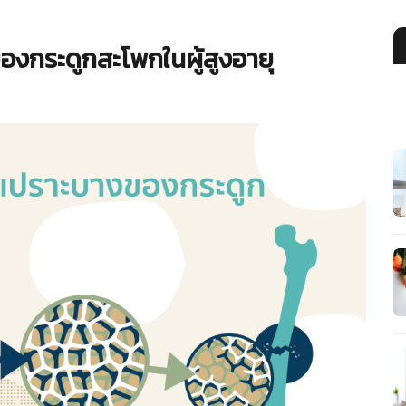
งกระดูกสะโพกในผู้สูงอายุ