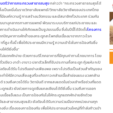
ฐมนตรีว่าการกระทรวงสาธารณสุข
กล่าวว่า “กระทรวงสาธารณสุขได้
ึ่งเป็นหนึ่งในราชวิทยาลัยแพทย์/วิทยาลัยวิชาชีพของประเทศไทย
่มีองค์ความรู้ การสร้างนวัตกรรม และมีสมาชิกทั่วประเทศ ร่วมกัน
พัฒนาบุคลากรทางการแพทย์ พัฒนาระบบบริการแก่ประชาชน และ
การดำเนินงานให้เกิดผลเป็นรูปธรรมขึ้น ซึ่งในปีนี้ได้จัดตั้ง
โครงการ
จากปัญหาการหักซ้ำของกระดูกสะโพกอันเนื่องมาจากภาวะโรค
สูง ทั้งนี้ เพื่อให้ประชาชนมีความรู้ ความเข้าใจในการป้องกันซึ่ง
ห้ดียิ่งขึ้น”
แตกหักง่าย ด้วยการบริโภคอาหารที่มีคุณค่าทางโภชนาการ โดย
ถั่วเขียว งาดำ งาขาว ปลาตัวเล็กที่รับประทานทั้งกระดูก กุ้งแห้ง กะปิ
้ ยังต้องได้รับ โปรตีนอย่างเพียงพอ เพราะโปรตีนเป็นส่วนสำคัญของ
 จะทำให้มีความเสี่ยงสูงที่จะเกิดภาวะกล้ามเนื้อล้าอ่อนแรง มวลกล้าม
ักได้ รวมถึงควรได้รับ วิตามินดี จากแสงแดดในช่วงเช้าหรือช่วงที่แดด
ดูกแล้ว ยังช่วยการดูดซึมแคลเซียมได้ดียิ่งขึ้น รวมถึงการออก
มเนื้อแข็งแรง เป็นการป้องกันไม่ให้กระดูกแตกหักง่ายอีกด้วย
ะสาธารณสุขแล้ว ยังต้องได้รับความร่วมมือจากหน่วยงานทุก
ยิ่ง เรื่องของการป้องกัน เพื่อให้ประชาชนส่วนใหญ่ที่กำลังก้าวเข้า