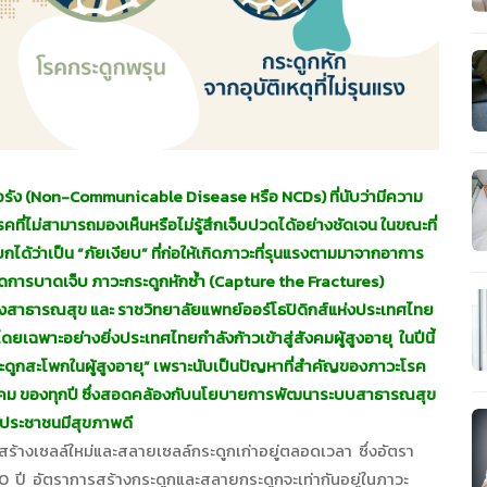
รื้อรัง (Non-Communicable Disease หรือ NCDs) ที่นับว่ามีความ
คที่ไม่สามารถมองเห็นหรือไม่รู้สึกเจ็บปวดได้อย่างชัดเจน ในขณะที่
ได้ว่าเป็น “ภัยเงียบ” ที่ก่อให้เกิดภาวะที่รุนแรงตามมาจากอาการ
ิดการบาดเจ็บ ภาวะกระดูกหักซ้ำ (Capture the Fractures)
รวงสาธารณสุข และ ราชวิทยาลัยแพทย์ออร์โธปิดิกส์แห่งประเทศไทย
เฉพาะอย่างยิ่งประเทศไทยกำลังก้าวเข้าสู่สังคมผู้สูงอายุ ในปีนี้
ะดูกสะโพกในผู้สูงอายุ” เพราะนับเป็นปัญหาที่สำคัญของภาวะโรค
 ตุลาคม ของทุกปี ซึ่งสอดคล้องกับนโยบายการพัฒนาระบบสาธารณสุข
ให้ประชาชนมีสุขภาพดี
้างเซลล์ใหม่และสลายเซลล์กระดูกเก่าอยู่ตลอดเวลา ซึ่งอัตรา
40 ปี อัตราการสร้างกระดูกและสลายกระดูกจะเท่ากันอยู่ในภาวะ