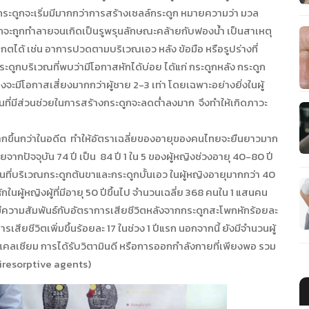
กระดูกจะเริ่มมีมากกว่าการสร้างเซลล์กระดูก หมายความว่า มวล
ะถูกทำลายจนเกิดเป็นรูพรุนลักษณะคล้ายกับฟองน้ำ เป็นสาเหตุ
ตได้ เช่น อาการปวดตามบริเวณเอว หลัง ข้อมือ หรือรูปร่างที่
กระดูกบริเวณที่พบว่ามีโอกาสหักได้บ่อย ได้แก่ กระดูกหลัง กระดูก
จะมีโอกาสเสี่ยงมากกว่าผู้ชาย 2-3 เท่า โดยเฉพาะอย่างยิ่งในผู้
ที่มีส่วนช่วยในการสร้างกระดูกจะลดต่ำลงมาก จึงทำให้เกิดภาวะ
นกว่าในอดีต ทำให้อัตราเฉลี่ยของอายุของคนไทยจะยืนยาวมาก
จากปัจจุบัน 74 ปี เป็น 84 ปี 1 ใน 5 ของผู้หญิงช่วงอายุ 40-80 ปี
ี่บริเวณกระดูกต้นขาและกระดูกบั้นเอว ในผู้หญิงอายุมากกว่า 40
ในผู้หญิงผู้ที่มีอายุ 50 ปีขึ้นไป จำนวนเฉลี่ย 368 คนใน 1 แสนคน
มีความสัมพันธ์กับอัตราการเสียชีวิตหลังจากกระดูกสะโพกหักร้อยละ
เสียชีวิตเพิ่มขึ้นร้อยละ 17 ในช่วง 1 ปีแรก นอกจากนี้ ยังมีจำนวนผู้
คแคลเซียม การได้รับวิตามินดี หรือการออกกำลังกายที่เพียงพอ รวม
tiresorptive agents)