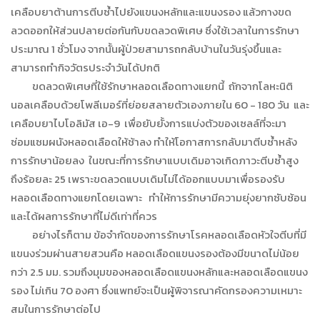
เคลือบยาต้านการตีบซ้ำไปยังแขนงหลักและแขนงรอง แล้วกางขด
ลวดออกให้ส่วนปลายต่อกันกับขดลวดพิเศษ ซึ่งใช้เวลาในการรักษา
ประมาณ 1 ชั่วโมง จากนั้นผู้ป่วยสามารถกลับบ้านในวันรุ่งขึ้นและ
สามารถทำกิจวัตรประจำวันได้ปกติ
ขดลวดพิเศษที่ใช้รักษาหลอดเลือดทางแยกนี้ ถักจากโลหะนิติ
นอลเคลือบด้วยโพลีเมอร์ที่ย่อยสลายตัวเองภายใน 60 - 180 วัน และ
เคลือบยาไบโอลิมัส เอ-9 เพื่อยับยั้งการแบ่งตัวของเซลล์ที่จะมา
ซ่อมแซมผนังหลอดเลือดให้ช้าลง ทำให้โอกาสการกลับมาตีบซ้ำหลัง
การรักษาน้อยลง ในขณะที่การรักษาแบบเดิมอาจเกิดภาวะตีบซ้ำสูง
ถึงร้อยละ 25 เพราะขดลวดแบบเดิมไม่ได้ออกแบบมาเพื่อรองรับ
หลอดเลือดทางแยกโดยเฉพาะ ทำให้การรักษามีความยุ่งยากซับซ้อน
และได้ผลการรักษาที่ไม่ดีเท่าที่ควร
อย่างไรก็ตาม ข้อจำกัดของการรักษาโรคหลอดเลือดหัวใจตีบที่มี
แขนงร่วมผ่านสายสวนคือ หลอดเลือดแขนงรองต้องมีขนาดไม่น้อย
กว่า 2.5 มม. รวมถึงมุมของหลอดเลือดแขนงหลักและหลอดเลือดแขนง
รอง ไม่เกิน 70 องศา ซึ่งแพทย์จะเป็นผู้พิจารณาคัดกรองความเหมาะ
สมในการรักษาต่อไป