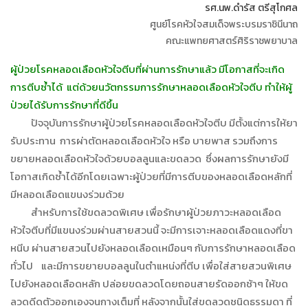
รศ.นพ.ดำรัส ตรีสุโกศล
ศูนย์โรคหัวใจสมเด็จพระบรมราชินีนาถ
คณะแพทยศาสตร์ศิริราชพยาบาล
ผู้ป่วยโรคหลอดเลือดหัวใจตีบที่ผ่านการรักษาแล้ว มีโอกาสที่จะเกิด
การตีบซ้ำได้ แต่ด้วยนวัตกรรมการรักษาหลอดเลือดหัวใจตีบ ทำให้ผู้
ป่วยได้รับการรักษาที่ดีขึ้น
ปัจจุบันการรักษาผู้ป่วยโรคหลอดเลือดหัวใจตีบ มีตั้งแต่การให้ยา
รับประทาน การผ่าตัดหลอดเลือดหัวใจ หรือ บายพาส รวมถึงการ
ขยายหลอดเลือดหัวใจด้วยบอลลูนและขดลวด ซึ่งผลการรักษายังมี
โอกาสเกิดซ้ำได้อีกโดยเฉพาะผู้ป่วยที่มีการตีบของหลอดเลือดหลักที่
มีหลอดเลือดแขนงร่วมด้วย
สำหรับการใช้ขดลวดพิเศษ เพื่อรักษาผู้ป่วยภาวะหลอดเลือด
หัวใจตีบที่มีแขนงร่วมผ่านสายสวนนี้ จะมีการเจาะหลอดเลือดแดงที่ขา
หนีบ ผ่านสายสวนไปยังหลอดเลือดเหมือนๆ กับการรักษาหลอดเลือด
ทั่วไป และมีการขยายบอลลูนในตำแหน่งที่ตีบ เพื่อใส่สายสวนพิเศษ
ไปยังหลอดเลือดหลัก ปล่อยขดลวดโดยถอนสายรัดออกช้าๆ ให้ขด
ลวดดีดตัวออกเองจนกางเต็มที่ หลังจากนั้นใส่ขดลวดชนิดธรรมดา ที่