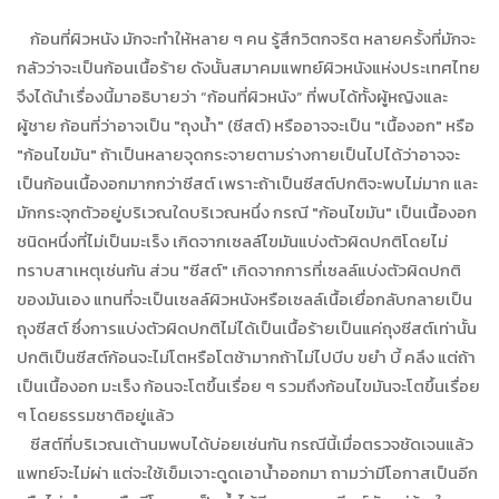
ก้อนที่ผิวหนัง มักจะทำให้หลาย ๆ คน รู้สึกวิตกจริต หลายครั้งที่มักจะ
กลัวว่าจะเป็นก้อนเนื้อร้าย ดังนั้นสมาคมแพทย์ผิวหนังแห่งประเทศไทย
จึงได้นำเรื่องนี้มาอธิบายว่า “ก้อนที่ผิวหนัง” ที่พบได้ทั้งผู้หญิงและ
ผู้ชาย ก้อนที่ว่าอาจเป็น "ถุงน้ำ" (ซีสต์) หรืออาจจะเป็น "เนื้องอก" หรือ
"ก้อนไขมัน" ถ้าเป็นหลายจุดกระจายตามร่างกายเป็นไปได้ว่าอาจจะ
เป็นก้อนเนื้องอกมากกว่าซีสต์ เพราะถ้าเป็นซีสต์ปกติจะพบไม่มาก และ
มักกระจุกตัวอยู่บริเวณใดบริเวณหนึ่ง กรณี "ก้อนไขมัน" เป็นเนื้องอก
ชนิดหนึ่งที่ไม่เป็นมะเร็ง เกิดจากเซลล์ไขมันแบ่งตัวผิดปกติโดยไม่
ทราบสาเหตุเช่นกัน ส่วน "ซีสต์" เกิดจากการที่เซลล์แบ่งตัวผิดปกติ
ของมันเอง แทนที่จะเป็นเซลล์ผิวหนังหรือเซลล์เนื้อเยื่อกลับกลายเป็น
ถุงซีสต์ ซึ่งการแบ่งตัวผิดปกติไม่ได้เป็นเนื้อร้ายเป็นแค่ถุงซีสต์เท่านั้น
ปกติเป็นซีสต์ก้อนจะไม่โตหรือโตช้ามากถ้าไม่ไปบีบ ขยำ บี้ คลึง แต่ถ้า
เป็นเนื้องอก มะเร็ง ก้อนจะโตขึ้นเรื่อย ๆ รวมถึงก้อนไขมันจะโตขึ้นเรื่อย
ๆ โดยธรรมชาติอยู่แล้ว
ซีสต์ที่บริเวณเต้านมพบได้บ่อยเช่นกัน กรณีนี้เมื่อตรวจชัดเจนแล้ว
แพทย์จะไม่ผ่า แต่จะใช้เข็มเจาะดูดเอาน้ำออกมา ถามว่ามีโอกาสเป็นอีก