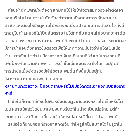
ก่อนผ่าตัดแพทย์จะต้องคุยกับคนไข้ให้เข้าใจว่าสมควรจะผ่าตัดเอา
ออกหรือไม่ โดยการผ่าตัดต้องทำภายหลังจากอาการอักเสบหาย
ดีแล้ว และต้องให้ข้อมูลคนไข้อย่างละเอียดประกอบการตัดสินใจ ทั้งนี้
ถ้าอยู่ในตำแหน่งที่ไม่เป็นอันตราย ไม่ได้กดทับ แต่คนไข้อยากจะผ่าตัด
เอาออกเพราะความรำคาญ แพทย์ก็จะผ่าให้ โดยภายหลังการผ่าตัดจะ
มีการนำก้อนดังกล่าวไปตรวจเพื่อให้เกิดความมั่นใจว่าไม่ได้เป็นเนื้อ
ร้าย หากก้อนโตช้า ไม่มีอาการกดเจ็บจะทิ้งเลยก็ได้ แต่ในทางทฤษฎี
เพื่อป้องกันความผิดพลาดควรนำชิ้นเนื้อส่งตรวจ ซึ่งในทางปฏิบัติ
การนำชิ้นเนื้อส่งตรวจมีค่าใช้จ่ายเพิ่มขึ้น ดังนั้นขึ้นอยู่กับ
วิจารณญาณของแพทย์แต่ละคน
หลายคนกังวลว่าจะเป็นอันตรายหรือไม่เมื่อใดควรเอาออกมีข้อสังเกต
ดังนี้
1.เมื่อใดก็ตามที่มีก้อนใต้ผิวหนังต้องดูว่าก้อนดังกล่าวโตเร็วหรือไม่
เช่น หลายปีแล้วโตขึ้นมาเพียงนิดเดียวก็ไม่น่าจะเป็นเนื้อร้าย แต่ถ้า
ระยะเวลา 1-2 เดือนโตขึ้น 2 เท่าต้องระวัง กรณีนี้ควรไปพบแพทย์
2.เมื่อใดก็ตามก้อนที่ร่างกายกดเจ็บ ทำให้รู้สึกไม่สบายใจ ไม่รู้ว่าใน