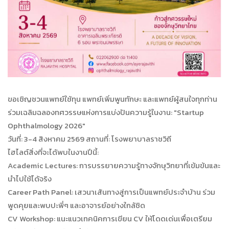
ขอเชิญชวนแพทย์ใช้ทุน แพทย์เพิ่มพูนทักษะ และแพทย์ผู้สนใจทุกท่าน
ร่วมเฉลิมฉลองทศวรรษแห่งการแบ่งปันความรู้ในงาน: "Startup
Ophthalmology 2026"
วันที่: 3-4 สิงหาคม 2569 สถานที่: โรงพยาบาลราชวิถี
ไฮไลต์สิ่งที่จะได้พบในงานปีนี้:
Academic Lectures: การบรรยายความรู้ทางจักษุวิทยาที่เข้มข้นและ
นำไปใช้ได้จริง
Career Path Panel: เสวนาเส้นทางสู่การเป็นแพทย์ประจำบ้าน ร่วม
พูดคุยและพบปะพี่ๆ และอาจารย์อย่างใกล้ชิด
CV Workshop: แนะแนวเทคนิคการเขียน CV ให้โดดเด่นเพื่อเตรียม