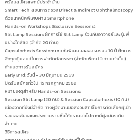
พร้อมสมัครแพทย์ประจำบ้าน
Smart Tech: สอนการตรวจ Direct & Indirect Ophthalmoscopy
ด้วยเทคนิคพิเศษผ่าน Smartphone
Hands-on Workshops (Exclusive Sessions):
Slit Lamp Session: ฝึกการใช้ Slit Lamp ร่วมกับอาจารย์และรุ่นพี่
อย่างใกล้ชิด (จำกัด 20 ท่าน)
Capsulorhexis Session: เซสชันพิเศษฉลองครบรอบ 10 ปี ฝึกการ
ฉีกถุงหุ้มเลนส์ในการผ่าตัดต้อกระจก (จำกัดเพียง 10 ท่านเท่านั้น!)
กำหนดการรับสมัคร
Early Bird: วันนี้ - 30 มิถุนายน 2569
ปิดรับสมัครทั่วไป: 15 กรกฎาคม 2569
หมายเหตุสำหรับ Hands-on Sessions:
Session Slit Lamp (20 คน) & Session Capsulorhexis (10 คน)
เนื่องจากที่นั่งมีจำกัด ทางผู้จัดงานขอสงวนสิทธิ์ในการคัดเลือกผู้เข้า
ร่วมเซสชันและจะประกาศรายชื่อให้ทราบต่อไปหากมีผู้สมัครเกิน
จำนวน
วิธีการสมัคร
สแกน QR Code บนโปสเตอร์ด้านล่างนี้ได้เลย!