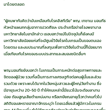
มาโดยตลอด
"ผู้คนพากันคิดว่ามันเหมือนกับโรคฮิสทีเรีย" พญ. เทชาเม มอนทีธ
หัวหน้าแผนกกลุ่มอาการปวดศีรษะ ประจำเครือข่ายโรงพยาบาล
มหาวิทยาลัยไมอามีกล่าว เธอบอกว่าแม้ในปัจจุบันก็ยังคงมี
มหาวิทยาลัยน้อยแห่งที่จะมีศูนย์วิจัยโรคไมเกรนเป็นของตนเอง
โดยตรง และงบประมาณที่ลงทุนเพื่อการวิจัยในด้านนี้ก็น้อยมาก
เมื่อเทียบกับโรคของระบบประสาทและสมองชนิดอื่นๆ
พญ.มอนทีธยังบอกว่า ไมเกรนเป็นภาระหนักต่อสุขภาพกายและ
จิตของผู้ป่วย รวมทั้งเป็นภาระทางเศรษฐกิจต่อคนผู้นั้นและส่วน
รวมด้วย เพราะพบได้มากในวัยหนุ่มสาวและผู้ใหญ่วัยทำงาน ซึ่ง
มีอายุระหว่าง 20-50 ปี ทำให้คนเหล่านี้มีแนวโน้มจะต้องลางาน
บ่อย ต้องสูญเสียตำแหน่งงาน หรือเกษียณอายุเร็วกว่าคนทั่วไป
สถิติของสหราชอาณาจักรระบุว่า โดยเฉลี่ยแล้วผู้มีภาวะไมเกรน
อายุ 44 ปีคนหนึ่ง ทำให้รัฐบาลต้องจ่ายเงินค่ารักษาพยาบาลสูงขึ้น