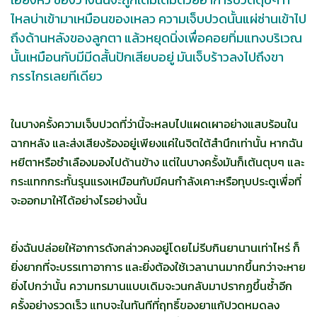
ไหลบ่าเข้ามาเหมือนของเหลว ความเจ็บปวดนั้นแผ่ซ่านเข้าไป
ถึงด้านหลังของลูกตา แล้วหยุดนิ่งเพื่อคอยทิ่มแทงบริเวณ
นั้นเหมือนกับมีมีดสั้นปักเสียบอยู่ มันเจ็บร้าวลงไปถึงขา
กรรไกรเลยทีเดียว
ในบางครั้งความเจ็บปวดที่ว่านี้จะหลบไปแผดเผาอย่างแสบร้อนใน
ฉากหลัง และส่งเสียงร้องอยู่เพียงแค่ในจิตใต้สำนึกเท่านั้น หากฉัน
หยีตาหรือชำเลืองมองไปด้านข้าง แต่ในบางครั้งมันก็เต้นตุบๆ และ
กระแทกกระทั้นรุนแรงเหมือนกับมีคนกำลังเคาะหรือทุบประตูเพื่อที่
จะออกมาให้ได้อย่างไรอย่างนั้น
ยิ่งฉันปล่อยให้อาการดังกล่าวคงอยู่โดยไม่รีบกินยานานเท่าไหร่ ก็
ยิ่งยากที่จะบรรเทาอาการ และยิ่งต้องใช้เวลานานมากขึ้นกว่าจะหาย
ยิ่งไปกว่านั้น ความทรมานแบบเดิมจะวนกลับมาปรากฏขึ้นซ้ำอีก
ครั้งอย่างรวดเร็ว แทบจะในทันทีที่ฤทธิ์ของยาแก้ปวดหมดลง