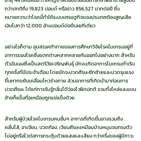
กว่าปกติถึง 19,823 ปอนด์ หรือราว 856,527 บาทต่อปี ซึ่ง
หมายความว่าโรคนี้ทำให้ระบบเศรษฐกิจของประเทศต้องสูญเสีย
เงินไปกว่า 12,000 ล้านปอนด์ต่อปีเลยทีเดียว
อย่างไรก็ตาม อุปสรรคท้าทายของการศึกษาวิจัยโรคไมเกรนอยู่ที่
อาการของโรคซึ่งแตกต่างหลากหลายกันออกไปอย่างมาก สำหรับ
ตัวฉันเองซึ่งเป็นสตรีวัยเจริญพันธุ์ มักจะเกิดอาการไมเกรนกำเริบ
ทุกครั้งที่มีประจำเดือน โดยมักจะปวดศีรษะซีกซ้ายและปวดรุนแรง
ขึ้นหากขยับเคลื่อนไหวร่างกาย ส่วนอาการที่เกิดนำมาก่อนการ
ปวดศีรษะ ได้แก่การรับรู้กลิ่นได้ว่องไวผิดปกติ รวมทั้งไหล่และแขน
ซ้ายก็แข็งทื่อเหมือนถูกแช่แข็งด้วย
สำหรับผู้ป่วยโรคไมเกรนคนอื่นๆ อาการที่เกิดขึ้นอาจรวมถึง
คลื่นไส้, อาเจียน, ปวดท้อง, เวียนศีรษะเหมือนบ้านหมุนจนทรงตัว
ไม่อยู่หรือไวต่อการกระตุ้นด้วยแสงและเสียง กว่าครึ่งของผู้มีภาวะ