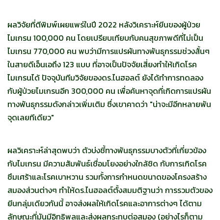
ผลวิจัยที่ตีพิมพ์เผยแพร่ในปี 2022 หลังวิเคราะห์ยีนของผู้ป่วย
ไมเกรน 100,000 คน โดยเปรียบเทียบกับคนสุขภาพดีที่ไม่เป็น
ไมเกรน 770,000 คน พบว่ามีการแปรผันทางพันธุกรรมช่วงสั้นๆ
ในสายดีเอ็นเอถึง 123 แบบ ที่อาจเป็นปัจจัยเสี่ยงทำให้เกิดโรค
ไมเกรนได้ ปัจจุบันทีมวิจัยของดร.ไนฮอลต์ ยังได้ทำการทดลอง
กับผู้ป่วยไมเกรนอีก 300,000 คน เพื่อค้นหาจุดที่เกิดการแปรผัน
ทางพันธุกรรมดังกล่าวเพิ่มเติม ซึ่งเขาคาดว่า "น่าจะมีอีกหลายพัน
จุดเลยทีเดียว"
ผลวิเคราะห์ล่าสุดพบว่า ตัวบ่งชี้ทางพันธุกรรมบางตัวที่เกี่ยวข้อง
กับไมเกรน มีความสัมพันธ์เชื่อมโยงอย่างใกล้ชิด กับการเกิดโรค
ซึมเศร้าและโรคเบาหวาน รวมทั้งการกำหนดขนาดของโครงสร้าง
สมองส่วนต่างๆ ทำให้ดร.ไนฮอลต์ตั้งสมมติฐานว่า การรวมตัวของ
ยีนกลุ่มเดียวกันนี้ อาจส่งผลให้เกิดโรคและอาการต่างๆ ได้ตาม
ลักษณะที่มันมีอิทธิพลและส่งผลกระทบต่อสมอง (อย่างไรก็ตาม