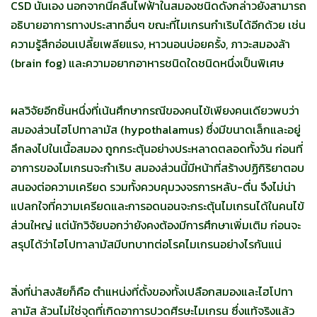
CSD นั่นเอง นอกจากนี้คลื่นไฟฟ้าในสมองชนิดดังกล่าวยังสามารถ
อธิบายอาการทางประสาทอื่นๆ ขณะที่ไมเกรนกำเริบได้อีกด้วย เช่น
ความรู้สึกอ่อนเปลี้ยเพลียแรง, หาวนอนบ่อยครั้ง, ภาวะสมองล้า
(brain fog) และความอยากอาหารชนิดใดชนิดหนึ่งเป็นพิเศษ
ผลวิจัยอีกชิ้นหนึ่งที่เน้นศึกษากรณีของคนไข้เพียงคนเดียวพบว่า
สมองส่วนไฮโปทาลามัส (hypothalamus) ซึ่งมีขนาดเล็กและอยู่
ลึกลงไปในเนื้อสมอง ถูกกระตุ้นอย่างประหลาดตลอดทั้งวัน ก่อนที่
อาการของไมเกรนจะกำเริบ สมองส่วนนี้มีหน้าที่สร้างปฏิกิริยาตอบ
สนองต่อความเครียด รวมทั้งควบคุมวงจรการหลับ-ตื่น จึงไม่น่า
แปลกใจที่ความเครียดและการอดนอนจะกระตุ้นไมเกรนได้ในคนไข้
ส่วนใหญ่ แต่นักวิจัยบอกว่ายังคงต้องมีการศึกษาเพิ่มเติม ก่อนจะ
สรุปได้ว่าไฮโปทาลามัสมีบทบาทต่อโรคไมเกรนอย่างไรกันแน่
สิ่งที่น่าสงสัยก็คือ ตำแหน่งที่ตั้งของทั้งเปลือกสมองและไฮโปทา
ลามัส ล้วนไม่ใช่จุดที่เกิดอาการปวดศีรษะไมเกรน ซึ่งแท้จริงแล้ว