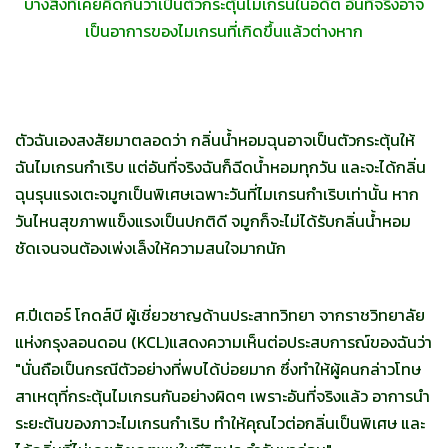
บางสิ่งที่เคยคิดกันว่าเป็นตัวกระตุ้นไมเกรนในอดีต อันที่จริงอาจ
เป็นอาการของไมเกรนที่เกิดขึ้นแล้วต่างหาก
ตัวฉันเองสงสัยมาตลอดว่า กลิ่นน้ำหอมฉุนอาจเป็นตัวกระตุ้นให้
ฉันไมเกรนกำเริบ แต่อันที่จริงฉันก็ฉีดน้ำหอมทุกวัน และจะได้กลิ่น
ฉุนรุนแรงเตะจมูกเป็นพิเศษเฉพาะวันที่ไมเกรนกำเริบเท่านั้น หาก
วันไหนสุขภาพแข็งแรงเป็นปกติดี จมูกก็จะไม่ได้รับกลิ่นน้ำหอม
ชัดเจนจนต้องเพ่งเล็งให้ความสนใจมากนัก
ศ.ปีเตอร์ โกดส์บี ผู้เชี่ยวชาญด้านประสาทวิทยา จากราชวิทยาลัย
แห่งกรุงลอนดอน (KCL)แสดงความเห็นต่อประสบการณ์ของฉันว่า
"นั่นถือเป็นกรณีตัวอย่างที่พบได้บ่อยมาก ซึ่งทำให้ผู้คนกล่าวโทษ
สาเหตุที่กระตุ้นไมเกรนกันอย่างผิดๆ เพราะอันที่จริงแล้ว อาการนำ
ระยะต้นของภาวะไมเกรนกำเริบ ทำให้คุณไวต่อกลิ่นเป็นพิเศษ และ