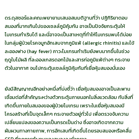
ดร.ดุสซอร์และคณะพยายามเสนอสมมติฐานที่ว่า ปฏิกิริยาตอบ
สนองที่มากเกินไปของเซลล์ภูมิคุ้มกัน อาจเป็นปัจจัยกระตุ้นให้
ไมเกรนกำเริบได้ และนี่อาจจะเป็นสาเหตุที่ทำให้ไมเกรนพบได้บ่อย
ในกลุ่มผู้ป่วยโรคจมูกอักเสบจากภูมิแพ้ (allergic rhinitis) และไข้
ละอองฟาง (hay fever) ภาวะไมเกรนกำเริบยังพบมากขึ้นในช่วง
ฤดูใบไม้ผลิ ที่ละอองเกสรดอกไม้และสารก่อภูมิแพ้ต่างๆ กระจาย
ตัวในอากาศ จนไปกระตุ้นเซลล์ภูมิคุ้มกันที่เยื่อหุ้มสมองนั่นเอง
ยังมีสัญญาณอีกอย่างหนึ่งที่บ่งชี้ว่า เยื่อหุ้มสมองอาจเป็นสะพาน
เชื่อมต่อที่สำคัญระหว่างตัวกระตุ้นภายนอกในสิ่งแวดล้อม กับสิ่งที่
เกิดขึ้นภายในสมองของผู้ป่วยไมเกรน เพราะในเยื่อหุ้มสมองมี
โครงสร้างที่เป็นจุดเล็กๆ กระจายตัวอยู่ทั่วไป เพื่อตรวจจับความ
เปลี่ยนแปลงของความเป็นกรดเป็นด่าง ซึ่งอาจเกิดจากความ
ผันผวนทางกายภาพ, การอักเสบที่เกิดขึ้นโดยรอบสมองหรือคลื่น
CSD ที่กดการทำงานของสมองลงชั่วคราว