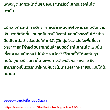
เพิ่งจะขูดเอาผิวหน้าตื้นๆ ของปริศนาเรื่องไมเกรนออกไปได้
เท่านั้น"
แม้ความก้าวหน้าทางวิทยาศาสตร์ล่าสุดจะยังไม่สามารถขจัดความ
เจ็บปวดที่เกิดขึ้นแทบทุกสัปดาห์ให้ออกไปจากหัวของฉันได้อย่าง
สิ้นเชิง แต่อย่างน้อยมันก็ทำให้ฉันรู้สึกอุ่นใจและมั่นใจเพิ่มขึ้นว่า
วิทยาศาสตร์กำลังไขปริศนาอันลึกลับของโรคไมเกรนได้เพิ่มขึ้น
เรื่อยๆ และแม้อาจจะไม่มีคำตอบเรื่องวิธีรักษาที่ใช้ได้ผลกับทุก
คนในทุกกรณี แต่เราก็น่าจะพบทางเลือกอันหลากหลาย ซึ่ง
สามารถจะเป็นวิธีรักษาให้กับผู้ป่วยไมเกรนหลากหลายรูปแบบได้ใน
อนาคต
ขอขอบคุณแหล่งที่มาของข้อมูล
:
https://www.bbc.com/thai/articles/cg4e9qw240ro