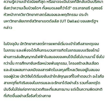
ความรู้ความเข้าใจน้อยที่สุด หรืออาจจะเป็นโรคที่ลึกลับเป็นปริศนา
ยิ่งกว่าความเจ็บป่วยใดๆ ทั้งหมดเลยก็ว่าได้" ดร.เกรกอรี ดุสซอร์
หัวหน้าภาควิชาวิทยาศาสตร์สมองและพฤติกรรม ประจำ
มหาวิทยาลัยเทกซัสวิทยาเขตดัลลัส (UT Dallas) ของสหรัฐฯ
กล่าว
ในปัจจุบัน นักวิทยาศาสตร์การแพทย์เริ่มจะเข้าใจถึงสาเหตุของ
ไมเกรน และเพิ่งจะได้เห็นกระบวนการเกิดไมเกรนแบบเรียลไทม์
ผ่านการส่งสัญญาณไฟฟ้าในสมองของคนไข้เมื่อไม่นานมานี้ ยิ่งไป
กว่านั้น การศึกษายีนหรือหน่วยพันธุกรรม, โครงสร้างเส้นเลือด
และส่วนผสมทางเคมีของสารพัดโมเลกุลที่ไหลเวียนอยู่ในสมอง
ของผู้ป่วย นักวิจัยได้เริ่มขยับเข้าใกล้กุญแจที่ไขคำตอบว่า อะไรคือ
สาเหตุที่แท้จริงของไมเกรนและจะรักษาได้อย่างไร รวมทั้งเหตุใด
มันจึงไม่ใช่แค่อาการปวดศีรษะที่แสนทรมาน แต่เป็นความผิดปกติ
ที่เกิดขึ้นอย่างเรื้อรังทั่วร่างกาย