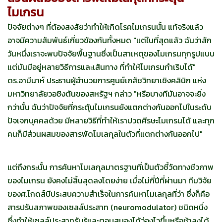
ไมเกรน
ปัจจัยต่างๆ ที่ต้องสงสัยว่าทำให้เกิดโรคไมเกรนนั้น แท้จริงแล้ว
อาจมีความสัมพันธ์เกี่ยวข้องกันทั้งหมด "แต่ในที่สุดแล้ว ฉันว่าสัก
วันหนึ่งเราจะพบปัจจัยพื้นฐานซึ่งเป็นสาเหตุของไมเกรนทุกรูปแบบ
แต่มันมีอยู่หลายวิธีการและเส้นทาง ที่ทำให้ไมเกรนกำเริบได้"
ดร.อามีนาห์ ประธานผู้อำนวยการศูนย์เภสัชวิทยาเชิงคลินิก แห่ง
มหาวิทยาลัยวอชิงตันของสหรัฐฯ กล่าว "หรือบางทีมันอาจจะยิ่ง
กว่านั้น ฉันว่าปัจจัยที่กระตุ้นไมเกรนยังแตกต่างกันออกไปในระดับ
ปัจเจกบุคคลด้วย มีหลายวิธีที่ทำให้เราปวดศีรษะไมเกรนได้ และทุก
คนก็มีส่วนผสมของสารพัดโมเลกุลในตัวที่แตกต่างกันออกไป"
แต่ถึงกระนั้น การค้นหาโมเลกุลมาตรฐานที่เป็นตัวชี้วัดทางชีวภาพ
ของไมเกรน ยังคงไม่สิ้นสุดลงโดยง่าย เมื่อไม่กี่ปีที่ผ่านมา ทีมวิจัย
ของศ.โกดส์บีประสบความสำเร็จในการค้นหาโมเลกุลที่ว่า ซึ่งก็คือ
สารปรับสภาพของเซลล์ประสาท (neuromodulator) ชนิดหนึ่ง
ซึ่งทำให้เซลล์ประสาทรับรู้และตอบสนองได้ว่องไวขึ้นหรือช้าลงได้