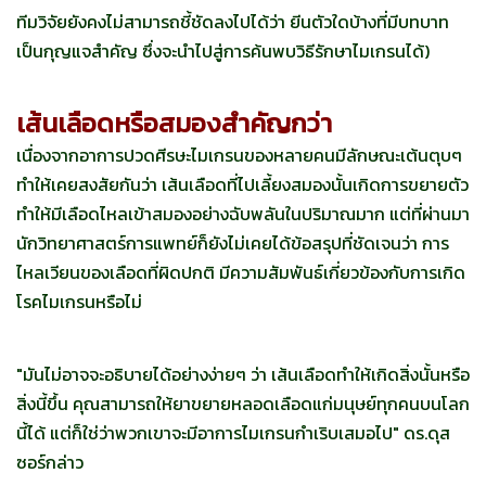
ทีมวิจัยยังคงไม่สามารถชี้ชัดลงไปได้ว่า ยีนตัวใดบ้างที่มีบทบาท
เป็นกุญแจสำคัญ ซึ่งจะนำไปสู่การค้นพบวิธีรักษาไมเกรนได้)
เส้นเลือดหรือสมองสำคัญกว่า
เนื่องจากอาการปวดศีรษะไมเกรนของหลายคนมีลักษณะเต้นตุบๆ
ทำให้เคยสงสัยกันว่า เส้นเลือดที่ไปเลี้ยงสมองนั้นเกิดการขยายตัว
ทำให้มีเลือดไหลเข้าสมองอย่างฉับพลันในปริมาณมาก แต่ที่ผ่านมา
นักวิทยาศาสตร์การแพทย์ก็ยังไม่เคยได้ข้อสรุปที่ชัดเจนว่า การ
ไหลเวียนของเลือดที่ผิดปกติ มีความสัมพันธ์เกี่ยวข้องกับการเกิด
โรคไมเกรนหรือไม่
"มันไม่อาจจะอธิบายได้อย่างง่ายๆ ว่า เส้นเลือดทำให้เกิดสิ่งนั้นหรือ
สิ่งนี้ขึ้น คุณสามารถให้ยาขยายหลอดเลือดแก่มนุษย์ทุกคนบนโลก
นี้ได้ แต่ก็ใช่ว่าพวกเขาจะมีอาการไมเกรนกำเริบเสมอไป" ดร.ดุส
ซอร์กล่าว