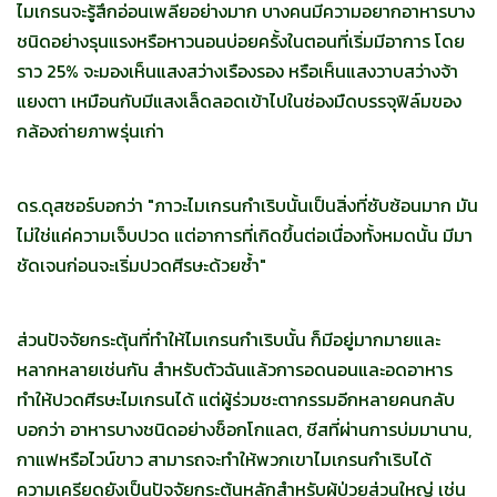
ไมเกรนจะรู้สึกอ่อนเพลียอย่างมาก บางคนมีความอยากอาหารบาง
ชนิดอย่างรุนแรงหรือหาวนอนบ่อยครั้งในตอนที่เริ่มมีอาการ โดย
ราว 25% จะมองเห็นแสงสว่างเรืองรอง หรือเห็นแสงวาบสว่างจ้า
แยงตา เหมือนกับมีแสงเล็ดลอดเข้าไปในช่องมืดบรรจุฟิล์มของ
กล้องถ่ายภาพรุ่นเก่า
ดร.ดุสซอร์บอกว่า "ภาวะไมเกรนกำเริบนั้นเป็นสิ่งที่ซับซ้อนมาก มัน
ไม่ใช่แค่ความเจ็บปวด แต่อาการที่เกิดขึ้นต่อเนื่องทั้งหมดนั้น มีมา
ชัดเจนก่อนจะเริ่มปวดศีรษะด้วยซ้ำ"
ส่วนปัจจัยกระตุ้นที่ทำให้ไมเกรนกำเริบนั้น ก็มีอยู่มากมายและ
หลากหลายเช่นกัน สำหรับตัวฉันแล้วการอดนอนและอดอาหาร
ทำให้ปวดศีรษะไมเกรนได้ แต่ผู้ร่วมชะตากรรมอีกหลายคนกลับ
บอกว่า อาหารบางชนิดอย่างช็อกโกแลต, ชีสที่ผ่านการบ่มมานาน,
กาแฟหรือไวน์ขาว สามารถจะทำให้พวกเขาไมเกรนกำเริบได้
ความเครียดยังเป็นปัจจัยกระตุ้นหลักสำหรับผู้ป่วยส่วนใหญ่ เช่น