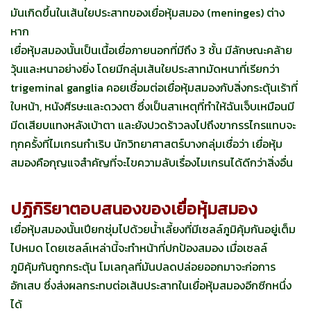
มันเกิดขึ้นในเส้นใยประสาทของเยื่อหุ้มสมอง (meninges) ต่าง
หาก
เยื่อหุ้มสมองนั้นเป็นเนื้อเยื่อภายนอกที่มีถึง 3 ชั้น มีลักษณะคล้าย
วุ้นและหนาอย่างยิ่ง โดยมีกลุ่มเส้นใยประสาทมัดหนาที่เรียกว่า
trigeminal ganglia คอยเชื่อมต่อเยื่อหุ้มสมองกับสิ่งกระตุ้นเร้าที่
ใบหน้า, หนังศีรษะและดวงตา ซึ่งเป็นสาเหตุที่ทำให้ฉันเจ็บเหมือนมี
มีดเสียบแทงหลังเบ้าตา และยังปวดร้าวลงไปถึงขากรรไกรแทบจะ
ทุกครั้งที่ไมเกรนกำเริบ นักวิทยาศาสตร์บางกลุ่มเชื่อว่า เยื่อหุ้ม
สมองคือกุญแจสำคัญที่จะไขความลับเรื่องไมเกรนได้ดีกว่าสิ่งอื่น
ปฏิกิริยาตอบสนองของเยื่อหุ้มสมอง
เยื่อหุ้มสมองนั้นเปียกชุ่มไปด้วยน้ำเลี้ยงที่มีเซลล์ภูมิคุ้มกันอยู่เต็ม
ไปหมด โดยเซลล์เหล่านี้จะทำหน้าที่ปกป้องสมอง เมื่อเซลล์
ภูมิคุ้มกันถูกกระตุ้น โมเลกุลที่มันปลดปล่อยออกมาจะก่อการ
อักเสบ ซึ่งส่งผลกระทบต่อเส้นประสาทในเยื่อหุ้มสมองอีกซีกหนึ่ง
ได้