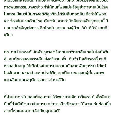
งานวิจัยหลายชิ้นที่ทำกับฝาแฝดพบว่า มีความเชื่อมโยงเกี่ยวข้อง
ทางพันธุกรรมบางอย่าง ทำให้คนที่พ่อแม่หรือปู่ย่าตายายเป็นโรค
ไมเกรนมีแนวโน้มทางสถิติสูงที่จะได้รับสืบทอดยีน ซึ่งทำให้พวก
เขาต้องล้มป่วยด้วยโรคเดียวกัน คาดว่าปัจจัยทางพันธุกรรมนี้ มี
บทบาทสำคัญต่อการเกิดโรคไมเกรนของผู้ป่วย 30-60% เลยที
เดียว
ดร.เดล ไนฮอลต์ นักพันธุศาสตร์จากมหาวิทยาลัยเทคโนโลยีควีน
ส์แลนด์ของออสเตรเลีย ยังอธิบายเพิ่มเติมว่า ปัจจัยรองอื่นๆ ที่
ช่วยสนับสนุนให้เกิดโรคไมเกรนนอกเหนือจากพันธุกรรม ได้แก่
ปัจจัยภายนอกอย่างเช่นประวัติความเป็นมาของคนผู้นั้น,สภาพ
แวดล้อม,และพฤติกรรมการดำรงชีวิต
ที่ผ่านมาดร.ไนฮอลต์และคณะ ได้พยายามศึกษาวิเคราะห์เพื่อค้นหา
ยีนที่ทำให้เกิดภาวะไมเกรน ทว่าภารกิจดังกล่าว "มีความซับซ้อนยิ่ง
กว่าที่เราเคยคาดหวังไว้ในอุดมคติ"