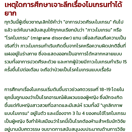
เหตุใดการศึกษาเจาะลึกเรื่องไมเกรนทำได้
ยาก
ทุกวันนี้ผู้เชี่ยวชาญเลิกใช้คำว่า "อาการปวดศีรษะไมเกรน" กันไป
แล้ว แต่หันมาสนับสนุนให้ทุกคนเรียกมันว่า "ภาวะไมเกรน" หรือ
"โรคไมเกรน" (migrane disorder) แทน เพื่อสะท้อนถึงความเป็น
จริงที่ว่า ภาวะไมเกรนกำเริบเกิดขึ้นจากโรคหรือความผิดปกติอื่นที่
แฝงอยู่ในร่างกาย ซึ่งจะแสดงออกเป็นอาการได้หลากหลายแบบ
รวมทั้งอาการปวดศีรษะด้วย และหากผู้ป่วยมีภาวะไมเกรนกำเริบ 15
ครั้งขึ้นไปต่อเดือน จะถือว่าป่วยเป็นโรคไมเกรนแบบเรื้อรัง
การศึกษาเรื่องไมเกรนเริ่มต้นขึ้นราวช่วงศตวรรษที่ 18-19 โดยใน
ยุคนั้นถูกมองว่าเป็นโรคอารมณ์ผันผวนของผู้หญิง ซึ่งมักจะเกิด
ขึ้นแต่กับหญิงสาวสวยที่ฉลาดและมีเสน่ห์ รวมทั้งมี "บุคลิกภาพ
แบบไมเกรน" อยู่ในตัว และเนื่องจาก 3 ใน 4 ของคนไข้โรคไมเกรน
เป็นผู้หญิง จึงทำให้เสมือนว่าโรคนี้เป็นโรคต้องห้ามสำหรับนักวิจัย
อยู่นานนับศตวรรษ จนขาดการสนับสนุนงบประมาณด้านการวิจัย