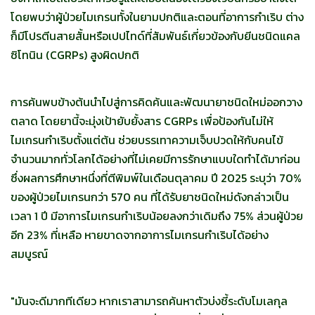
โดยพบว่าผู้ป่วยไมเกรนทั้งในยามปกติและตอนที่อาการกำเริบ ต่าง
ก็มีโปรตีนสายสั้นหรือเปปไทด์ที่สัมพันธ์เกี่ยวข้องกับยีนชนิดแคล
ซิโทนิน (CGRPs) สูงผิดปกติ
การค้นพบข้างต้นนำไปสู่การคิดค้นและพัฒนายาชนิดใหม่ออกวาง
ตลาด โดยยานี้จะมุ่งเป้ายับยั้งสาร CGRPs เพื่อป้องกันไม่ให้
ไมเกรนกำเริบตั้งแต่ต้น ช่วยบรรเทาความเจ็บปวดให้กับคนไข้
จำนวนมากทั่วโลกได้อย่างที่ไม่เคยมีการรักษาแบบใดทำได้มาก่อน
ซึ่งผลการศึกษาหนึ่งที่ตีพิมพ์ในเดือนตุลาคม ปี 2025 ระบุว่า 70%
ของผู้ป่วยไมเกรนกว่า 570 คน ที่ได้รับยาชนิดใหม่ดังกล่าวเป็น
เวลา 1 ปี มีอาการไมเกรนกำเริบน้อยลงกว่าเดิมถึง 75% ส่วนผู้ป่วย
อีก 23% ที่เหลือ หายขาดจากอาการไมเกรนกำเริบได้อย่าง
สมบูรณ์
"มันจะดีมากทีเดียว หากเราสามารถค้นหาตัวบ่งชี้ระดับโมเลกุล