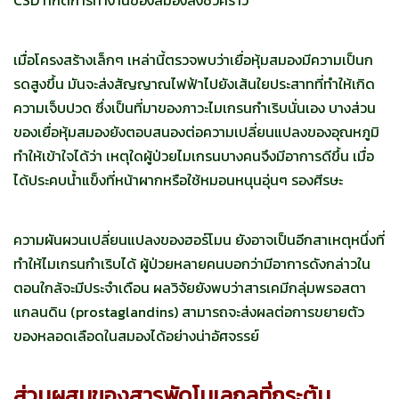
เมื่อโครงสร้างเล็กๆ เหล่านี้ตรวจพบว่าเยื่อหุ้มสมองมีความเป็นก
รดสูงขึ้น มันจะส่งสัญญาณไฟฟ้าไปยังเส้นใยประสาทที่ทำให้เกิด
ความเจ็บปวด ซึ่งเป็นที่มาของภาวะไมเกรนกำเริบนั่นเอง บางส่วน
ของเยื่อหุ้มสมองยังตอบสนองต่อความเปลี่ยนแปลงของอุณหภูมิ
ทำให้เข้าใจได้ว่า เหตุใดผู้ป่วยไมเกรนบางคนจึงมีอาการดีขึ้น เมื่อ
ได้ประคบน้ำแข็งที่หน้าผากหรือใช้หมอนหนุนอุ่นๆ รองศีรษะ
ความผันผวนเปลี่ยนแปลงของฮอร์โมน ยังอาจเป็นอีกสาเหตุหนึ่งที่
ทำให้ไมเกรนกำเริบได้ ผู้ป่วยหลายคนบอกว่ามีอาการดังกล่าวใน
ตอนใกล้จะมีประจำเดือน ผลวิจัยยังพบว่าสารเคมีกลุ่มพรอสตา
แกลนดิน (prostaglandins) สามารถจะส่งผลต่อการขยายตัว
ของหลอดเลือดในสมองได้อย่างน่าอัศจรรย์
ส่วนผสมของสารพัดโมเลกุลที่กระตุ้น