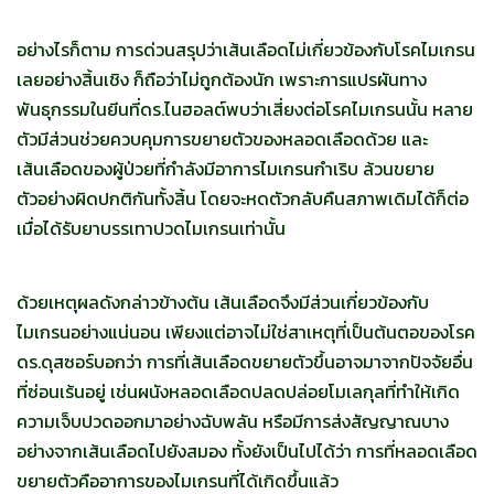
อย่างไรก็ตาม การด่วนสรุปว่าเส้นเลือดไม่เกี่ยวข้องกับโรคไมเกรน
เลยอย่างสิ้นเชิง ก็ถือว่าไม่ถูกต้องนัก เพราะการแปรผันทาง
พันธุกรรมในยีนที่ดร.ไนฮอลต์พบว่าเสี่ยงต่อโรคไมเกรนนั้น หลาย
ตัวมีส่วนช่วยควบคุมการขยายตัวของหลอดเลือดด้วย และ
เส้นเลือดของผู้ป่วยที่กำลังมีอาการไมเกรนกำเริบ ล้วนขยาย
ตัวอย่างผิดปกติกันทั้งสิ้น โดยจะหดตัวกลับคืนสภาพเดิมได้ก็ต่อ
เมื่อได้รับยาบรรเทาปวดไมเกรนเท่านั้น
ด้วยเหตุผลดังกล่าวข้างต้น เส้นเลือดจึงมีส่วนเกี่ยวข้องกับ
ไมเกรนอย่างแน่นอน เพียงแต่อาจไม่ใช่สาเหตุที่เป็นต้นตอของโรค
ดร.ดุสซอร์บอกว่า การที่เส้นเลือดขยายตัวขึ้นอาจมาจากปัจจัยอื่น
ที่ซ่อนเร้นอยู่ เช่นผนังหลอดเลือดปลดปล่อยโมเลกุลที่ทำให้เกิด
ความเจ็บปวดออกมาอย่างฉับพลัน หรือมีการส่งสัญญาณบาง
อย่างจากเส้นเลือดไปยังสมอง ทั้งยังเป็นไปได้ว่า การที่หลอดเลือด
ขยายตัวคืออาการของไมเกรนที่ได้เกิดขึ้นแล้ว