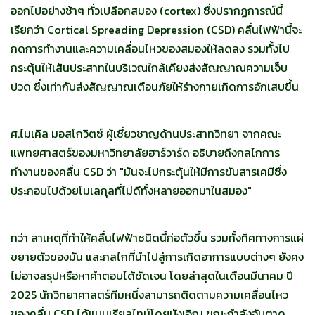
ออกไปอย่างช้าๆ ทั่วเปลือกสมอง (cortex) ซึ่งปรากฏการณ์นี้
เรียกว่า Cortical Spreading Depression (CSD) คลื่นไฟฟ้านี้จะ
กดการทำงานและความเคลื่อนไหวของสมองให้ลดลง รวมทั้งไป
กระตุ้นให้เส้นประสาทในบริเวณใกล้เคียงส่งสัญญาณความเจ็บ
ปวด ซึ่งเท่ากับส่งสัญญาณเตือนภัยให้ร่างกายเกิดการอักเสบขึ้น
ศ.ไมเคิล มอสโกวิตซ์ ผู้เชี่ยวชาญด้านประสาทวิทยา จากคณะ
แพทยศาสตร์ของมหาวิทยาลัยฮาร์วาร์ด อธิบายถึงกลไกการ
ทำงานของคลื่น CSD ว่า "มันจะไปกระตุ้นให้มีการขับสารเคมีซึ่ง
ประกอบไปด้วยโมเลกุลที่ไม่ดีทั้งหลายออกมาในสมอง"
ทว่า สาเหตุที่ทำให้คลื่นไฟฟ้าชนิดนี้ก่อตัวขึ้น รวมทั้งทิศทางการแผ่
ขยายตัวของมัน และกลไกที่นำไปสู่การเกิดอาการแบบต่างๆ ยังคง
ไม่อาจสรุปหรือหาคำตอบได้ชัดเจน โดยล่าสุดในเดือนมีนาคม ปี
2025 นักวิทยาศาสตร์ทีมหนึ่งสามารถติดตามความเคลื่อนไหว
ของคลื่น CSD ได้แบบเรียลไทม์โดยบังเอิญ ขณะกำลังจับตาดู