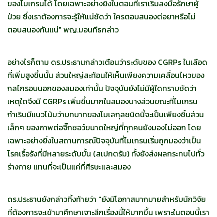
ของไมเกรนได้ โดยเฉพาะอย่างยิ่งในตอนที่เราเริ่มลงมือรักษาผู้
ป่วย ซึ่งเราต้องการจะรู้ให้แน่ชัดว่า ใครตอบสนองต่อยาหรือไม่
ตอบสนองกันแน่" พญ.มอนทีธกล่าว
อย่างไรก็ตาม ดร.ประธานกล่าวเตือนว่าระดับของ CGRPs ในเลือด
ที่เพิ่มสูงขึ้นนั้น ส่วนใหญ่สะท้อนให้เห็นเพียงความเคลื่อนไหวของ
กลไกรอบนอกของสมองเท่านั้น ปัจจุบันยังไม่มีผู้ใดทราบชัดว่า
เหตุใดจึงมี CGRPs เพิ่มขึ้นมากในสมองบางส่วนขณะที่ไมเกรน
กำเริบมีแนวโน้มว่าบทบาทของโมเลกุลชนิดนี้จะเป็นเพียงชิ้นส่วน
เล็กๆ ของภาพต่อจิ๊กซอว์ขนาดใหญ่ที่ทุกคนยังมองไม่ออก โดย
เฉพาะอย่างยิ่งในสถานการณ์ปัจจุบันที่ไมเกรนเริ่มถูกมองว่าเป็น
โรคเรื้อรังที่มีหลายระดับขั้น (สเปกตรัม) ทั้งยังส่งผลกระทบไปทั่ว
ร่างกาย แทนที่จะเป็นแค่ที่ศีรษะและสมอง
ดร.ประธานยังกล่าวทิ้งท้ายว่า "ยังมีโอกาสมากมายสำหรับนักวิจัย
ที่ต้องการจะเข้ามาศึกษาเจาะลึกเรื่องนี้ให้มากขึ้น เพราะในตอนนี้เรา