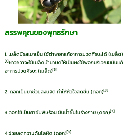
สรรพคุณของพุทธรักษา
1. เมล็ดมีรสเมาเย็น ใช้ตำพอกแก้อาการปวดศีรษะได้ (เมล็ด)
[
1]
ชาวชวาจะใช้เมล็ดนำมาบดให้เป็นผงใช้พอกบริเวณขมับแก้
[
5]
อาการปวดศีรษะ (เมล็ด)
[
3]
2. ดอกเป็นยาช่วยสงบจิต ทำให้หัวใจสดชื่น (ดอก)
[
3]
3.ดอกใช้เป็นยาขับพิษร้อน ขับน้ำชื้นในร่างกาย (ดอก)
[
3]
4.ช่วยลดความดันโลหิต (ดอก)