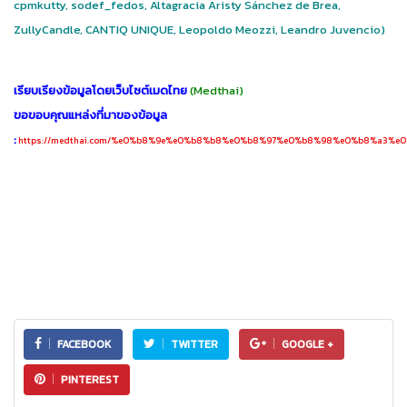
cpmkutty, sodef_fedos, Altagracia Aristy Sánchez de Brea,
ZullyCandle, CANTIQ UNIQUE, Leopoldo Meozzi, Leandro Juvencio)
เรียบเรียงข้อมูลโดยเว็บไซต์เมดไทย
(Medthai)
ขอขอบคุณแหล่งที่มาของข้อมูล
:
https://medthai.com/%e0%b8%9e%e0%b8%b8%e0%b8%97%e0%b8%98%e0%b8%a3%e
FACEBOOK
TWITTER
GOOGLE +
PINTEREST