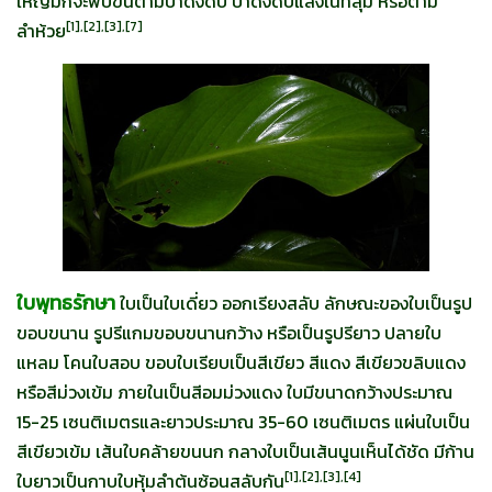
ใหญ่มักจะพบขึ้นตามป่าดงดิบ ป่าดงดิบแล้งในที่ลุ่ม หรือตาม
[
1],[2],[3],[7]
ลำห้วย
ใบพุทธรักษา
ใบเป็นใบเดี่ยว ออกเรียงสลับ ลักษณะของใบเป็นรูป
ขอบขนาน รูปรีแกมขอบขนานกว้าง หรือเป็นรูปรียาว ปลายใบ
แหลม โคนใบสอบ ขอบใบเรียบเป็นสีเขียว สีแดง สีเขียวขลิบแดง
หรือสีม่วงเข้ม ภายในเป็นสีอมม่วงแดง ใบมีขนาดกว้างประมาณ
15-25 เซนติเมตรและยาวประมาณ 35-60 เซนติเมตร แผ่นใบเป็น
สีเขียวเข้ม เส้นใบคล้ายขนนก กลางใบเป็นเส้นนูนเห็นได้ชัด มีก้าน
[
1],[2],[3],[4]
ใบยาวเป็นกาบใบหุ้มลำต้นซ้อนสลับกัน