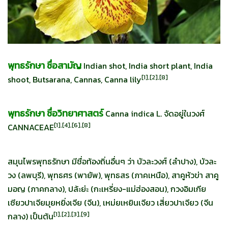
พุทธรักษา ชื่อสามัญ
Indian shot, India short plant, India
[1],[2],[8]
shoot, Butsarana, Cannas, Canna lily
พุทธรักษา ชื่อวิทยาศาสตร์
Canna indica L. จัดอยู่ในวงศ์
[1],[4],[6],[8]
CANNACEAE
สมุนไพรพุทธรักษา มีชื่อท้องถิ่นอื่นๆ ว่า บัวละวงศ์ (ลำปาง), บัวละ
วง (ลพบุรี), พุทธศร (พายัพ), พุทธสร (ภาคเหนือ), สาคูหัวข่า สาคู
มอญ (ภาคกลาง), ปล้ะย่ะ (กะเหรี่ยง-แม่ฮ่องสอน), กวงอิมเกีย
เซียวปาเจียมุยหยิ่งเจีย (จีน), เหม่ยเหยินเจียว เสี่ยวปาเจียว (จีน
[
1],[2],[3],[9]
กลาง) เป็นต้น