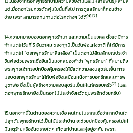
13.เนื่องจากดอกพุทธรักษามีความสวยงามและมีหลายพันธุ์หลายสี
แต่เมื่อดอกโรยควรตัดพุ่มใบนั้นทิ้งไป การดูแลรักษาก็ค่อนข้าง
[
4],[7]
ง่าย เพราะสามารถทนทานต่อโรคต่างๆ ได้ดี
14.ความหมายของดอกพุทธรักษา และความเป็นมงคล ตั้งแต่มีการ
กำหนดให้วันที่ 5 ธันวาคม ของทุกปีเป็นวันพ่อแห่งชาติ ก็ได้มีการ
กำหนดให้ “ดอกพุทธรักษาสีเหลือง” เป็นดอกไม้สัญลักษณ์ประจำ
วันพ่อด้วยเพราะชื่ออันเป็นมงคลของคำว่า “พุทธรักษา” ที่หมายถึง
พระพุทธเจ้าทรงปกป้องคุ้มครองให้มีแต่ความสงบสุขร่มเย็น การ
มอบดอกพุทธรักษาให้กับพ่อจึงเสมือนหนึ่งการบอกรักและเคารพ
[
7]
บูชาพ่อ ซึ่งเป็นผู้สร้างความสงบสุขร่มเย็นให้แก่ครอบครัว
(และ
ดอกพุทธรักษายังเป็นดอกไม้ประจำจังหวัดชุมพรอีกด้วยครับ)
15.นอกจากนี้ในด้านของความเชื่อ คนไทยโบราณเชื่อว่าหากบ้านใด
ปลูกต้นพุทธรักษาไว้เป็นไม้ประจำบ้าน จะช่วยปกป้องคุ้มครองไม่ให้
มีเหตุร้ายหรืออันตรายใดๆ เกิดแก่บ้านและผู้อยู่อาศัย เพราะ