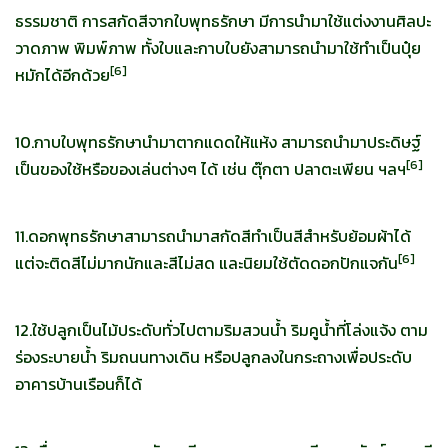
ธรรมชาติ การสกัดสีจากใบพุทธรักษา มีการนำมาใช้แต่งงานศิลปะ
วาดภาพ พิมพ์ภาพ ทั้งใบและกาบใบยังสามารถนำมาใช้ทำเป็นปุ๋ย
[
6]
หมักได้อีกด้วย
10.กาบใบพุทธรักษานำมาตากแดดให้แห้ง สามารถนำมาประดิษฐ์
[
6]
เป็นของใช้หรือของเล่นต่างๆ ได้ เช่น ตุ๊กตา ปลาตะเพียน ฯลฯ
11.ดอกพุทธรักษาสามารถนำมาสกัดสีทำเป็นสีสำหรับย้อมผ้าได้
[
6]
แต่จะติดสีไม่มากนักและสีไม่สด และนิยมใช้ตัดดอกปักแจกัน
12.ใช้ปลูกเป็นไม้ประดับทั่วไปตามริมสวนน้ำ ริมคูน้ำที่โล่งแจ้ง ตาม
ร่องระบายน้ำ ริมถนนทางเดิน หรือปลูกลงในกระถางเพื่อประดับ
อาคารบ้านเรือนก็ได้