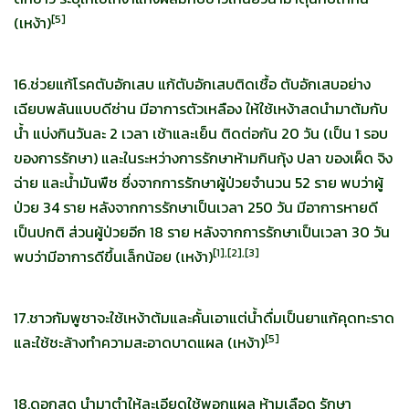
[
5]
(เหง้า)
16.ช่วยแก้โรคตับอักเสบ แก้ตับอักเสบติดเชื้อ ตับอักเสบอย่าง
เฉียบพลันแบบดีซ่าน มีอาการตัวเหลือง ให้ใช้เหง้าสดนำมาต้มกับ
น้ำ แบ่งกินวันละ 2 เวลา เช้าและเย็น ติดต่อกัน 20 วัน (เป็น 1 รอบ
ของการรักษา) และในระหว่างการรักษาห้ามกินกุ้ง ปลา ของเผ็ด จิง
ฉ่าย และน้ำมันพืช ซึ่งจากการรักษาผู้ป่วยจำนวน 52 ราย พบว่าผู้
ป่วย 34 ราย หลังจากการรักษาเป็นเวลา 250 วัน มีอาการหายดี
เป็นปกติ ส่วนผู้ป่วยอีก 18 ราย หลังจากการรักษาเป็นเวลา 30 วัน
[
1],[2],[3]
พบว่ามีอาการดีขึ้นเล็กน้อย (เหง้า)
17.ชาวกัมพูชาจะใช้เหง้าต้มและคั้นเอาแต่น้ำดื่มเป็นยาแก้คุดทะราด
[
5]
และใช้ชะล้างทำความสะอาดบาดแผล (เหง้า)
18.ดอกสด นำมาตำให้ละเอียดใช้พอกแผล ห้ามเลือด รักษา