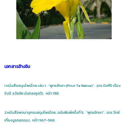
เอกสารอ้างอิง
1.หนังสือสมุนไพรไทย เล่ม 1. “พุทธรักษา (Phut Ta Raksa)”. (ดร.นิจศิริ เรือง
รังษี, ธวัชชัย มังคละคุปต์). หน้า 198.
2.หนังสือพจนานุกรมสมุนไพรไทย, ฉบับพิมพ์ครั้งที่ 5. “พุทธรักษา”. (ดร.วิทย์
เที่ยงบูรณธรรม). หน้า 567-568.