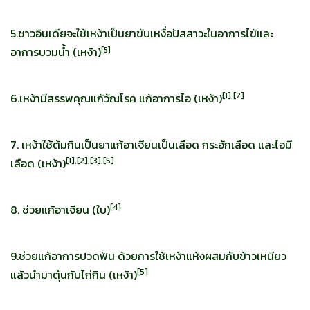
5.ชาวอินเดียจะใช้เหง้าเป็นยาขับเหงื่อปัสสาวะในอาการไข้และ
อาการบวมน้ำ (เหง้า)
[
5]
[
1],[2]
6.เหง้ามีสรรพคุณแก้วัณโรค แก้อาการไอ (เหง้า)
7. เหง้าใช้ต้มกินเป็นยาแก้อาเจียนเป็นเลือด กระอักเลือด และไอมี
[
1],[2],[3],[5]
เลือด (เหง้า)
[
4]
8. ช่วยแก้อาเจียน (ใบ)
9.ช่วยแก้อาการปวดฟัน ด้วยการใช้เหง้าแห้งผสมกับข้าวเหนียว
[
5]
แล้วนำมาตุ๋นกับไก่กิน (เหง้า)