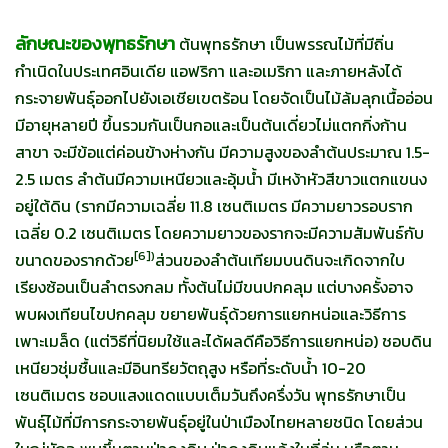
ลักษณะของพุทธรักษา
ต้นพุทธรักษา เป็นพรรณไม้ที่มีถิ่น
กำเนิดในประเทศอินเดีย แอฟริกา และอเมริกา และภายหลังได้
กระจายพันธุ์ออกไปยังเอเชียเขตร้อน โดยจัดเป็นไม้ล้มลุกเนื้ออ่อน
มีอายุหลายปี ขึ้นรวมกันเป็นกอและเป็นต้นเดี่ยวไม่แตกกิ่งก้าน
สาขา จะมีข้อแต่ค่อนข้างห่างกัน มีความสูงของลำต้นประมาณ 1.5-
2.5 เมตร ลำต้นมีความเหนียวและอุ้มน้ำ มีเหง้าหัวสีขาวแตกแขนง
อยู่ใต้ดิน (รากมีความเฉลี่ย 11.8 เซนติเมตร มีความยาวรอบราก
เฉลี่ย 0.2 เซนติเมตร โดยความยาวของรากจะมีความสัมพันธ์กับ
[
6])
ขนาดของรากด้วย
ส่วนของลำต้นเทียมบนดินจะเกิดจากใบ
เรียงซ้อนเป็นลำตรงกลม ทั้งต้นไม่มีขนปกคลุม แต่บางครั้งอาจ
พบผงเทียนไขปกคลุม ขยายพันธุ์ด้วยการแยกหน่อและวิธีการ
เพาะเมล็ด (แต่วิธีที่นิยมใช้และได้ผลดีคือวิธีการแยกหน่อ) ชอบดิน
เหนียวชุ่มชื้นและมีอินทรียวัตถุสูง หรือที่ระดับน้ำ 10-20
เซนติเมตร ชอบแสงแดดแบบเต็มวันถึงครึ่งวัน พุทธรักษาเป็น
พันธุ์ไม้ที่มีการกระจายพันธุ์อยู่ในป่าเมืองไทยหลายชนิด โดยส่วน