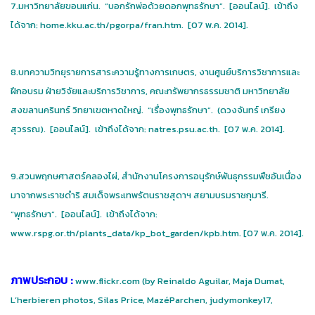
7.มหาวิทยาลัยขอนแก่น. “บอกรักพ่อด้วยดอกพุทธรักษา”. [ออนไลน์]. เข้าถึง
ได้จาก: home.kku.ac.th/pgorpa/fran.htm. [07 พ.ค. 2014].
8.บทความวิทยุรายการสาระความรู้ทางการเกษตร, งานศูนย์บริการวิชาการและ
ฝึกอบรม ฝ่ายวิจัยและบริการวิชาการ, คณะทรัพยากรธรรมชาติ มหาวิทยาลัย
สงขลานครินทร์ วิทยาเขตหาดใหญ่. “เรื่องพุทธรักษา”. (ดวงจันทร์ เกรียง
สุวรรณ). [ออนไลน์]. เข้าถึงได้จาก: natres.psu.ac.th. [07 พ.ค. 2014].
9.สวนพฤกษศาสตร์คลองไผ่, สำนักงานโครงการอนุรักษ์พันธุกรรมพืชอันเนื่อง
มาจากพระราชดำริ สมเด็จพระเทพรัตนราชสุดาฯ สยามบรมราชกุมารี.
“พุทธรักษา”. [ออนไลน์]. เข้าถึงได้จาก:
www.rspg.or.th/plants_data/kp_bot_garden/kpb.htm. [07 พ.ค. 2014].
ภาพประกอบ :
www.flickr.com (by Reinaldo Aguilar, Maja Dumat,
L’herbieren photos, Silas Price, MazéParchen, judymonkey17,