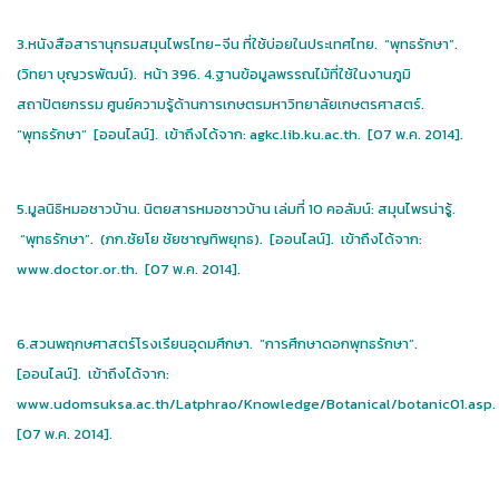
3.หนังสือสารานุกรมสมุนไพรไทย-จีน ที่ใช้บ่อยในประเทศไทย. “พุทธรักษา”.
(วิทยา บุญวรพัฒน์). หน้า 396. 4.ฐานข้อมูลพรรณไม้ที่ใช้ในงานภูมิ
สถาปัตยกรรม ศูนย์ความรู้ด้านการเกษตรมหาวิทยาลัยเกษตรศาสตร์.
“พุทธรักษา” [ออนไลน์]. เข้าถึงได้จาก: agkc.lib.ku.ac.th. [07 พ.ค. 2014].
5.มูลนิธิหมอชาวบ้าน. นิตยสารหมอชาวบ้าน เล่มที่ 10 คอลัมน์: สมุนไพรน่ารู้.
“พุทธรักษา”. (ภก.ชัยโย ชัยชาญทิพยุทธ). [ออนไลน์]. เข้าถึงได้จาก:
www.doctor.or.th. [07 พ.ค. 2014].
6.สวนพฤกษศาสตร์โรงเรียนอุดมศึกษา. “การศึกษาดอกพุทธรักษา”.
[ออนไลน์]. เข้าถึงได้จาก:
www.udomsuksa.ac.th/Latphrao/Knowledge/Botanical/botanic01.asp.
[07 พ.ค. 2014].