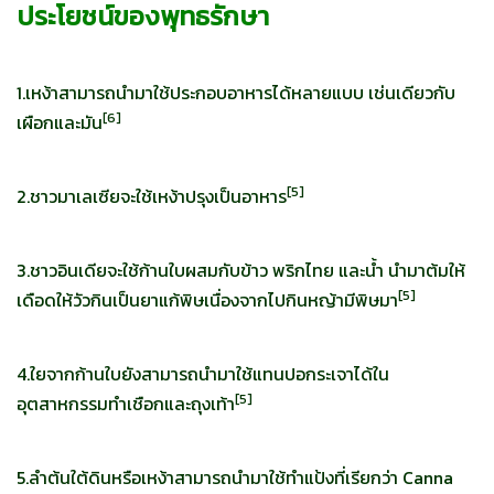
ประโยชน์ของพุทธรักษา
1.เหง้าสามารถนำมาใช้ประกอบอาหารได้หลายแบบ เช่นเดียวกับ
[
6]
เผือกและมัน
[
5]
2.ชาวมาเลเซียจะใช้เหง้าปรุงเป็นอาหาร
3.ชาวอินเดียจะใช้ก้านใบผสมกับข้าว พริกไทย และน้ำ นำมาต้มให้
[
5]
เดือดให้วัวกินเป็นยาแก้พิษเนื่องจากไปกินหญ้ามีพิษมา
4.ใยจากก้านใบยังสามารถนำมาใช้แทนปอกระเจาได้ใน
[
5]
อุตสาหกรรมทำเชือกและถุงเท้า
5.ลำต้นใต้ดินหรือเหง้าสามารถนำมาใช้ทำแป้งที่เรียกว่า Canna