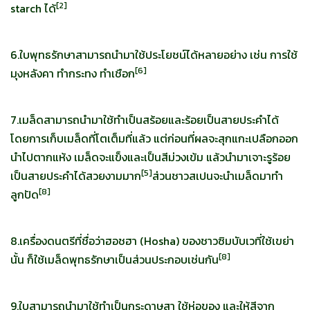
[
2]
starch ได้
6.ใบพุทธรักษาสามารถนำมาใช้ประโยชน์ได้หลายอย่าง เช่น การใช้
[
6]
มุงหลังคา ทำกระทง ทำเชือก
7.เมล็ดสามารถนำมาใช้ทำเป็นสร้อยและร้อยเป็นสายประคำได้
โดยการเก็บเมล็ดที่โตเต็มที่แล้ว แต่ก่อนที่ผลจะสุกแกะเปลือกออก
นำไปตากแห้ง เมล็ดจะแข็งและเป็นสีม่วงเข้ม แล้วนำมาเจาะรูร้อย
[
5]
เป็นสายประคำได้สวยงามมาก
ส่วนชาวสเปนจะนำเมล็ดมาทำ
[
8]
ลูกปัด
8.เครื่องดนตรีที่ชื่อว่าฮอชฮา (Hosha) ของชาวซิมบับเวที่ใช้เขย่า
[
8]
นั้น ก็ใช้เมล็ดพุทธรักษาเป็นส่วนประกอบเช่นกัน
9.ใบสามารถนำมาใช้ทำเป็นกระดาษสา ใช้ห่อของ และให้สีจาก