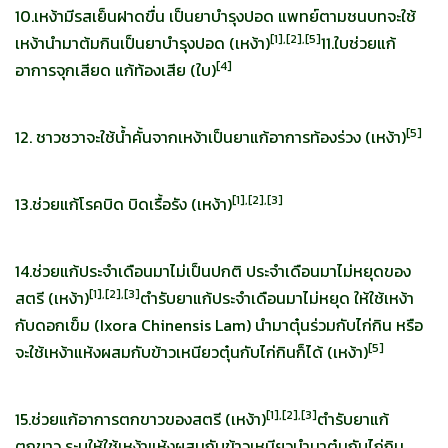
10.เหง้ามีรสเย็นฝาดขื่น เป็นยาบำรุงปอด แพทย์ตามชนบทจะใช้
[
1],[2],[5]
เหง้านำมาต้มกินเป็นยาบำรุงปอด (เหง้า)
11.ใบช่วยแก้
[
4]
อาการจุกเสียด แก้ท้องเสีย (ใบ)
[
5]
12. ชาวชวาจะใช้น้ำคั้นจากเหง้าเป็นยาแก้อาการท้องร่วง (เหง้า)
[
1],[2],[3]
13.ช่วยแก้โรคบิด บิดเรื้อรัง (เหง้า)
14.ช่วยแก้ประจำเดือนมาไม่เป็นปกติ ประจำเดือนมาไม่หยุดของ
[
1],[2],[3]
สตรี (เหง้า)
ตำรับยาแก้ประจำเดือนมาไม่หยุด ให้ใช้เหง้า
กับดอกเข็ม (Ixora Chinensis Lam) นำมาตุ๋นร่วมกับไก่กิน หรือ
[
5]
จะใช้เหง้าแห้งผสมกับข้าวเหนียวตุ๋นกับไก่กินก็ได้ (เหง้า)
[
1],[2],[3]
15.ช่วยแก้อาการตกขาวของสตรี (เหง้า)
ตำรับยาแก้
ตกขาว ระบุให้ใช้เหง้าแห้งผสมกับข้าวเหนียวนำมาตุ๋นกับไก่กิน