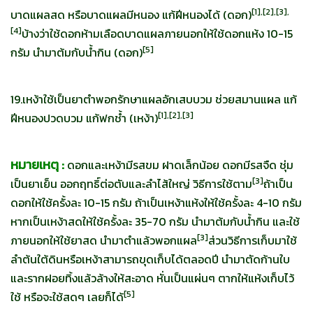
[
1],[2],[3],
บาดแผลสด หรือบาดแผลมีหนอง แก้ฝีหนองได้ (ดอก)
[4]
บ้างว่าใช้ดอกห้ามเลือดบาดแผลภายนอกให้ใช้ดอกแห้ง 10-15
[
5]
กรัม นำมาต้มกับน้ำกิน (ดอก)
19.เหง้าใช้เป็นยาตำพอกรักษาแผลอักเสบบวม ช่วยสมานแผล แก้
[
1],[2],[3]
ฝีหนองปวดบวม แก้ฟกช้ำ (เหง้า)
หมายเหตุ :
ดอกและเหง้ามีรสขม ฝาดเล็กน้อย ดอกมีรสจืด ชุ่ม
[
3]
เป็นยาเย็น ออกฤทธิ์ต่อตับและลำไส้ใหญ่ วิธีการใช้ตาม
ถ้าเป็น
ดอกให้ใช้ครั้งละ 10-15 กรัม ถ้าเป็นเหง้าแห้งให้ใช้ครั้งละ 4-10 กรัม
หากเป็นเหง้าสดให้ใช้ครั้งละ 35-70 กรัม นำมาต้มกับน้ำกิน และใช้
[
3]
ภายนอกให้ใช้ยาสด นำมาตำแล้วพอกแผล
ส่วนวิธีการเก็บมาใช้
ลำต้นใต้ดินหรือเหง้าสามารถขุดเก็บได้ตลอดปี นำมาตัดก้านใบ
และรากฝอยทิ้งแล้วล้างให้สะอาด หั่นเป็นแผ่นๆ ตากให้แห้งเก็บไว้
[
5]
ใช้ หรือจะใช้สดๆ เลยก็ได้