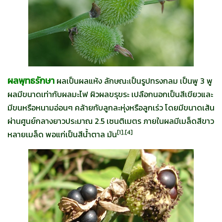
ผลพุทธรักษา
ผลเป็นผลแห้ง ลักษณะเป็นรูปทรงกลม เป็นพู 3 พู
ผลมีขนาดเท่ากับผลมะไฟ ผิวผลขรุขระ เปลือกนอกเป็นสีเขียวและ
มีขนหรือหนามอ่อนๆ คล้ายกับลูกละหุ่งหรือลูกเร่ว โดยมีขนาดเส้น
ผ่านศูนย์กลางยาวประมาณ 2.5 เซนติเมตร ภายในผลมีเมล็ดสีขาว
[
1],[4]
หลายเมล็ด พอแก่เป็นสีน้ำตาล มัน