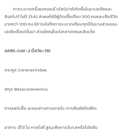
การระบาดครั้งแรกของไวรัสนิปาห์เกิดขึ้นในมาเลเซียและ
สิงคโปร์ ในปี 2542 ส่งผลให้มีผู้ติดเชื้อเกือบ 300 คนและเสียชีวิต
มากกว่า 100 คน มีการบันทึกการระบาดเกือบทุกปีในบางส่วนของ
เอเชียตั้งแต่นั้นมา ส่วนใหญ่ในบังกลาเทศและอินเดีย
SARS-CoV-2 (โควิด-19)
ตระกูล: Coronaviridae
สกุล: Betacoronavirus
การแพร่เชื้อ: ละอองทางการหายใจ, การสัมผัสใกล้ชิด
อาการ: มีไข้ ไอ หายใจถี่ สูญเสียการรับรสหรือได้กลิ่น