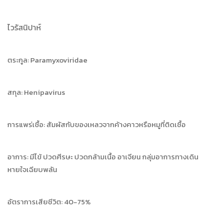
ไวรัสนิปาห์
ตระกูล: Paramyxoviridae
สกุล: Henipavirus
การแพร่เชื้อ: สัมผัสกับของเหลวจากค้างคาวหรือหมูที่ติดเชื้อ
อาการ: มีไข้ ปวดศีรษะ ปวดกล้ามเนื้อ อาเจียน กลุ่มอาการทางเดิน
หายใจเฉียบพลัน
อัตราการเสียชีวิต: 40-75%