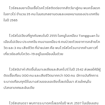
ไวรัสแลงยาเป็นเชื้อโรคไวรัสติดต่อจากสัตว์มาสู่คน พบครั้งแรก
ในชาวไร่ จำนวน 35 คน ในมณฑลซานตงและเหอหนานของประเทศจีน
ในปี 2565
ไวรัสโม่เจียงที่ถูกค้นพบในปี 2555 ในหนูในเหมือง Tongguan ใน
เมืองโม่เจียง ประเทศจีน คนงานเหมือง 6 คนป่วยด้วยอาการคล้ายโค
วิด และ 3 คน เสียชีวิต ที่น่าแปลก คือ พบไวรัสโคโรนาจากค้างคาวที่
เกี่ยวข้องกับโควิด-19 อยู่ในเหมืองนั้นด้วย
ไวรัสนิปาห์ เกิดขึ้นในมาเลเซียและสิงคโปร์ ในปี 2542 ส่งผลให้มีผู้
ติดเชื้อเกือบ 300 คน และเสียชีวิตมากกว่า 100 คน มีการบันทึกการ
ระบาดเกือบทุกปีในบางส่วนของเอเชียตั้งแต่นั้นมา ส่วนใหญ่ใน
บังกลาเทศและอินเดีย
ไวรัสเฮนดรา พบการระบาดครั้งแรกในปี พ.ศ. 2537 ในเมืองเฮน