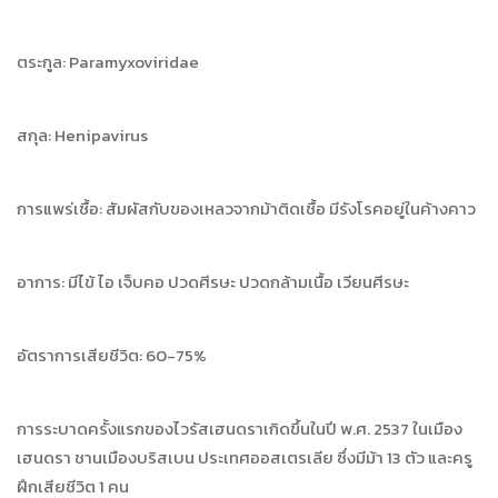
ตระกูล: Paramyxoviridae
สกุล: Henipavirus
การแพร่เชื้อ: สัมผัสกับของเหลวจากม้าติดเชื้อ มีรังโรคอยู่ในค้างคาว
อาการ: มีไข้ ไอ เจ็บคอ ปวดศีรษะ ปวดกล้ามเนื้อ เวียนศีรษะ
อัตราการเสียชีวิต: 60-75%
การระบาดครั้งแรกของไวรัสเฮนดราเกิดขึ้นในปี พ.ศ. 2537 ในเมือง
เฮนดรา ชานเมืองบริสเบน ประเทศออสเตรเลีย ซึ่งมีม้า 13 ตัว และครู
ฝึกเสียชีวิต 1 คน