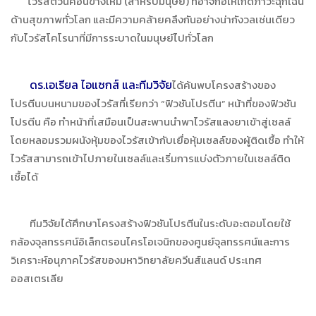
ไวรัสตัวนี้ค่อนข้างใหม่ (สำหรับมนุษย์) ที่อาจก่อให้เกิดภาวะฉุกเฉิน
ด้านสุขภาพทั่วโลก และมีความคล้ายคลึงกันอย่างน่ากังวลเช่นเดียว
กับไวรัสโคโรนาที่มีการระบาดในมนุษย์ไปทั่วโลก
ดร.เอเรียล ไอแซกส์ และทีมวิจัย
ได้ค้นพบโครงสร้างของ
โปรตีนบนหนามของไวรัสที่เรียกว่า “ฟิวชันโปรตีน” หน้าที่ของฟิวชัน
โปรตีน คือ ทำหน้าที่เสมือนเป็นสะพานนำพาไวรัสแลงยาเข้าสู่เซลล์
โดยหลอมรวมผนังหุ้มของไวรัสเข้ากับเยื่อหุ้มเซลล์ของผู้ติดเชื้อ ทำให้
ไวรัสสามารถเข้าไปภายในเซลล์และเริ่มการแบ่งตัวภายในเซลล์ติด
เชื้อได้
ทีมวิจัยได้ศึกษาโครงสร้างฟิวชันโปรตีนในระดับอะตอมโดยใช้
กล้องจุลทรรศน์อิเล็กตรอนไครโอเจนิกของศูนย์จุลทรรศน์และการ
วิเคราะห์อนุภาคไวรัสของมหาวิทยาลัยควีนส์แลนด์ ประเทศ
ออสเตรเลีย