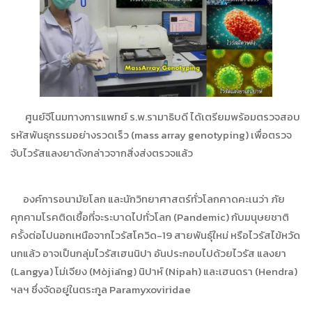
ศูนย์จีโนมทางการแพทย์ ร.พ.รามาธิบดี ได้เตรียมพร้อมตรวจสอบ
รหัสพันธุกรรมอย่างรวดเร็ว (mass array genotyping) เพื่อตรวจ
จับไวรัสแลงยาดังกล่าวจากสิ่งส่งตรวจแล้ว
องค์การอนามัยโลก และนักวิทยาศาสตร์ทั่วโลกคาดคะเนว่า ภัย
คุกคามโรคติดเชื้อที่จะระบาดไปทั่วโลก (Pandemic) กับมนุษยชาติ
ครั้งต่อไปนอกเหนือจากไวรัสโควิด-19 สายพันธุ์ใหม่ หรือไวรัสไข้หวัด
นกแล้ว อาจเป็นกลุ่มไวรัสเฮนนิปา อันประกอบไปด้วยไวรัส แลงยา
(Langya) โม่เจียง (Mòjiāng) นิปาห์ (Nipah) และเฮนดรา (Hendra)
ฯลฯ ซึ่งจัดอยู่ในตระกูล Paramyxoviridae