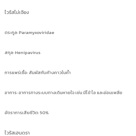
ไวรัสโม่เจียง
ตระกูล: Paramyxoviridae
สกุล: Henipavirus
การแพร่เชื้อ: สัมผัสกับค้างคาวในถ้ำ
อาการ: อาการทางระบบทางเดินหายใจ เช่น มีไข้ ไอ และอ่อนเพลีย
อัตราการเสียชีวิต: 50%
ไวรัสเฮนดรา