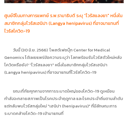
ศูนย์จีโนมทางการแพทย์ ร.พ.รามาธิบดี ระบุ “ไวรัสแลงยา" หนึ่งใน
สมาชิกกลุ่มไวรัสเฮนิปา (Langya henipavirus) ที่อาจมาแทนที่
ไวรัสโควิด-19
วันนี้ (30 มิ.ย. 2566) โพสต์เฟซบุ๊ก Center for Medical
Genomics ได้เผยแพร่ข้อความระบุว่า โลกพร้อมรับไวรัสตัวใหม่หลัง
โควิดหรือยัง? “ไวรัสแลงยา" หนึ่งในสมาชิกกลุ่มไวรัสเฮนิปา
(Langya henipavirus) ที่อาจมาแทนที่ไวรัสโควิด-19
ขณะที่ภัยคุกคามจากการระบาดใหญ่ของโควิด-19 ดูเหมือน
กำลังจะกลายสภาพเป็นโรคประจำฤดูกาล และโรคประจำถิ่นตามลำดับ
แต่กลับพบไวรัสกลุ่มใหม่ "เฮนิปา (henipavirus)" ที่มีลักษณะการ
ระบาดคล้ายโควิด-19 เข้ามาแทนที่