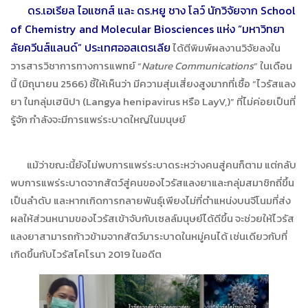
ดร.เอเรียล ไอแซกส์ และ ดร.หยู ชาง โลว์ นักวิจัยจาก
School
of Chemistry and Molecular Biosciences แห่ง “มหาวิทยา
ลัยควีนส์แลนด์” ประเทศออสเตรเลีย
ได้ตีพิมพ์ผลงานวิจัยลงใน
วารสารวิชาการทางการแพทย์ “
Nature Communications
” ในเดือน
นี้ (มิถุนายน 2566) ชี้ให้เห็นว่า มีความสุ่มเสี่ยงสูงมากที่เชื้อ “ไวรัสแลง
ยา ในกลุ่มเฮนิปา (Langya henipavirus หรือ LayV,)” ที่ไม่ค่อยเป็นที่
รู้จัก กำลังจะมีการแพร่ระบาดใหญ่ในมนุษย์
แม้ว่าขณะนี้ยังไม่พบการแพร่ระบาดระหว่างคนสู่คนก็ตาม แต่กลับ
พบการแพร่ระบาดจากสัตว์สู่คนของไวรัสแลงยาและกลุ่มสมาชิกถี่ขึ้น
เป็นลำดับ และหากเกิดการกลายพันธุ์เพียงไม่กี่ตำแหน่งบนจีโนมที่ส่ง
ผลให้ส่วนหนามของไวรัสเข้าจับกับเซลล์มนุษย์ได้ดีขึ้น จะช่วยให้ไวรัส
แลงยาสามารถก้าวข้ามจากสัตว์มาระบาดในหมู่คนได้ เช่นเดียวกับที่
เกิดขึ้นกับไวรัสโคโรนา 2019 ในอดีต