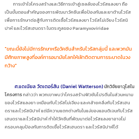
การเข้าใจโครงสร้างและวิธีการเข้าสู่เซลล์ของไวรัสแลงยา ถือ
เป็นขั้นตอนสำคัญของการพัฒนาวัคซีนเพื่อป้องกันและยาต้านไวรัส
เพื่อการรักษาต่อสู้กับการติดเชื้อไวรัสแลงยา ไวรัสโม่เจียง ไวรัสนิ
ปาห์ และไวรัสเฮนดรา ในตระกูลของ Paramyxoviridae
"ขณะนี้ยังไม่มีการรักษาหรือวัคซีนสำหรับไวรัสกลุ่มนี้ และพวกมัน
มีศักยภาพสูงที่องค์การอนามัยโลกให้เฝ้าติดตามการระบาดในวง
กว้าง"
ศ.แดเนียล วัตเตอร์สัน (Daniel Watterson)
นักวิจัยอาวุโสใน
โครงการ
กล่าวว่า พวกเขาพบว่าโครงสร้างฟิวชันโปรตีนในส่วนหนาม
ของไวรัสแลงยา เหมือนกับไวรัสโม่เจียง และคล้ายคลึงกับไวรัสเฮน
ดราและไวรัสนิปาห์ แต่มีความแตกต่างกันในแง่ของแอนติเจนกับไวรัส
เฮนดราและไวรัสนิปาห์ ทำให้วัคซีนที่พัฒนาต่อไวรัสแลงยาอาจไม่
ครอบคลุมป้องกันการติดเชื้อไวรัสเฮนดรา และไวรัสนิปาห์ได้