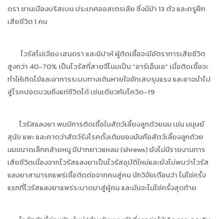
ดรา ชานเมืองบริสเบน ประเทศออสเตรเลีย ซึ่งมีม้า 13 ตัว และครูฝึก
เสียชีวิต 1 คน
ไวรัสโม่เจียง เฮนดรา และนิปาห์ ผู้ติดเชื้อจะมีอัตราการเสียชีวิต
สูงกว่า 40-70% เป็นไวรัสที่สายจีโนมเป็น “อาร์เอ็นเอ” เมื่อติดเชื้อจะ
ทำให้เกิดไข้และอาการระบบทางเดินหายใจอักเสบรุนแรง และอาจนำไป
สู่โรคปอดบวมถึงแก่ชีวิตได้ เช่นเดียวกับโควิด-19
ไวรัสแลงยา พบมีการติดเชื้อในสัตว์เลี้ยงลูกด้วยนม เช่น มนุษย์
สุนัข แพะ และคาดว่าสัตว์รังโรคดั้งเดิมของมันคือสัตว์เลี้ยงลูกด้วย
นมขนาดเล็กคล้ายหนู มีปากยาวแหลม (shrews) ยังไม่มีรายงานการ
เสียชีวิตเนื่องจากไวรัสแลงยาเป็นไวรัสอุบัติใหม่และยังไม่พบว่าไวรัส
แลงยาสามารถแพร่เชื้อติดต่อจากคนสู่คน นักวิจัยเตือนว่า ไม่ใช่ครั้ง
แรกที่ไวรัสแลงยาแพร่ระบาดมาสู่ผู้คน และมันจะไม่ใช่ครั้งสุดท้าย