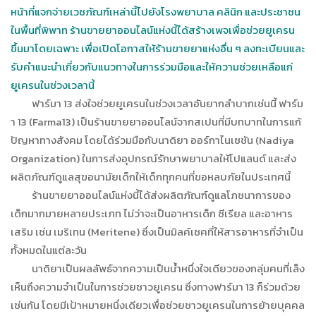
หน้าที่แจกจ่ายเวชภัณฑ์เหล่านี้ไปยังโรงพยาบาล คลินิก และประชาชน
ในพื้นที่พิพาท ร้านขายยาออนไลน์แห่งนี้ได้สร้างเพจเพื่อช่วยยูเครน
ขึ้นมาโดยเฉพาะ เพื่อเปิดโอกาสให้ร้านขายยาแห่งอื่น ๆ ลงทะเบียนและ
รับคำแนะนำเกี่ยวกับแนวทางในการร่วมมือและให้ความช่วยเหลือแก่
ยูเครนในช่วงเวลานี้
ฟาร์มา 13 ส่งใจช่วยยูเครนในช่วงเวลาอันยากลำบากเช่นนี้ ฟาร์ม
า 13 (Farma13) เป็นร้านขายยาออนไลน์จากสเปนที่มีบทบาทในการแก้
ปัญหาทางสังคม โดยได้ร่วมมือกับนาดิยา ออร์กาไนเซชัน (Nadiya
Organization) ในการส่งอุปกรณ์รักษาพยาบาลให้โปแลนด์ และส่ง
ผลิตภัณฑ์ดูแลสุขอนามัยเด็กให้เด็กทุกคนที่ขอหลบภัยในประเทศนี้
ร้านขายยาออนไลน์แห่งนี้ได้ส่งผลิตภัณฑ์ดูแลโภชนาการของ
เด็กมากมายหลายประเภท ไม่ว่าจะเป็นอาหารเด็ก ซีเรียล และอาหาร
เสริม เช่น เมริเทน (Meritene) ซึ่งเป็นมิลค์เชคที่ให้สารอาหารที่จำเป็น
ทั้งหมดในแต่ละวัน
นาดิยาเป็นผลลัพธ์จากความเป็นน้ำหนึ่งใจเดียวของกลุ่มคนที่เล็ง
เห็นถึงความจำเป็นในการช่วยชาวยูเครน ซึ่งทางฟาร์มา 13 ก็ร่วมด้วย
เช่นกัน โดยมีเป้าหมายหนึ่งเดียวเพื่อช่วยชาวยูเครนในการย้ายบุคคล