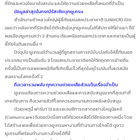
ที่รักและห่วงใยมายังสเปน และให้ความช่วยเหลือทั้งหมดที่จำเป็น
ข้อมูลล่าสุดในกรณีรัสเซียบุกยูเครน
สำนักงานข้าหลวงใหญ่ผู้ลี้ภัยแห่งสหประชาชาติ (UNHCR) เปิด
เผยว่า หลังจากที่รัสเซียได้ตัดสินใจบุกยูเครนไม่กี่สัปดาห์ที่ผ่านมา ก็มี
พลเมืองยูเครนกว่า 3 ล้านคน ต้องหนีออกนอกประเทศ และกลายเป็นผู้
ลี้ภัยในดินแดนอื่น ๆ
ปัจจุบัน ยูเครนมีจำนวนผู้ที่ถูกสถานการณ์บีบบังคับให้ลี้ภัยนอก
ประเทศมากเป็นอันดับ 3 โดยสหประชาชาติยกให้วิกฤตการย้ายถิ่น
ครั้งนี้เป็นการอพยพหนีภัยที่เกิดขึ้นเร็วที่สุดในยุโรปนับตั้งแต่สมัย
สงครามโลกครั้งที่ 2
ถึงเวลารวมพลัง ทุกความช่วยเหลือล้วนเป็นเรื่องจำเป็น
ยูเครนต้องการความช่วยเหลือและการสนับสนุนมากที่สุดเท่าที่
เคยต้องการ ถึงเวลาแล้วที่โลกควรออกมาแสดงพลังสนับสนุน
ด้วยเหตุนี้ ฟาร์มา 13 และเอเจนซีการตลาดอย่างโคมูนิแคร์
(Comunicare) จึงขอเปิดโอกาสให้ช่วยเหลือได้อีกช่องทางหนึ่ง โดย
ได้สร้างเพจเพื่อช่วยชาวยูเครนหางานที่ทำงานทางไกลได้ ดูชาว
ยูเครนที่พร้อมทำงานทางไกลได้ที่นี่