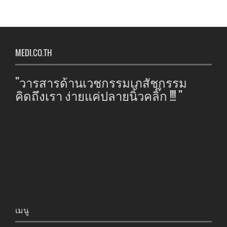
MEDI.CO.TH
"วารสารด้านเวชกรรมเภสัชกรรม
คิดถึงเรา ง่ายแค่ปลายนิ้วคลิ๊ก !!! "
เมนู