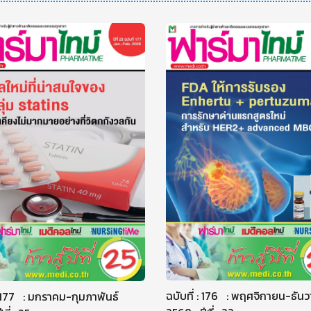
ฉบับที่ : 176 : พฤศจิกายน-ธัน
 : 177 : มกราคม-กุมภาพันธ์