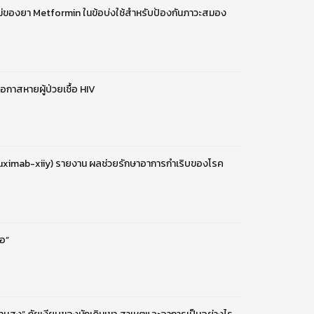
่ของยา Metformin ในข้อบ่งใช้สำหรับป้องกันภาวะสมอง
อกาสหายผู้ป่วยเชื้อ HIV
tuximab-xiiy) รายงาน ผลช่วยรักษาอาการกำเริบของโรค
้อ”