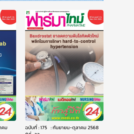
วาคม
ฉบับที่ : 175 : กันยายน-ตุลาคม 2568