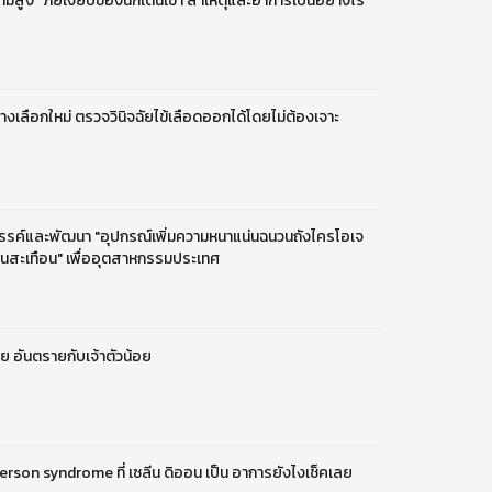
ความสูง” ภัยเงียบของนักเดินเขา สาเหตุและอาการเป็นอย่างไร
งเลือกใหม่ ตรวจวินิจฉัยไข้เลือดออกได้โดยไม่ต้องเจาะ
รรค์และพัฒนา "อุปกรณ์เพิ่มความหนาแน่นฉนวนถังไครโอเจ
สั่นสะเทือน" เพื่ออุตสาหกรรมประเทศ
าย อันตรายกับเจ้าตัวน้อย
 person syndrome ที่ เซลีน ดิออน เป็น อาการยังไงเช็คเลย