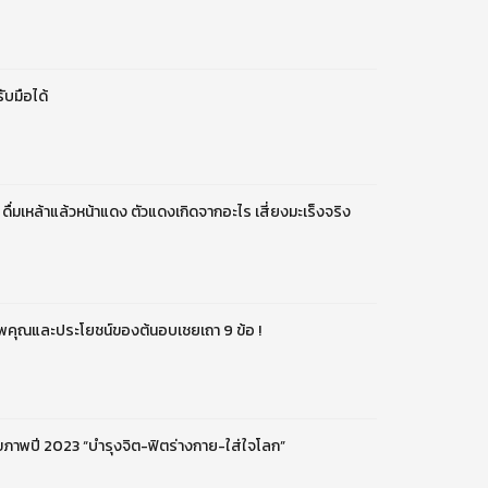
รับมือได้
ื่มเหล้าแล้วหน้าแดง ตัวแดงเกิดจากอะไร เสี่ยงมะเร็งจริง
คุณและประโยชน์ของต้นอบเชยเถา 9 ข้อ !
ุขภาพปี 2023 “บำรุงจิต-ฟิตร่างกาย-ใส่ใจโลก”