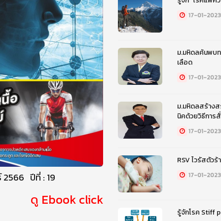
รู้จัก “โรคแพ้
17-01-2023
ม.มหิดลค้นพบทา
เลือด
17-01-2023
ม.มหิดลสร้างส
นิคด้วยวิธีการ
17-01-2023
RSV ไวรัสตัวร้
 2566 ปีที่ : 19
17-01-2023
ดู Ebook click
รู้จักโรค Stiff