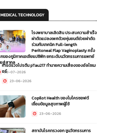
MEDICAL TECHNOLOGY
โรงพยาบาลเลิดสิน ประสบความสำเร็จ
ผ่าตัดแปลงเพศด้วยหุ่นยนต์ช่วยผ่าตัด
ร่วมกับเทคนิค Full-length
Peritoneal Flap Vaginoplasty ครั้ง
กของภูมิภาคเอเชียแปซิฟิก ยกระดับนวัตกรรมการแพทย์
ยสู่สากล
การตรวจโปรตีน pTau217 ทำนายความเสี่ยงของอัลไซเม
อร์
08-07-2026
23-06-2026
Copilot Health ของไมโครซอฟต์
เชื่อมข้อมูลสุขภาพผู้ใช้
23-06-2026
สถาบันโรคทรวงอก ชูนวัตกรรมการ