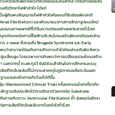
หัวใจเต้นผิดจังหวะที่ซับซ้อนในระดับสากล ได้รับการยอมรับ
นสรีรวิทยาไฟฟ้าหัวใจ ได้แก่
ป็นผู้ค้นพบสัญญาณไฟฟ้าหัวใจห้องบนที่ซับซ้อนผิดปกติ
 (Atrial Fibrillation) และพัฒนาแนวทางการรักษารูปแบบใหม่
ัญของวงการแพทย์ที่ได้รับความนิยมอย่างแพร่หลายทั่วโลก
ู้บุกเบิกเทคนิคการจี้ไฟฟ้าบริเวณโครงสร้างผิดปกติของกล้าม
อาการ J-wave ซึ่งรวมถึง Brugada Syndrome และ Early
่พบว่าสามารถป้องกันการเกิดภาวะหัวใจห้องล่างเต้นผิดจังหวะ
วยกลุ่มเสี่ยงสูง โดยเฉพาะการค้นพบว่าการเปลี่ยนแปลงโครงสร้าง
ฟ้า นอกจากนี้ ศ.นพ.กุลวี ยังมีส่วนสำคัญในการศึกษาและระบุ
ชีวิตฉับพลันที่ไม่ทราบสาเหตุในภูมิภาคเอเชียตะวันออก
ื้นฐานของกลไกการเกิดโรคได้ดีขึ้น
สุ่ม (Randomized Clinical Trial) ครั้งแรกของโลกเกี่ยวกับ
้หลักฐานเชิงประจักษ์ว่าการรักษาด้วยเทคนิค Substrate
นการเกิดภาวะ Ventricular Fibrillation ซ้ำ ส่งผลต่ออัตรา
ต่อการเสียชีวิตฉับพลันจากโรคหัวใจทั่วโลก