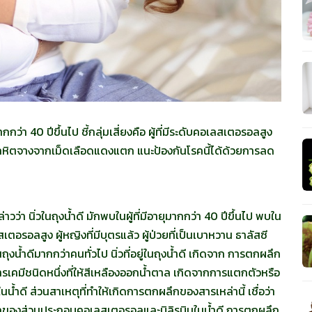
กว่า 40 ปีขึ้นไป ชี้กลุ่มเสี่ยงคือ ผู้ที่มีระดับคอเลสเตอรอลสูง
มีย โลหิตจางจากเม็ดเลือดแดงแตก แนะป้องกันโรคนี้ได้ด้วยการลด
า นิ่วในถุงน้ำดี มักพบในผู้ที่มีอายุมากกว่า 40 ปีขึ้นไป พบใน
เตอรอลสูง ผู้หญิงที่มีบุตรแล้ว ผู้ป่วยที่เป็นเบาหวาน ธาลัสซี
งน้ำดีมากกว่าคนทั่วไป นิ่วที่อยู่ในถุงน้ำดี เกิดจาก การตกผลึก
รเคมีชนิดหนึ่งที่ให้สีเหลืองออกน้ำตาล เกิดจากการแตกตัวหรือ
้ำดี ส่วนสาเหตุที่ทำให้เกิดการตกผลึกของสารเหล่านี้ เชื่อว่า
ุลของส่วนประกอบคอเลสเตอรอลและบิลิรูบินในน้ำดี การตกผลึก