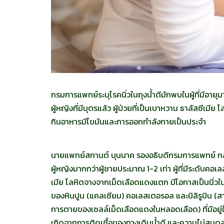
กรมการแพทย์ระบุโรคนิ่วในถุงน้ำดีมักพบในผู้ที่มีอายุมาก
ผู้หญิงที่มีบุตรแล้ว ผู้ป่วยที่เป็นเบาหวาน ธาลัสซีเ
กินอาหารมีไขมันและการออกกำลังกายเป็นประจำ
นายแพทย์สกานต์ บุนนาค รองอธิบดีกรมการแพทย์ กล่าวว่
ผู้หญิงมากกว่าผู้ชายประมาณ 1-2 เท่า ผู้ที่มีระดับคอเลส
เมีย โลหิตจางจากเม็ดเลือดแดงแตก มีโอกาสเป็นนิ่วในถุ
ของหินปูน (แคลเซียม) คอเลสเตอรอล และบิลิรูบิน (สา
การตายของเซลล์เม็ดเลือดแดงในหลอดเลือด) ที่มีอยู่ในน
เกิดจากการติดเชื้อของทางเดินน้ำดี และความไม่สมด