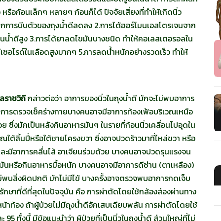
หรือก้อนเล็กๆ หลายๆ ก้อนก็ได้ ปัจจัยเสี่ยงที่ทำให้เกิดนิ่ว
องจากการบีบตัวของถุงน้ำดีลดลง 2.การได้ฮอร์โมนเอสโตรเจนจาก
ในน้ำดีสูง 3.การได้ยาลดไขมันบางชนิด ทำให้คอเลสเตอรอลใน
กลีเซอไรด์ในเลือดสูงมากๆ 5.การลดน้ำหนักอย่างรวดเร็ว ทำให้
ลราชวิถี
กล่าวต่อว่า อาการของนิ่วในถุงน้ำดี มักจะไม่พบอาการ
การตรวจเช็คร่างกายบางคนอาจมีอาการท้องเฟ้อบริเวณเหนือ
ย ซึ่งมักเป็นหลังกินอาหารมันๆ ในรายที่ก้อนนิ่วเคลื่อนไปอุดใน
ใต้ลิ้นปี่หรือใต้ชายโครงขวา ซึ่งอาจปวดร้าวมาที่ไหล่ขวา หรือ
และมีอาการคลื่นไส้ อาเจียนร่วมด้วย บางคนอาจปวดรุนแรงจน
มันหรือกินอาหารมื้อหนัก บางคนอาจมีอาการดีซ่าน (ตาเหลือง)
พบสิ่งผิดปกติ มักไม่มีไข้ บางครั้งอาจตรวจพบอาการกดเจ็บ
กษาที่ดีที่สุดในปัจจุบัน คือ การผ่าตัดโดยใช้กล้องส่องผ่านทาง
น้าท้อง ถ้าผู้ป่วยไม่มีถุงน้ำดีอักเสบเฉียบพลัน การผ่าตัดโดยใช้
ั้งนี้ มีข้อแนะนำว่า ผู้ป่วยที่เป็นนิ่วในถุงน้ำดี ส่วนใหญ่ที่ไม่