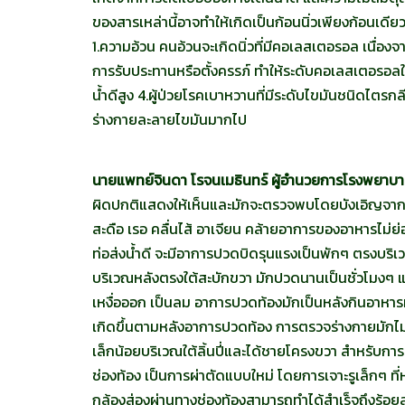
ของสารเหล่านี้อาจทำให้เกิดเป็นก้อนนิ่วเพียงก้อนเดียว 
1.ความอ้วน คนอ้วนจะเกิดนิ่วที่มีคอเลสเตอรอล เนื่
การรับประทานหรือตั้งครรภ์ ทำให้ระดับคอเลสเตอรอล
น้ำดีสูง 4.ผู้ป่วยโรคเบาหวานที่มีระดับไขมันชนิดไตร
ร่างกายละลายไขมันมากไป
นายแพทย์จินดา โรจนเมธินทร์ ผู้อำนวยการโรงพยาบา
ผิดปกติแสดงให้เห็นและมักจะตรวจพบโดยบังเอิญจาก
สะดือ เรอ คลื่นไส้ อาเจียน คล้ายอาการของอาหารไม่ย่อ
ท่อส่งน้ำดี จะมีอาการปวดบิดรุนแรงเป็นพักๆ ตรงบริเวณ
บริเวณหลังตรงใต้สะบักขวา มักปวดนานเป็นชั่วโมงๆ 
เหงื่อออก เป็นลม อาการปวดท้องมักเป็นหลังกินอาหาร
เกิดขึ้นตามหลังอาการปวดท้อง การตรวจร่างกายมักไม่
เล็กน้อยบริเวณใต้ลิ้นปี่และได้ชายโครงขวา สำหรับการรั
ช่องท้อง เป็นการผ่าตัดแบบใหม่ โดยการเจาะรูเล็กๆ ที่ห
กล้องส่องผ่านทางช่องท้องสามารถทำได้สำเร็จถึงร้อยละ 95 ท