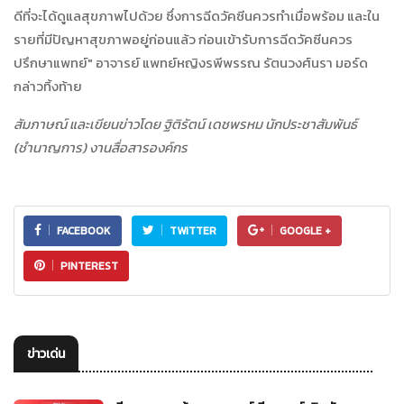
ดีที่จะได้ดูแลสุขภาพไปด้วย ซึ่งการฉีดวัคซีนควรทำเมื่อพร้อม และใน
รายที่มีปัญหาสุขภาพอยู่ก่อนแล้ว ก่อนเข้ารับการฉีดวัคซีนควร
ปรึกษาแพทย์" อาจารย์ แพทย์หญิงรพีพรรณ รัตนวงศ์นรา มอร์ด
กล่าวทิ้งท้าย
สัมภาษณ์ และเขียนข่าวโดย ฐิติรัตน์ เดชพรหม นักประชาสัมพันธ์
(ชำนาญการ) งานสื่อสารองค์กร
FACEBOOK
TWITTER
GOOGLE +
PINTEREST
ข่าวเด่น