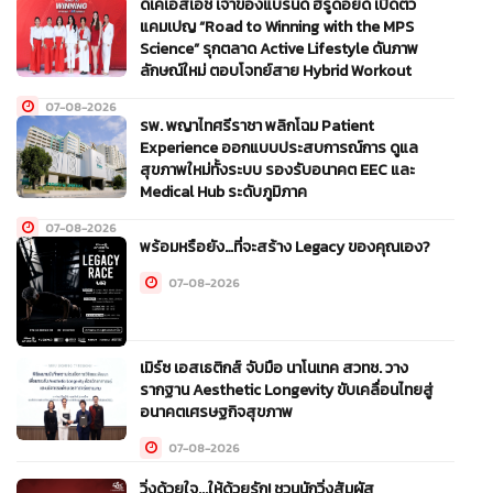
ดีเคเอสเอช เจ้าของแบรนด์ ฮีรูดอยด์ เปิดตัว
แคมเปญ “Road to Winning with the MPS
Science” รุกตลาด Active Lifestyle ดันภาพ
ลักษณ์ใหม่ ตอบโจทย์สาย Hybrid Workout
07-08-2026
รพ. พญาไทศรีราชา พลิกโฉม Patient
Experience ออกแบบประสบการณ์การ ดูแล
สุขภาพใหม่ทั้งระบบ รองรับอนาคต EEC และ
Medical Hub ระดับภูมิภาค
07-08-2026
พร้อมหรือยัง…ที่จะสร้าง Legacy ของคุณเอง?
07-08-2026
เมิร์ซ เอสเธติกส์ จับมือ นาโนเทค สวทช. วาง
รากฐาน Aesthetic Longevity ขับเคลื่อนไทยสู่
อนาคตเศรษฐกิจสุขภาพ
07-08-2026
วิ่งด้วยใจ...ให้ด้วยรัก! ชวนนักวิ่งสัมผัส