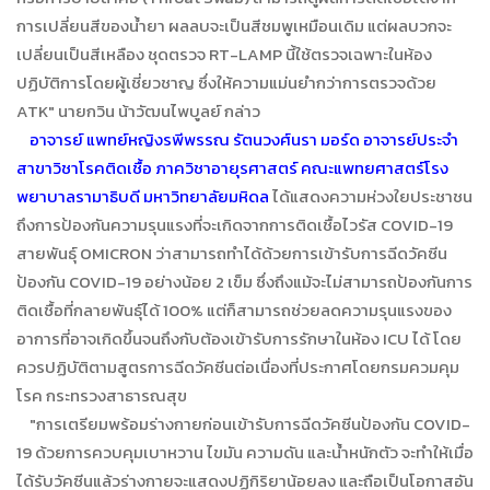
การเปลี่ยนสีของน้ำยา ผลลบจะเป็นสีชมพูเหมือนเดิม แต่ผลบวกจะ
เปลี่ยนเป็นสีเหลือง ชุดตรวจ RT-LAMP นี้ใช้ตรวจเฉพาะในห้อง
ปฏิบัติการโดยผู้เชี่ยวชาญ ซึ่งให้ความแม่นยำกว่าการตรวจด้วย
ATK" นายกวิน น้าวัฒนไพบูลย์ กล่าว
อาจารย์ แพทย์หญิงรพีพรรณ รัตนวงศ์นรา มอร์ด อาจารย์ประจำ
สาขาวิชาโรคติดเชื้อ ภาควิชาอายุรศาสตร์ คณะแพทยศาสตร์โรง
พยาบาลรามาธิบดี มหาวิทยาลัยมหิดล
ได้แสดงความห่วงใยประชาชน
ถึงการป้องกันความรุนแรงที่จะเกิดจากการติดเชื้อไวรัส COVID-19
สายพันธุ์ OMICRON ว่าสามารถทำได้ด้วยการเข้ารับการฉีดวัคซีน
ป้องกัน COVID-19 อย่างน้อย 2 เข็ม ซึ่งถึงแม้จะไม่สามารถป้องกันการ
ติดเชื้อที่กลายพันธุ์ได้ 100% แต่ก็สามารถช่วยลดความรุนแรงของ
อาการที่อาจเกิดขึ้นจนถึงกับต้องเข้ารับการรักษาในห้อง ICU ได้ โดย
ควรปฏิบัติตามสูตรการฉีดวัคซีนต่อเนื่องที่ประกาศโดยกรมควมคุม
โรค กระทรวงสาธารณสุข
"การเตรียมพร้อมร่างกายก่อนเข้ารับการฉีดวัคซีนป้องกัน COVID-
19 ด้วยการควบคุมเบาหวาน ไขมัน ความดัน และน้ำหนักตัว จะทำให้เมื่อ
ได้รับวัคซีนแล้วร่างกายจะแสดงปฏิกิริยาน้อยลง และถือเป็นโอกาสอัน