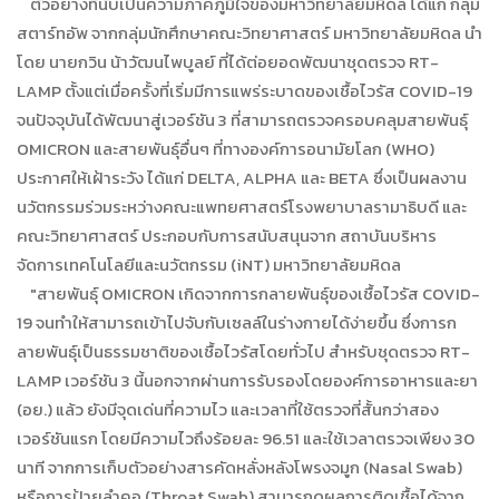
ตัวอย่างที่นับเป็นความภาคภูมิใจของมหาวิทยาลัยมหิดล ได้แก่ กลุ่ม
สตาร์ทอัพ จากกลุ่มนักศึกษาคณะวิทยาศาสตร์ มหาวิทยาลัยมหิดล นำ
โดย นายกวิน น้าวัฒนไพบูลย์ ที่ได้ต่อยอดพัฒนาชุดตรวจ RT-
LAMP ตั้งแต่เมื่อครั้งที่เริ่มมีการแพร่ระบาดของเชื้อไวรัส COVID-19
จนปัจจุบันได้พัฒนาสู่เวอร์ชัน 3 ที่สามารถตรวจครอบคลุมสายพันธุ์
OMICRON และสายพันธุ์อื่นๆ ที่ทางองค์การอนามัยโลก (WHO)
ประกาศให้เฝ้าระวัง ได้แก่ DELTA, ALPHA และ BETA ซึ่งเป็นผลงาน
นวัตกรรมร่วมระหว่างคณะแพทยศาสตร์โรงพยาบาลรามาธิบดี และ
คณะวิทยาศาสตร์ ประกอบกับการสนับสนุนจาก สถาบันบริหาร
จัดการเทคโนโลยีและนวัตกรรม (iNT) มหาวิทยาลัยมหิดล
"สายพันธุ์ OMICRON เกิดจากการกลายพันธุ์ของเชื้อไวรัส COVID-
19 จนทำให้สามารถเข้าไปจับกับเซลล์ในร่างกายได้ง่ายขึ้น ซึ่งการก
ลายพันธุ์เป็นธรรมชาติของเชื้อไวรัสโดยทั่วไป สำหรับชุดตรวจ RT-
LAMP เวอร์ชัน 3 นี้นอกจากผ่านการรับรองโดยองค์การอาหารและยา
(อย.) แล้ว ยังมีจุดเด่นที่ความไว และเวลาที่ใช้ตรวจที่สั้นกว่าสอง
เวอร์ชันแรก โดยมีความไวถึงร้อยละ 96.51 และใช้เวลาตรวจเพียง 30
นาที จากการเก็บตัวอย่างสารคัดหลั่งหลังโพรงจมูก (Nasal Swab)
หรือการป้ายลำคอ (Throat Swab) สามารถดูผลการติดเชื้อได้จาก