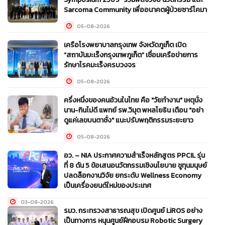
Sarcoma Community เพื่ออนาคตผู้ป่วยซาร์โคมา
05-08-2026
เครือโรงพยาบาลกรุงเทพ จังหวัดภูเก็ต เปิด
“สถาบันมะเร็งกรุงเทพภูเก็ต” เชื่อมเครือข่ายการ
รักษาโรคมะเร็งครบวงจร
05-08-2026
ครึ่งหนึ่งของคนอ้วนในไทย คือ "วัยทำงาน" เหตุนั่ง
นาน-กินไม่ดี แพทย์ รพ.วิมุต พหลโยธิน เตือน "อย่า
ดูแค่เลขบนตาชั่ง" แนะปรับพฤติกรรมระยะยาว
05-08-2026
อว. – NIA ประกาศความสำเร็จหลักสูตร PPCIL รุ่น
ที่ 8 ดัน 5 ข้อเสนอนวัตกรรมเชิงนโยบาย ชูทุนมนุษย์
ปลดล็อกงานวิจัย ยกระดับ Wellness Economy
เป็นเครื่องยนต์ใหม่ของประเทศ
03-08-2026
รมว. กระทรวงสาธารณสุข เปิดศูนย์ LiROS อย่าง
เป็นทางการ หนุนศูนย์ฝึกอบรม Robotic Surgery