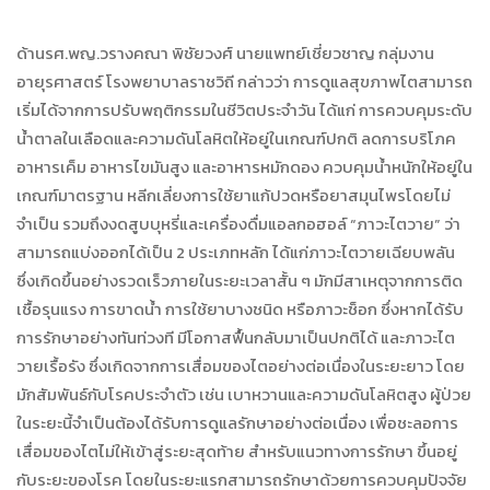
ด้านรศ.พญ.วรางคณา พิชัยวงศ์ นายแพทย์เชี่ยวชาญ กลุ่มงาน
อายุรศาสตร์ โรงพยาบาลราชวิถี กล่าวว่า การดูแลสุขภาพไตสามารถ
เริ่มได้จากการปรับพฤติกรรมในชีวิตประจำวัน ได้แก่ การควบคุมระดับ
น้ำตาลในเลือดและความดันโลหิตให้อยู่ในเกณฑ์ปกติ ลดการบริโภค
อาหารเค็ม อาหารไขมันสูง และอาหารหมักดอง ควบคุมน้ำหนักให้อยู่ใน
เกณฑ์มาตรฐาน หลีกเลี่ยงการใช้ยาแก้ปวดหรือยาสมุนไพรโดยไม่
จำเป็น รวมถึงงดสูบบุหรี่และเครื่องดื่มแอลกอฮอล์ “ภาวะไตวาย” ว่า
สามารถแบ่งออกได้เป็น 2 ประเภทหลัก ได้แก่ภาวะไตวายเฉียบพลัน
ซึ่งเกิดขึ้นอย่างรวดเร็วภายในระยะเวลาสั้น ๆ มักมีสาเหตุจากการติด
เชื้อรุนแรง การขาดน้ำ การใช้ยาบางชนิด หรือภาวะช็อก ซึ่งหากได้รับ
การรักษาอย่างทันท่วงที มีโอกาสฟื้นกลับมาเป็นปกติได้ และภาวะไต
วายเรื้อรัง ซึ่งเกิดจากการเสื่อมของไตอย่างต่อเนื่องในระยะยาว โดย
มักสัมพันธ์กับโรคประจำตัว เช่น เบาหวานและความดันโลหิตสูง ผู้ป่วย
ในระยะนี้จำเป็นต้องได้รับการดูแลรักษาอย่างต่อเนื่อง เพื่อชะลอการ
เสื่อมของไตไม่ให้เข้าสู่ระยะสุดท้าย สำหรับแนวทางการรักษา ขึ้นอยู่
กับระยะของโรค โดยในระยะแรกสามารถรักษาด้วยการควบคุมปัจจัย