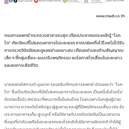
www.medi.co.th
กรมการแพทย์ กระทรวงสาธารณสุข เตือนประชาชนตระหนักรู้ “โรค
ไต” ภัยเงียบที่ไม่แสดงอาการในระยะแรก หากปล่อยทิ้งไว้โดยไม่ได้รับ
การตรวจวินิจฉัยและดูแลอย่างเหมาะสม เตือนอย่ามองข้ามสัญญาณ
เล็ก ๆ ชี้กลุ่มเสี่ยง–แนะปรับพฤติกรรม ลดโอกาสไตเสื่อมในระยะยาว
และลดการเสียชีวิต
นายแพทย์สกานต์ บุนนาค รองอธิบดีกรมการแพทย์ เปิดเผยว่า “โรค
ไต” ซึ่งเป็นภัยเงียบที่มักไม่แสดงอาการในระยะแรก เป็นหนึ่งในโรคไม่
ติดต่อเรื้อรัง (NCDs) ที่พบมากขึ้นในคนไทย โดยเฉพาะในกลุ่มผู้ป่วย
เบาหวาน ความดันโลหิตสูง ผู้สูงอายุ และผู้ที่มีพฤติกรรมเสี่ยง เช่น รับ
ประทานอาหารเค็ม สูบบุหรี่ หรือใช้ยาแก้ปวดติดต่อกันเป็นเวลานาน
ซึ่งจุดที่น่ากังวลคือในระยะแรกของโรคมักไม่มีอาการผิดปกติ ทำให้ผู้