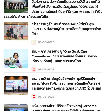
ปีแห่งการก่อตั้ง พร้อมเปิดโรงงานรังสิต ระยะที่ 2
เพื่อเพิ่มกำลังการผลิตเต็มรูปแบบ 100% ช่วยให้
ประชาชนคนไทยเข้าถึงยาที่มีคุณภาพ และราคาที่เป็น
ธรรมได้อย่างเท่าเทียมและทั่วถึง
"บำรุงราษฎร์" เผยนวัตกรรมพยุงหัวใจขั้นสูง
05-08-2026
ECPELLA ยื้อชีวิตผู้ป่วยภาวะช็อกขั้นวิกฤตจากโรค
หัวใจ
05-08-2026
สธ. – ภาคีเครือข่าย ชู “One Goal, One
Commitment” รวมพลังขับเคลื่อนนมแม่อย่าง
เดียว 6 เดือนสู่เป้าหมายประเทศไทย
05-08-2026
สธ.-ราชวิทยาลัยสูตินรีแพทย์ฯ-มูลนิธินมแม่ฯ-
สสส. “ส่งเสริมกิจกรรมทางกายในหญิงตั้งครรภ์
และหลังคลอด” มุ่งยกระดับคลินิก ANC ทั่วประเทศ
05-08-2026
ครั้งแรกของไทย! ศิริราชจัด “Siriraj Sarcoma
Symposium 2569” รวมพลังวิจัย นวัตกรรม และ