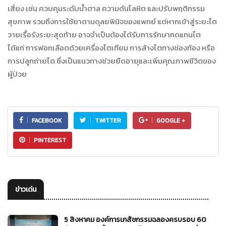
เสี่ยง เช่น ควบคุมระดับน้ำตาล ความดันโลหิต และปรับพฤติกรรม
สุขภาพ รวมถึงการใช้ยาตามดุลยพินิจของแพทย์ แต่หากเข้าสู่ระยะไต
วายเรื้อรังระยะสุดท้าย อาจจำเป็นต้องได้รับการรักษาทดแทนไต
ได้แก่ การฟอกเลือดด้วยเครื่องไตเทียม การล้างไตทางช่องท้อง หรือ
การปลูกถ่ายไต ซึ่งเป็นแนวทางช่วยยืดอายุและเพิ่มคุณภาพชีวิตของ
ผู้ป่วย
FACEBOOK
TWITTER
GOOGLE +
PINTEREST
ข่าวเด่น
5 สิงหาคม องค์การเภสัชกรรมฉลองครบรอบ 60