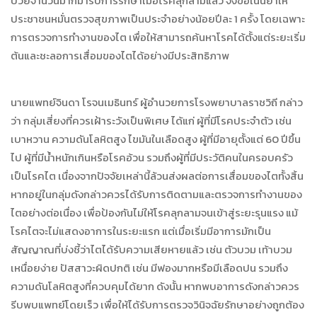
ป่วยจำนวนมากมารับการรักษาเมื่อโรคลุกลามแล้ว จึงขอเน้นย้ำให้
ประชาชนหมั่นตรวจสุขภาพเป็นประจำอย่างน้อยปีละ 1 ครั้ง โดยเฉพาะ
การตรวจการทำงานของไต เพื่อให้สามารถค้นหาโรคได้ตั้งแต่ระยะเริ่ม
ต้นและชะลอการเสื่อมของไตได้อย่างมีประสิทธิภาพ
นายแพทย์จินดา โรจนเมธินทร์ ผู้อำนวยการโรงพยาบาลราชวิถี กล่าว
ว่า กลุ่มเสี่ยงที่ควรเฝ้าระวังเป็นพิเศษ ได้แก่ ผู้ที่มีโรคประจำตัว เช่น
เบาหวาน ความดันโลหิตสูง ไขมันในเลือดสูง ผู้ที่มีอายุตั้งแต่ 60 ปีขึ้น
ไป ผู้ที่มีน้ำหนักเกินหรือโรคอ้วน รวมถึงผู้ที่มีประวัติคนในครอบครัว
เป็นโรคไต เนื่องจากปัจจัยเหล่านี้ล้วนส่งผลต่อการเสื่อมของไตทั้งสิ้น
หากอยู่ในกลุ่มดังกล่าวควรได้รับการติดตามและตรวจการทำงานของ
ไตอย่างต่อเนื่อง เพื่อป้องกันไม่ให้โรคลุกลามจนเข้าสู่ระยะรุนแรง แม้
โรคไตจะไม่แสดงอาการในระยะแรก แต่เมื่อเริ่มมีอาการมักเป็น
สัญญาณที่บ่งชี้ว่าไตได้รับความเสียหายแล้ว เช่น ตัวบวม เท้าบวม
เหนื่อยง่าย ปัสสาวะผิดปกติ เช่น มีฟองมากหรือมีเลือดปน รวมถึง
ความดันโลหิตสูงที่ควบคุมได้ยาก ดังนั้น หากพบอาการดังกล่าวควร
รีบพบแพทย์โดยเร็ว เพื่อให้ได้รับการตรวจวินิจฉัยรักษาอย่างถูกต้อง