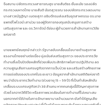
จึงสมาน ปลัดกระทรวงสาธารณสุข นายสันติธร ยิ้มละมัย รองปลัด
กระทรวงมหาดไทย นายสันติ นันตสุวรรณ รองปลัดกระทรวงแรงงาน
นางสาวณัฏฐิญา เนตยสุภา อธิบดีกรมส่งเสริมอุตสาหกรรม ดร.นาย
แพทย์ไพโรจน์ เสาน่วม รองผู้จัดการกองทุนสนับสนุนการสร้าง
เสริมสุขภาพ และ ดร.วิภารัตน์ ดีอ่อง ผู้อำนวยการสำนักงานการวิจัย
แห่งชาติ
นายแพทย์สมฤกษ์ กล่าวว่า รัฐบาลขับเคลื่อนนโยบายด้านสุขภาพ
แรงงานไทยอย่างต่อเนื่อง มุ่งเน้นส่งเสริมสุขภาวะ ของประชากรวัย
ทำงานซึ่งเป็นปัจจัยหลักที่ช่วยเพิ่มประสิทธิภาพในการปฏิบัติงาน ลด
ความสูญเสียทางเศรษฐกิจจากการเจ็บป่วย และเสริมสร้างศักยภาพ
การแข่งขันของประเทศในระยะยาว ข้อมูลจากสำนักงานสถิติแห่งชาติ
พบว่ามีประชากรวัยทำงาน (ช่วงอายุ 15 – 59 ปี) ที่เป็นกำลังหลักขับ
เคลื่อนระบบเศรษฐกิจกว่า 38 ล้านคน หากคนกลุ่มนี้มีปัญหาสุขภาพ
ด้วยโรคจากวิถีชีวิต หรือสภาพแวดล้อมในการทำงานที่ไม่เหมาะสม
นอกจากค่าใช้จ่ายในการรักษาพยาบาลจำนวนมาก ยังทำให้สูญเสีย
ผลิตภาพ (Productivity) ที่เป็นหัวใจของการเติบโตทางเศรษฐกิจซึ่ง