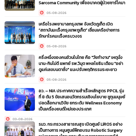
Sarcoma Community เพื่ออนาคตผู้ป่วยซาร์โคมา
05-08-2026
เครือโรงพยาบาลกรุงเทพ จังหวัดภูเก็ต เปิด
“สถาบันมะเร็งกรุงเทพภูเก็ต” เชื่อมเครือข่ายการ
รักษาโรคมะเร็งครบวงจร
05-08-2026
ครึ่งหนึ่งของคนอ้วนในไทย คือ "วัยทำงาน" เหตุนั่ง
นาน-กินไม่ดี แพทย์ รพ.วิมุต พหลโยธิน เตือน "อย่า
ดูแค่เลขบนตาชั่ง" แนะปรับพฤติกรรมระยะยาว
05-08-2026
อว. – NIA ประกาศความสำเร็จหลักสูตร PPCIL รุ่น
ที่ 8 ดัน 5 ข้อเสนอนวัตกรรมเชิงนโยบาย ชูทุนมนุษย์
ปลดล็อกงานวิจัย ยกระดับ Wellness Economy
เป็นเครื่องยนต์ใหม่ของประเทศ
03-08-2026
รมว. กระทรวงสาธารณสุข เปิดศูนย์ LiROS อย่าง
เป็นทางการ หนุนศูนย์ฝึกอบรม Robotic Surgery