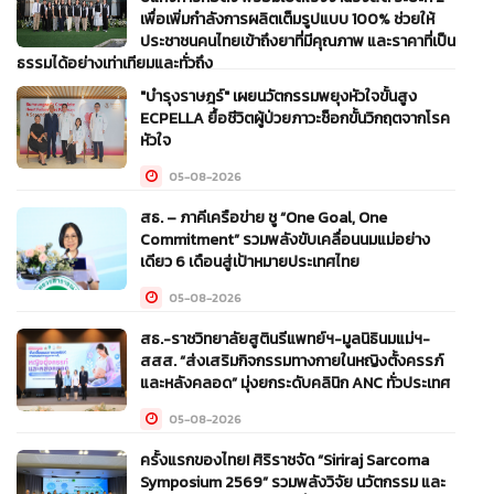
เพื่อเพิ่มกำลังการผลิตเต็มรูปแบบ 100% ช่วยให้
ประชาชนคนไทยเข้าถึงยาที่มีคุณภาพ และราคาที่เป็น
ธรรมได้อย่างเท่าเทียมและทั่วถึง
"บำรุงราษฎร์" เผยนวัตกรรมพยุงหัวใจขั้นสูง
05-08-2026
ECPELLA ยื้อชีวิตผู้ป่วยภาวะช็อกขั้นวิกฤตจากโรค
หัวใจ
05-08-2026
สธ. – ภาคีเครือข่าย ชู “One Goal, One
Commitment” รวมพลังขับเคลื่อนนมแม่อย่าง
เดียว 6 เดือนสู่เป้าหมายประเทศไทย
05-08-2026
สธ.-ราชวิทยาลัยสูตินรีแพทย์ฯ-มูลนิธินมแม่ฯ-
สสส. “ส่งเสริมกิจกรรมทางกายในหญิงตั้งครรภ์
และหลังคลอด” มุ่งยกระดับคลินิก ANC ทั่วประเทศ
05-08-2026
ครั้งแรกของไทย! ศิริราชจัด “Siriraj Sarcoma
Symposium 2569” รวมพลังวิจัย นวัตกรรม และ