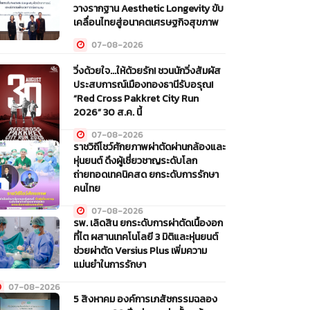
วางรากฐาน Aesthetic Longevity ขับ
เคลื่อนไทยสู่อนาคตเศรษฐกิจสุขภาพ
07-08-2026
วิ่งด้วยใจ...ให้ด้วยรัก! ชวนนักวิ่งสัมผัส
ประสบการณ์เมืองทองธานีรับอรุณ!
“Red Cross Pakkret City Run
2026” 30 ส.ค. นี้
07-08-2026
ราชวิถีโชว์ศักยภาพผ่าตัดผ่านกล้องและ
หุ่นยนต์ ดึงผู้เชี่ยวชาญระดับโลก
ถ่ายทอดเทคนิคสด ยกระดับการรักษา
คนไทย
07-08-2026
รพ. เลิดสิน ยกระดับการผ่าตัดเนื้องอก
ที่ไต ผสานเทคโนโลยี 3 มิติและหุ่นยนต์
ช่วยผ่าตัด Versius Plus เพิ่มความ
แม่นยำในการรักษา
07-08-2026
5 สิงหาคม องค์การเภสัชกรรมฉลอง