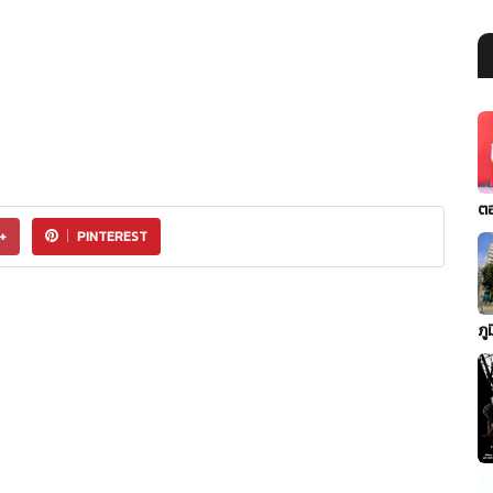
ต
+
PINTEREST
ภู