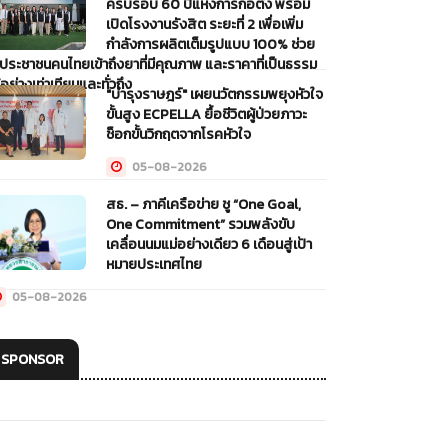
ครบรอบ 60 ปีแห่งการก่อตั้ง พร้อม
เปิดโรงงานรังสิต ระยะที่ 2 เพื่อเพิ่ม
กำลังการผลิตเต็มรูปแบบ 100% ช่วย
้ประชาชนคนไทยเข้าถึงยาที่มีคุณภาพ และราคาที่เป็นธรรม
้อย่างเท่าเทียมและทั่วถึง
"บำรุงราษฎร์" เผยนวัตกรรมพยุงหัวใจ
ขั้นสูง ECPELLA ยื้อชีวิตผู้ป่วยภาวะ
05-08-2026
ช็อกขั้นวิกฤตจากโรคหัวใจ
05-08-2026
สธ. – ภาคีเครือข่าย ชู “One Goal,
One Commitment” รวมพลังขับ
เคลื่อนนมแม่อย่างเดียว 6 เดือนสู่เป้า
หมายประเทศไทย
05-08-2026
SPONSOR