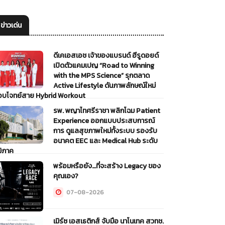
ข่าวเด่น
ดีเคเอสเอช เจ้าของแบรนด์ ฮีรูดอยด์
เปิดตัวแคมเปญ “Road to Winning
with the MPS Science” รุกตลาด
Active Lifestyle ดันภาพลักษณ์ใหม่
อบโจทย์สาย Hybrid Workout
รพ. พญาไทศรีราชา พลิกโฉม Patient
07-08-2026
Experience ออกแบบประสบการณ์
การ ดูแลสุขภาพใหม่ทั้งระบบ รองรับ
อนาคต EEC และ Medical Hub ระดับ
มิภาค
พร้อมหรือยัง…ที่จะสร้าง Legacy ของ
07-08-2026
คุณเอง?
07-08-2026
เมิร์ซ เอสเธติกส์ จับมือ นาโนเทค สวทช.