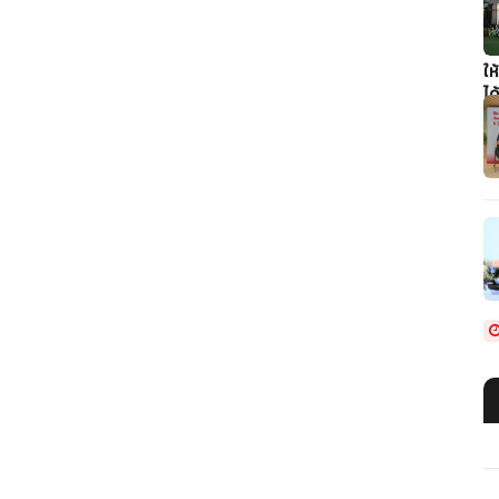
ให
ได