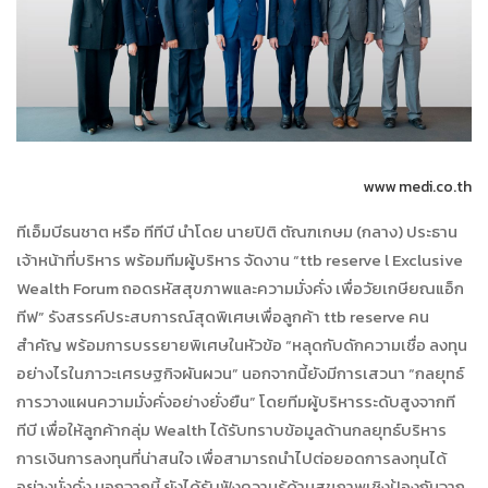
www medi.co.th
ทีเอ็มบีธนชาต หรือ ทีทีบี นำโดย นายปิติ ตัณฑเกษม (กลาง) ประธาน
เจ้าหน้าที่บริหาร พร้อมทีมผู้บริหาร จัดงาน “ttb reserve l Exclusive
Wealth Forum ถอดรหัสสุขภาพและความมั่งคั่ง เพื่อวัยเกษียณแอ็ก
ทีฟ” รังสรรค์ประสบการณ์สุดพิเศษเพื่อลูกค้า ttb reserve คน
สำคัญ พร้อมการบรรยายพิเศษในหัวข้อ “หลุดกับดักความเชื่อ ลงทุน
อย่างไรในภาวะเศรษฐกิจผันผวน” นอกจากนี้ยังมีการเสวนา “กลยุทธ์
การวางแผนความมั่งคั่งอย่างยั่งยืน” โดยทีมผู้บริหารระดับสูงจากที
ทีบี เพื่อให้ลูกค้ากลุ่ม Wealth ได้รับทราบข้อมูลด้านกลยุทธ์บริหาร
การเงินการลงทุนที่น่าสนใจ เพื่อสามารถนำไปต่อยอดการลงทุนได้
อย่างมั่งคั่ง นอกจากนี้ ยังได้รับฟังความรู้ด้านสุขภาพเชิงป้องกันจาก