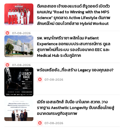
ดีเคเอสเอช เจ้าของแบรนด์ ฮีรูดอยด์ เปิดตัว
แคมเปญ “Road to Winning with the MPS
Science” รุกตลาด Active Lifestyle ดันภาพ
ลักษณ์ใหม่ ตอบโจทย์สาย Hybrid Workout
07-08-2026
รพ. พญาไทศรีราชา พลิกโฉม Patient
Experience ออกแบบประสบการณ์การ ดูแล
สุขภาพใหม่ทั้งระบบ รองรับอนาคต EEC และ
Medical Hub ระดับภูมิภาค
07-08-2026
พร้อมหรือยัง…ที่จะสร้าง Legacy ของคุณเอง?
07-08-2026
เมิร์ซ เอสเธติกส์ จับมือ นาโนเทค สวทช. วาง
รากฐาน Aesthetic Longevity ขับเคลื่อนไทยสู่
อนาคตเศรษฐกิจสุขภาพ
07-08-2026