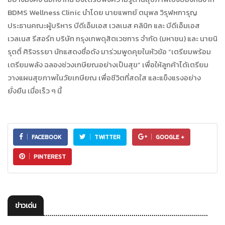
BDMS Wellness Clinic นำโดย นายแพทย์ ตนุพล วิรุฬหการุญ
ประธานคณะผู้บริหาร บีดีเอ็มเอส เวลเนส คลินิก และ บีดีเอ็มเอส
เวลเนส รีสอร์ท บริษัท กรุงเทพดุสิตเวชการ จำกัด (มหาชน) และ นายนิ
รุตติ์ ศิริจรรยา นักแสดงชื่อดัง มาร่วมพูดคุยในหัวข้อ “เตรียมพร้อม
เตรียมพลัง ฉลองช่วงเกษียณอย่างเป็นสุข” เพื่อให้ลูกค้าได้เตรียม
วางแผนสุขภาพในวัยเกษียณ เพื่อชีวิตที่สดใส และแข็งแรงอย่าง
ยั่งยืน เมื่อเร็ว ๆ นี้
FACEBOOK
TWITTER
GOOGLE +
PINTEREST
ข่าวเด่น