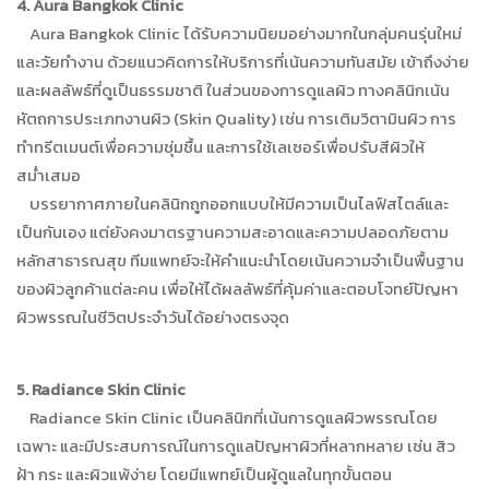
4. Aura Bangkok Clinic
Aura Bangkok Clinic ได้รับความนิยมอย่างมากในกลุ่มคนรุ่นใหม่
และวัยทำงาน ด้วยแนวคิดการให้บริการที่เน้นความทันสมัย เข้าถึงง่าย
และผลลัพธ์ที่ดูเป็นธรรมชาติ ในส่วนของการดูแลผิว ทางคลินิกเน้น
หัตถการประเภทงานผิว (Skin Quality) เช่น การเติมวิตามินผิว การ
ทำทรีตเมนต์เพื่อความชุ่มชื้น และการใช้เลเซอร์เพื่อปรับสีผิวให้
สม่ำเสมอ
บรรยากาศภายในคลินิกถูกออกแบบให้มีความเป็นไลฟ์สไตล์และ
เป็นกันเอง แต่ยังคงมาตรฐานความสะอาดและความปลอดภัยตาม
หลักสาธารณสุข ทีมแพทย์จะให้คำแนะนำโดยเน้นความจำเป็นพื้นฐาน
ของผิวลูกค้าแต่ละคน เพื่อให้ได้ผลลัพธ์ที่คุ้มค่าและตอบโจทย์ปัญหา
ผิวพรรณในชีวิตประจำวันได้อย่างตรงจุด
5. Radiance Skin Clinic
Radiance Skin Clinic เป็นคลินิกที่เน้นการดูแลผิวพรรณโดย
เฉพาะ และมีประสบการณ์ในการดูแลปัญหาผิวที่หลากหลาย เช่น สิว
ฝ้า กระ และผิวแพ้ง่าย โดยมีแพทย์เป็นผู้ดูแลในทุกขั้นตอน