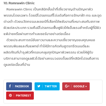
10. Romrawin Clinic
Romrawin Clinic เป็นคลินิกชั้นนำที่เชี่ยวชาญด้านปัญหาผิว
พรรณโดยเฉพาะ โดยมีโปรแกรมที่โด่งดังคือการรักษาฝ้า กระ และจุด
ด่างดำ ด้วยนวัตกรรมเลเซอร์ที่เลือกใช้พลังงานที่เหมาะสมกับสภาพ
ผิวแต่ละประเภท รวมถึงมีโปรแกรมฟื้นฟูผิวให้แข็งแรงสำหรับผู้ที่มีผิว
แพ้ง่ายหรือผ่านการทำเลเซอร์มาอย่างต่อเนื่อง
ด้วยประสบการณ์อันยาวนานและความเชี่ยวชาญของคุณหมอ
พรรณพิมลและทีมแพทย์ ทำให้มีการคิดค้นสูตรทรีตเมนต์และ
ผลิตภัณฑ์บำรุงผิวที่ครอบคลุมทุกปัญหาผิวพรรณ ช่วยให้ผู้รับ
บริการสามารถดูแลผิวได้อย่างครบวงจรตั้งแต่ที่คลินิกไปจนถึงการ
ดูแลต่อเนื่องที่บ้าน
FACEBOOK
TWITTER
GOOGLE +
PINTEREST