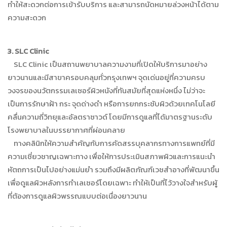
ทำให้สะดวกต่อการเข้ารับบริการ และสามารถนัดหมายล่วงหน้าได้ตาม
ความสะดวก
3. SLC Clinic
SLC Clinic เป็นสถานพยาบาลความงามที่เปิดให้บริการมาอย่าง
ยาวนานและมีสาขาครอบคลุมทั่วกรุงเทพฯ จุดเด่นอยู่ที่ความครบ
วงจรของนวัตกรรมเลเซอร์ผิวหนังที่ทันสมัยที่สุดแห่งหนึ่ง ไม่ว่าจะ
เป็นการรักษาฝ้า กระ จุดด่างดำ หรือการยกกระชับผิวด้วยเทคโนโลยี
คลื่นความถี่วิทยุและอัลตราซาวด์ โดยมีการดูแลที่ได้มาตรฐานระดับ
โรงพยาบาลในบรรยากาศที่ผ่อนคลาย
ทางคลินิกให้ความสำคัญกับการคัดสรรบุคลากรทางการแพทย์ที่มี
ความเชี่ยวชาญเฉพาะทาง เพื่อให้การประเมินสภาพผิวและการแนะนำ
หัตถการเป็นไปอย่างแม่นยำ รวมถึงมีผลิตภัณฑ์เวชสำอางที่พัฒนาขึ้น
เพื่อดูแลผิวหลังการทำเลเซอร์โดยเฉพาะ ทำให้เป็นที่ไว้วางใจสำหรับผู้
ที่ต้องการดูแลผิวพรรณแบบต่อเนื่องยาวนาน