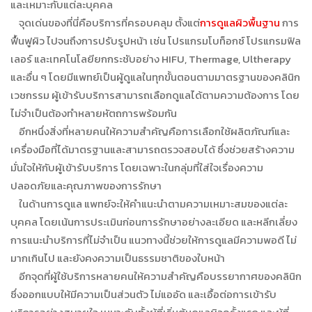
และเหมาะกับแต่ละบุคคล
จุดเด่นของที่นี่คือบริการที่ครอบคลุม ตั้งแต่
การดูแลผิวพื้นฐาน
การ
ฟื้นฟูผิว ไปจนถึงการปรับรูปหน้า เช่น โปรแกรมโบท็อกซ์ โปรแกรมฟิล
เลอร์ และเทคโนโลยียกกระชับอย่าง HIFU, Thermage, Ultherapy
และอื่น ๆ โดยมีแพทย์เป็นผู้ดูแลในทุกขั้นตอนตามมาตรฐานของคลินิก
เวชกรรม ผู้เข้ารับบริการสามารถเลือกดูแลได้ตามความต้องการ โดย
ไม่จำเป็นต้องทำหลายหัตถการพร้อมกัน
อีกหนึ่งสิ่งที่หลายคนให้ความสำคัญคือการเลือกใช้ผลิตภัณฑ์และ
เครื่องมือที่ได้มาตรฐานและสามารถตรวจสอบได้ ซึ่งช่วยสร้างความ
มั่นใจให้กับผู้เข้ารับบริการ โดยเฉพาะในกลุ่มที่ใส่ใจเรื่องความ
ปลอดภัยและคุณภาพของการรักษา
ในด้านการดูแล แพทย์จะให้คำแนะนำตามความเหมาะสมของแต่ละ
บุคคล โดยเน้นการประเมินก่อนการรักษาอย่างละเอียด และหลีกเลี่ยง
การแนะนำบริการที่ไม่จำเป็น แนวทางนี้ช่วยให้การดูแลมีความพอดี ไม่
มากเกินไป และยังคงความเป็นธรรมชาติของใบหน้า
อีกจุดที่ผู้ใช้บริการหลายคนให้ความสำคัญคือบรรยากาศของคลินิก
ซึ่งออกแบบให้มีความเป็นส่วนตัว ไม่แออัด และเอื้อต่อการเข้ารับ