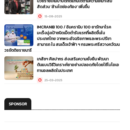
ป่วยรายใหม่บำบัดทดแทนไตตามความเหมาะสม
สัดส่วน ‘ล้างไตช่องท้อง’ เพิ่มขึ้น
15-08-2025
IMCRANIB 100 / อิมครานิบ 100 ยารักษาโรค
มะเร็งมุ่งเป้าชนิดเม็ดตำรับแรกที่ผลิตขึ้นใน
ประเทศไทย จากพระอัจฉริยภาพและพระปรีชา
สามารถ ใน สมเด็จเจ้าฟ้า ฯ กรมพระศรีสวางควัฒน
วรขัตติยราชนารี
เภสัชฯ ศิลปากร ส่งเสริมความยั่งยืน พัฒนา
07-07-2025
ต้นแบบวิธีวิเคราะห์ยาอย่างปลอดภัยโดยใช้ไบโอเอ
ทานอลผลิตในประเทศ
25-03-2025
SPONSOR