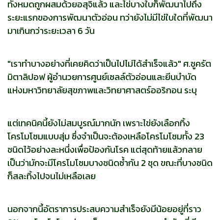
ทั้งหมดถูกผสมด้วยอสุจิแล้ว และไข่บางใบก็พัฒนาไปถึง
ระยะแรกของการพัฒนาตัวอ่อน ทว่ายังไม่มีไข่ใบใดที่พัฒนา
มาเกินกว่าระยะเวลา 6 วัน
"เราทำบางอย่างที่เคยคิดว่าเป็นไปไม่ได้สำเร็จแล้ว" ศ.ชูครัต
มิตาลิปอฟ ผู้อำนวยการศูนย์เซลล์ตัวอ่อนและยีนบำบัด
แห่งมหาวิทยาลัยสุขภาพและวิทยาศาสตร์ออริกอน ระบุ
แต่เทคนิคนี้ยังไม่สมบูรณ์มากนัก เพราะไข่ยังเลือกทิ้ง
โครโมโซมแบบสุ่ม ซึ่งจำเป็นจะต้องเหลือโครโมโซมทั้ง 23
ชนิดไว้อย่างละหนึ่งเพื่อป้องกันโรค แต่สุดท้ายแล้วกลาย
เป็นว่ามักจะมีโครโมโซมบางชนิดซ้ำกัน 2 ชุด ขณะที่บางชนิด
ก็สละทิ้งไปจนไม่เหลือเลย
นอกจากนี้อัตราการประสบความสำเร็จยังมีน้อยอยู่ที่ราว