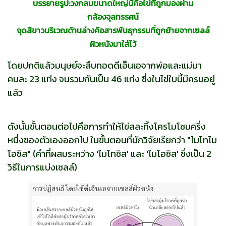
บรรยายรูป:วงกลมขนาดใหญ่นี้คือไข่ที่ถูกมองผ่าน
กล้องจุลทรรศน์
จุดสีขาวบริเวณด้านล่างคือสารพันธุกรรมที่ถูกย้ายจากเซลล์
ผิวหนังมาใส่ไว้
โดยปกติแล้วมนุษย์จะสืบทอดดีเอ็นเอจากพ่อและแม่มา
คนละ 23 แท่ง จนรวมกันเป็น 46 แท่ง ซึ่งในไข่ใบนี้มีครบอยู่
แล้ว
ดังนั้นขั้นตอนต่อไปคือการทำให้ไข่สละทิ้งโครโมโซมครึ่ง
หนึ่งของตัวเองออกไป ในขั้นตอนที่นักวิจัยเรียกว่า "ไมโทไม
โอซิส" (คำที่ผสมระหว่าง 'ไมโทซิส' และ 'ไมโอซิส' ซึ่งเป็น 2
วิธีในการแบ่งเซลล์)