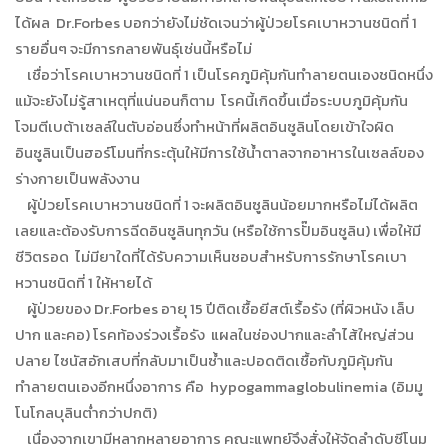
ได้ผล Dr.Forbes บอกว่ายังไม่ชัดเจนว่าผู้ป่วยโรคเบาหวานชนิดที่ 1
รายอื่นๆ จะมีการกลายพันธุ์เช่นนี้หรือไม่
เชื่อว่าโรคเบาหวานชนิดที่ 1 เป็นโรคภูมิคุ้มกันทำลายตนเองชนิดหนึ่ง
แม้จะยังไม่รู้สาเหตุที่แน่นอนก็ตาม โรคนี้เกิดขึ้นเมื่อระบบภูมิคุ้มกัน
โจมตีเบต้าเซลล์ในตับอ่อนซึ่งทำหน้าที่ผลิตอินซูลินโดยเข้าใจผิด
อินซูลินเป็นฮอร์โมนที่กระตุ้นให้มีการใช้น้ำตาลจากอาหารในเซลล์ของ
ร่างกายเป็นพลังงาน
ผู้ป่วยโรคเบาหวานชนิดที่ 1 จะผลิตอินซูลินน้อยมากหรือไม่ได้ผลิต
เลยและต้องรับการฉีดอินซูลินทุกวัน (หรือใช้การปั๊มอินซูลิน) เพื่อให้มี
ชีวิตรอด ไม่มียาใดที่ได้รับความเห็นชอบสำหรับการรักษาโรคเบา
หวานชนิดที่ 1 ให้หายได้
ผู้ป่วยของ Dr.Forbes อายุ 15 ปีติดเชื้อยีสต์เรื้อรัง (ที่ผิวหนัง เล็บ
ปาก และคอ) โรคท้องร่วงเรื้อรัง แผลในช่องปากและลำไส้ใหญ่ส่วน
ปลาย ไซนัสอักเสบที่กลับมาเป็นซ้ำและปอดติดเชื้อกับภูมิคุ้มกัน
ทำลายตนเองอีกหนึ่งอาการ คือ hypogammaglobulinemia (อิมมู
โนโกลบุลินต่ำกว่าปกติ)
เนื่องจากเขามีหลากหลายอาการ คณะแพทย์จึงสั่งให้จัดลำดับซีโนม