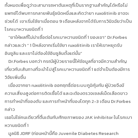
ทั้งหมดเพื่อดูว่าจะสามารถหาต้นเหตุที่เป็นรากฐานสำคัญได้หรือไม่
แพทย์ได้พบการกลายพันธุ์ชนิดหนึ่งและคิดว่ายา ruxolitinib อาจจะ
ช่วยได้ เขาเริ่มใช้ยาเมื่อตอน 9 เดือนหลังจากได้รับการวินิจฉัยว่าเป็น
โรคเบาหวานชนิดที่ 1
“ยาให้ผลที่ไม่น่าเชื่อต่อโรคเบาหวานชนิดที่ 1 ของเขา” Dr.Forbes
กล่าวและว่า “ 1 ปีหลังจากเริ่มใช้ยา ruxolitinib เราให้เขาหยุดรับ
อินซูลิน และเขาไม่ต้องใช้อินซูลินตั้งแต่นั้น”
Dr.Forbes บอกว่า กรณีผู้ป่วยรายนี้ให้ข้อมูลที่อาจมีความสำคัญ
เกี่ยวกับเส้นทางที่จะนำไปสู่โรคเบาหวานชนิดที่ 1 แต่จำเป็นต้องมีการ
วิจัยเพิ่มขึ้น
เนื่องจากยา ruxolitinib ออกฤทธิ์ต่อระบบภูมิคุ้มกัน ผู้ป่วยจึงมี
ความเสี่ยงสูงต่อการติดเชื้อได้ และจะต้องตรวจเซลล์เม็ดเลือดขาว
การทำหน้าที่ของตับ และการทำหน้าที่ของไตทุก 2-3 เดือน Dr.Forbes
กล่าว
เธอไม่ใช่คนเดียวที่ตื่นเต้นกับศักยภาพของ JAK inhibitor ในโรคเบา
หวานชนิดที่ 1
มูลนิธิ JDRF (ก่อนหน้านี้คือ Juvenile Diabetes Research