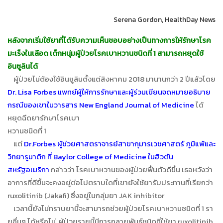
Serena Gordon, HealthDay News
หลังจากเริ่มใช้ยาที่ได้รับความเห็นชอบอย่างเป็นทางการให้รักษาโรค
มะเร็งในเลือด เด็กหนุ่มผู้ป่วยโรคเบาหวานชนิดที่ 1 สามารถหยุดใช้
อินซูลินได้
ผู้ป่วยไม่ต้องใช้อินซูลินตั้งแต่สิงหาคม 2018 มานานกว่า 2 ปีแล้วโดย
Dr. Lisa Forbes แพทย์ผู้ให้การรักษาและผู้ร่วมเขียนจดหมายอธิบาย
กรณีของเขาในวารสาร New England Journal of Medicine
ได้
หยุดฉีดยารักษาโรคเบา
หวานชนิดที่ 1
แต่
Dr.Forbes ผู้ช่วยศาสตราจารย์สาขากุมารเวชศาสตร์ ภูมิแพ้และ
วิทยารูมาติก ที่ Baylor College of Medicine ในฮิวตัน
สหรัฐอเมริกา
กล่าวว่า โรคเบาหวานของผู้ป่วยฟื้นตัวดีขึ้น เธอหวังว่า
อาการที่ดีขึ้นจะคงอยู่ต่อไปตราบใดที่เขายังใช้ยารับประทานที่เรียกว่า
ruxolitinib (Jakafi) ซึ่งอยู่ในกลุ่มยา JAK inhibitor
เวลานี้ยังไม่ทราบยานี้จะสามารถช่วยผู้ป่วยโรคเบาหวานชนิดที่ 1 รา
ยอื่นๆ ได้หรือไม่ ผู้ป่วยรายนี้มีการกลายพันธุ์ชนิดที่ใช้ยา ruxolitinib