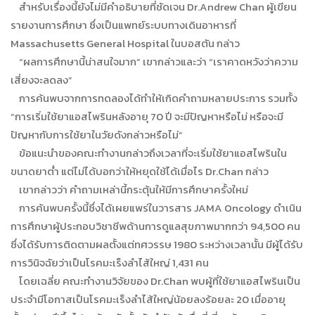
สำหรับเรื่องนี้ยังไม่มีคำอธิบายที่ชัดเจน Dr.Andrew Chan ผู้เขียน
รายงานการศึกษา ซึ่งเป็นแพทย์ระบบทางเดินอาหารที่
Massachusetts General Hospital ในบอสตัน กล่าว
“ผลการศึกษานี้น่าสนใจมาก” เขากล่าวและว่า “เราคาดหวังว่าความ
เสี่ยงจะลดลง”
การค้นพบจากการทดลองได้ทำให้เกิดคำถามหลายประการ รวมทั้ง
“การเริ่มใช้ยาแอสไพรินหลังอายุ 70 ปี จะมีปัญหาหรือไม่ หรือจะมี
ปัญหากับการใช้ยาในวัยดังกล่าวหรือไม่”
ข้อแนะนำของคณะทำงานกล่าวถึงเวลาที่จะเริ่มใช้ยาแอสไพรินใน
ขนาดยาต่ำ แต่ไม่ได้บอกว่าให้หยุดใช้ได้เมื่อไร Dr.Chan กล่าว
เขากล่าวว่า คำถามเหล่านี้กระตุ้นให้มีการศึกษาครั้งใหม่
การค้นพบครั้งนี้ซึ่งได้เผยแพร่ในวารสาร JAMA Oncology ดำเนิน
การศึกษาผู้ประกอบวิชาชีพด้านการดูแลสุขภาพมากกว่า 94,500 คน
ซึ่งได้รับการติดตามผลตั้งแต่ทศวรรษ 1980 ระหว่างเวลานั้น มีผู้ได้รับ
การวินิจฉัยว่าเป็นโรคมะเร็งลำไส้ใหญ่ 1,431 คน
โดยเฉลี่ย คณะทำงานวิจัยของ Dr.Chan พบผู้ที่ใช้ยาแอสไพรินเป็น
ประจำมีโอกาสเป็นโรคมะเร็งลำไส้ใหญ่น้อยลงร้อยละ 20 เมื่ออายุ