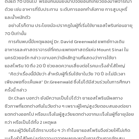
ตั้งแต่ 70 ปีขึ้นไป พร้อมกันนั้นยังนำปัจจัยอื่นที่เกี่ยวข้องมาพิจารณา
ด้วย เช่น อาหารที่รับประทาน ระดับการออกกำลังกาย การสูบบุหรี่
และน้ำหนักตัว
อย่างไรก็ตาม ประโยชน์จะปรากฏในผู้ที่เริ่มใช้ยาแอสไพรินก่อนอายุ
70 ปีเท่านั้น
การค้นพบนี้มีเหตุผลอยู่ Dr. David Greenwald แพทย์ทางเดิน
อาหารและศาสตราจารย์ที่คณะแพทยศาสตร์แห่ง Mount Sinai ใน
นครนิวยอร์ก กล่าว เขาบอกว่ามีหลักฐานที่แสดงว่าการใช้ยา
แอสไพริน 10 ถึง 20 ปี ช่วยลดความเสี่ยงต่อโรคมะเร็งลำไส้ใหญ่
“คิดว่าเรื่องนี้มีนัยว่า สำหรับผู้ที่เริ่มใช้ยาในวัย 70 ปี จะไม่มีเวลา
เพียงพอที่จะเห็นผล” Dr.Greenwald ซึ่งไม่ได้มีส่วนร่วมในการศึกษา
ครั้งนี้ กล่าว
Dr.Chan บอกว่า ยังมีความเป็นไปได้ว่า ยาแอสไพรินมีผลทาง
ชีวภาพที่แตกต่างกันในวัยต่าง ๆ เพราะผู้ใหญ่สูงวัยตอบสนองต่อยา
แตกต่างออกไป หรือมะเร็งในผู้สูงวัยแตกต่างจากมะเร็งในผู้ที่อายุน้อย
กว่า หรือเป็นได้ทั้ง 2 เหตุผล
คณะผู้วิจัยไม่ได้ทราบจริง ๆ ว่า ทำไมยาแอสไพรินจึงช่วยให้ไม่เกิด
มะเร็งลำไส้ใหญ่ แต่อาจจะมาจากผลของยาในการต้านการอักเสบ