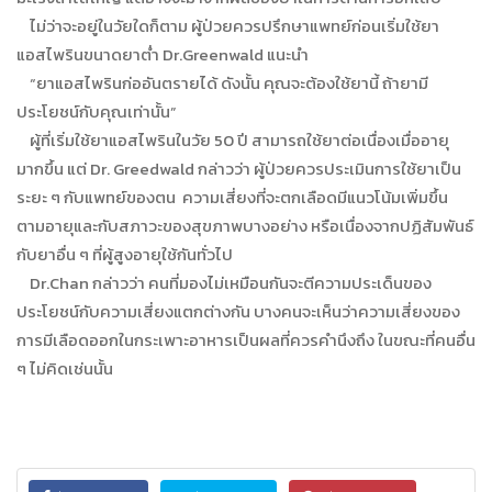
ไม่ว่าจะอยู่ในวัยใดก็ตาม ผู้ป่วยควรปรึกษาแพทย์ก่อนเริ่มใช้ยา
แอสไพรินขนาดยาต่ำ Dr.Greenwald แนะนำ
“ยาแอสไพรินก่ออันตรายได้ ดังนั้น คุณจะต้องใช้ยานี้ ถ้ายามี
ประโยชน์กับคุณเท่านั้น”
ผู้ที่เริ่มใช้ยาแอสไพรินในวัย 50 ปี สามารถใช้ยาต่อเนื่องเมื่ออายุ
มากขึ้น แต่ Dr. Greedwald กล่าวว่า ผู้ป่วยควรประเมินการใช้ยาเป็น
ระยะ ๆ กับแพทย์ของตน ความเสี่ยงที่จะตกเลือดมีแนวโน้มเพิ่มขึ้น
ตามอายุและกับสภาวะของสุขภาพบางอย่าง หรือเนื่องจากปฏิสัมพันธ์
กับยาอื่น ๆ ที่ผู้สูงอายุใช้กันทั่วไป
Dr.Chan กล่าวว่า คนที่มองไม่เหมือนกันจะตีความประเด็นของ
ประโยชน์กับความเสี่ยงแตกต่างกัน บางคนจะเห็นว่าความเสี่ยงของ
การมีเลือดออกในกระเพาะอาหารเป็นผลที่ควรคำนึงถึง ในขณะที่คนอื่น
ๆ ไม่คิดเช่นนั้น