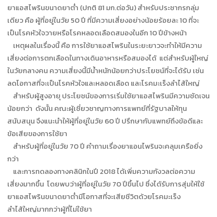
ยาแอสไพรินขนาดยาต่ำ (ปกติ 81 มก.ต่อวัน) สำหรับประชากรกลุ่ม
เดียว คือ ผู้ที่อยู่ในวัย 50 ปี ที่มีความเสี่ยงอย่างน้อยร้อยละ 10 ที่จะ
เป็นโรคหัวใจวายหรือโรคหลอดเลือดสมองในอีก 10 ปีข้างหน้า
เหตุผลในเรื่องนี้ คือ การใช้ยาแอสไพรินในระยะยาวจะทำให้มีความ
เสี่ยงต่อการตกเลือดในทางเดินอาหารหรือสมองได้ แต่สำหรับผู้ใหญ่
ในวัยกลางคน ความเสี่ยงนี้มีน้ำหนักน้อยกว่าประโยชน์ที่จะได้รับ เช่น
ลดโอกาสที่จะเป็นโรคหัวใจและหลอดเลือด และโรคมะเร็งลำไส้ใหญ่
สำหรับผู้สูงอายุ ประโยชน์ของการเริ่มใช้ยาแอสไพรินมีความชัดเจน
น้อยกว่า ดังนั้น คณะผู้เชี่ยวชาญทางการแพทย์ที่รัฐบาลให้ทุน
สนับสนุน จึงแนะนำให้ผู้ที่อยู่ในวัย 60 ปี ปรึกษากับแพทย์ถึงข้อดีและ
ข้อเสียของการใช้ยา
สำหรับผู้ที่อยู่ในวัย 70 ปี คำถามเรื่องยาแอนไพรินจะคลุมเครือยิ่ง
กว่า
และการทดลองทางคลินิกในปี 2018 ได้เพิ่มความกังวลต่อความ
เสี่ยงมากขึ้น โดยพบว่าผู้ที่อยู่ในวัย 70 ปีขึ้นไป ซึ่งได้รับการสุ่มให้ใช้
ยาแอสไพรินขนาดยาต่ำมีโอกาสที่จะเสียชีวิตด้วยโรคมะเร็ง
ลำไส้ใหญ่มากกว่าผู้ที่ไม่ใช้ยา