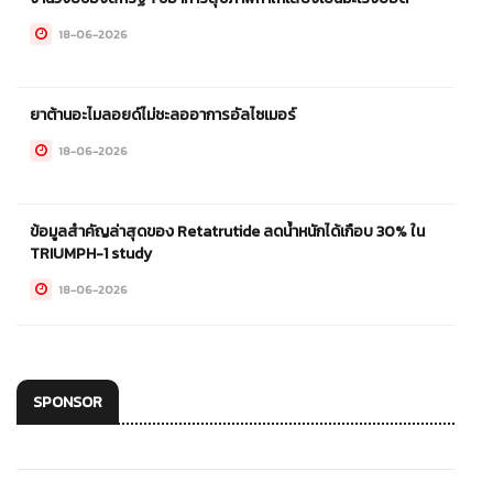
18-06-2026
ยาต้านอะไมลอยด์ไม่ชะลออาการอัลไซเมอร์
18-06-2026
ข้อมูลสำคัญล่าสุดของ Retatrutide ลดน้ำหนักได้เกือบ 30% ใน
TRIUMPH-1 study
18-06-2026
SPONSOR