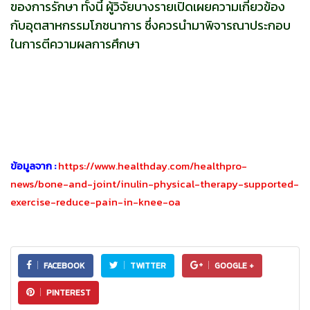
ของการรักษา ทั้งนี้ ผู้วิจัยบางรายเปิดเผยความเกี่ยวข้อง
กับอุตสาหกรรมโภชนาการ ซึ่งควรนำมาพิจารณาประกอบ
ในการตีความผลการศึกษา
ข้อมูลจาก :
https://www.healthday.com/healthpro-
news/bone-and-joint/inulin-physical-therapy-supported-
exercise-reduce-pain-in-knee-oa
FACEBOOK
TWITTER
GOOGLE +
PINTEREST