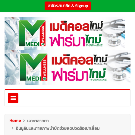
สมัครสมาชิก & Signup
Home
เจาะตลาดยา
อินนูลินและกายภาพบำบัดช่วยลดปวดข้อเข่าเสื่อม