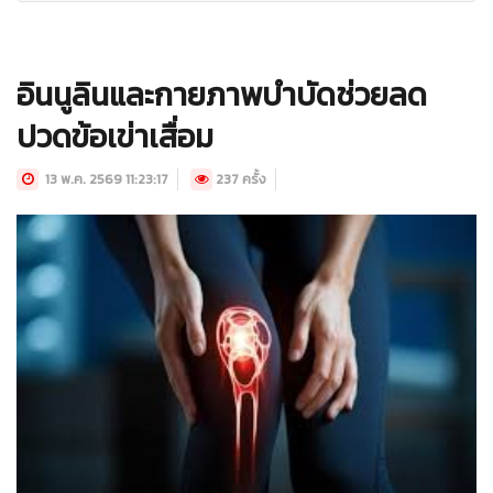
อินนูลินและกายภาพบำบัดช่วยลด
ปวดข้อเข่าเสื่อม
13 พ.ค. 2569 11:23:17
237 ครั้ง