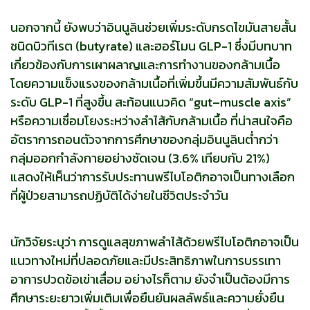
นอกจากนี้ ยังพบว่าอินนูลินช่วยเพิ่มระดับกรดไขมันสายสั้น
ชนิดบิวทีเรต (butyrate) และฮอร์โมน GLP-1 ซึ่งมีบทบาท
เกี่ยวข้องกับการเผาผลาญและการทำงานของกล้ามเนื้อ
โดยความแข็งแรงของกล้ามเนื้อที่เพิ่มขึ้นมีความสัมพันธ์กับ
ระดับ GLP-1 ที่สูงขึ้น สะท้อนแนวคิด “gut–muscle axis”
หรือความเชื่อมโยงระหว่างลำไส้กับกล้ามเนื้อ ที่น่าสนใจคือ
อัตราการถอนตัวจากการศึกษาของกลุ่มอินนูลินต่ำกว่า
กลุ่มออกกำลังกายอย่างชัดเจน (3.6% เทียบกับ 21%)
แสดงให้เห็นว่าการรับประทานพรีไบโอติกอาจเป็นทางเลือก
ที่ผู้ป่วยสามารถปฏิบัติได้ง่ายในชีวิตประจำวัน
นักวิจัยระบุว่า การดูแลสุขภาพลำไส้ด้วยพรีไบโอติกอาจเป็น
แนวทางใหม่ที่ปลอดภัยและมีประสิทธิภาพในการบรรเทา
อาการปวดข้อเข่าเสื่อม อย่างไรก็ตาม ยังจำเป็นต้องมีการ
ศึกษาระยะยาวเพิ่มเติมเพื่อยืนยันผลลัพธ์และความยั่งยืน