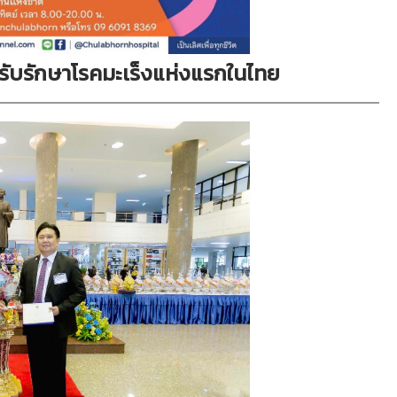
หรับรักษาโรคมะเร็งแห่งแรกในไทย