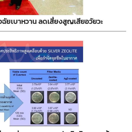
นิจฉัยเบาหวาน ลดเสี่ยงสูญเสียอวัยวะ