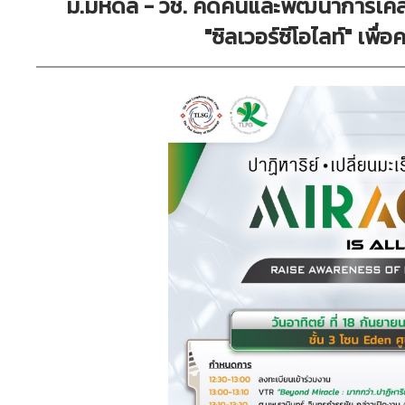
ม.มหิดล - วช. คิดค้นและพัฒนาการเค
"ซิลเวอร์ซีโอไลท์" เพื