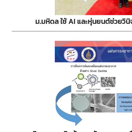
ม.มหิดล ใช้ AI และหุ่นยนต์ช่วยวิ