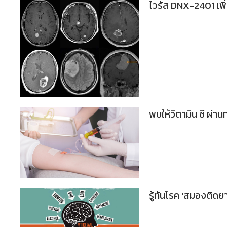
ไวรัส DNX-2401 เพิ
พบให้วิตามิน ซี ผ่า
รู้ทันโรค 'สมองติดยา