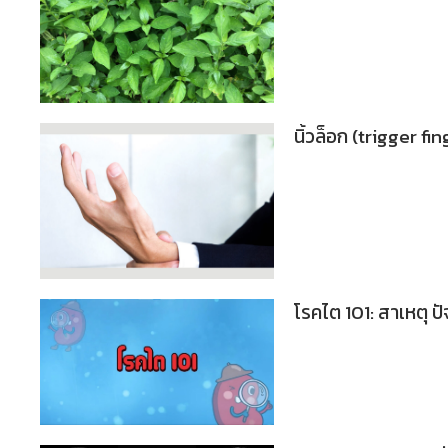
นิ้วล็อก (trigger fin
โรคไต 101: สาเหตุ ป