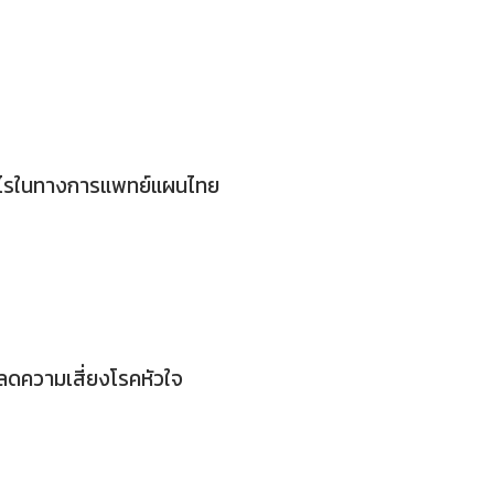
งไรในทางการแพทย์แผนไทย
ยลดความเสี่ยงโรคหัวใจ