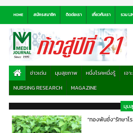
สมัครสมาชิก
ติดต่อเรา
เกี่ยวกับเรา
รวม LI
HOME
ข่าวเด่น
มุมสุขภาพ
หนึ่งโรคหนึ่งรู้
เจา
NURSING RESEARCH
MAGAZINE
มุม
“ทองพันชั่ง”รักษาโ