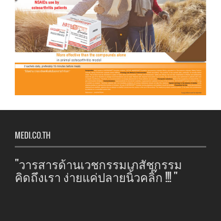
MEDI.CO.TH
"วารสารด้านเวชกรรมเภสัชกรรม
คิดถึงเรา ง่ายแค่ปลายนิ้วคลิ๊ก !!! "