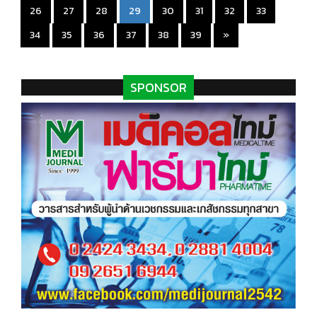
(current)
26
27
28
29
30
31
32
33
34
35
36
37
38
39
»
SPONSOR