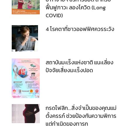
ฟื้นฟูภาวะ ลองโควิด (Long
COVID)
4 โรคตาที่ชาวออฟฟิศควรระวัง
สถาบันมะเร็งแห่งชาติ แนะเลี่ยง
ปัจจัยเสี่ยงมะเร็งปอด
กรดโฟลิก…สิ่งจำเป็นของคุณแม่
ตั้งครรภ์ ช่วยป้องกันความพิการ
แต่กำเนิดของทารก