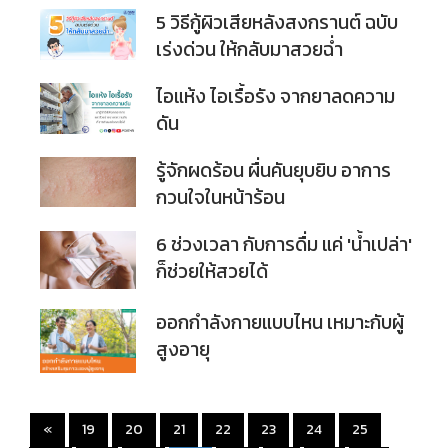
5 วิธีกู้ผิวเสียหลังสงกรานต์ ฉบับ
เร่งด่วน ให้กลับมาสวยฉ่ำ
ไอแห้ง ไอเรื้อรัง จากยาลดความ
ดัน
รู้จักผดร้อน ผื่นคันยุบยิบ อาการ
กวนใจในหน้าร้อน
6 ช่วงเวลา กับการดื่ม แค่ 'น้ำเปล่า'
ก็ช่วยให้สวยได้
ออกกำลังกายแบบไหน เหมาะกับผู้
สูงอายุ
«
19
20
21
22
23
24
25