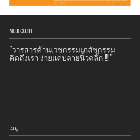
MEDI.CO.TH
"วารสารด้านเวชกรรมเภสัชกรรม
คิดถึงเรา ง่ายแค่ปลายนิ้วคลิ๊ก !!! "
เมนู