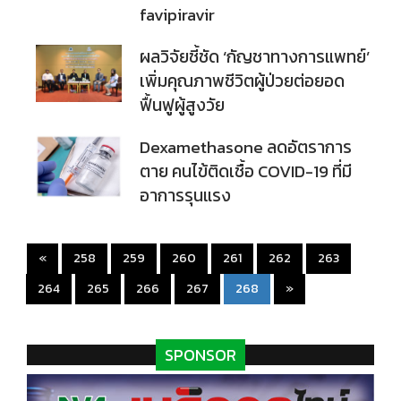
favipiravir
ผลวิจัยชี้ชัด ‘กัญชาทางการแพทย์’
เพิ่มคุณภาพชีวิตผู้ป่วยต่อยอด
ฟื้นฟูผู้สูงวัย
Dexamethasone ลดอัตราการ
ตาย คนไข้ติดเชื้อ COVID-19 ที่มี
อาการรุนแรง
«
258
259
260
261
262
263
(current)
264
265
266
267
268
»
SPONSOR