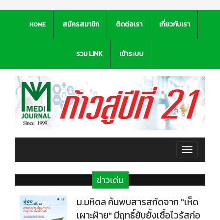
สมัครสมาชิก
ติดต่อเรา
เกี่ยวกับเรา
HOME
รวม LINK
เข้าระบบ
Toggle
navigation
ข่าวเด่น
ม.มหิดล ค้นพบสารสกัดจาก "เห็ด
เผาะฝ้าย" มีฤทธิ์ยับยั้งเชื้อไวรัสก่อ