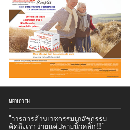
MEDI.CO.TH
"วารสารด้านเวชกรรมเภสัชกรรม
คิดถึงเรา ง่ายแค่ปลายนิ้วคลิ๊ก !!! "