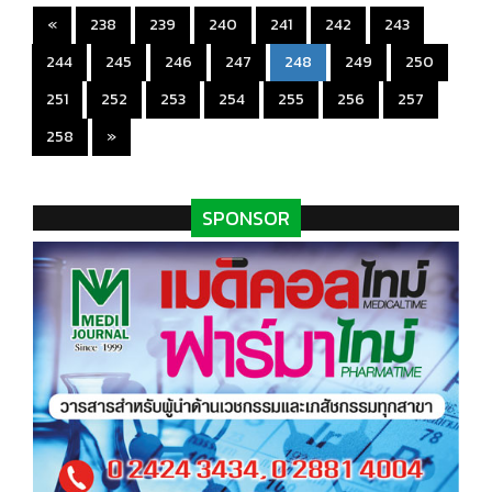
«
238
239
240
241
242
243
(current)
244
245
246
247
248
249
250
251
252
253
254
255
256
257
258
»
SPONSOR