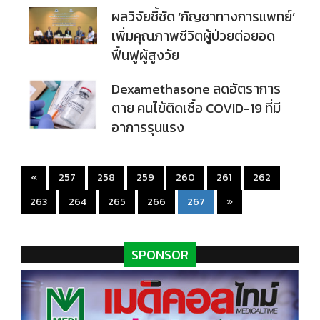
ผลวิจัยชี้ชัด ‘กัญชาทางการแพทย์’
เพิ่มคุณภาพชีวิตผู้ป่วยต่อยอด
ฟื้นฟูผู้สูงวัย
Dexamethasone ลดอัตราการ
ตาย คนไข้ติดเชื้อ COVID-19 ที่มี
อาการรุนแรง
«
257
258
259
260
261
262
(current)
263
264
265
266
267
»
SPONSOR