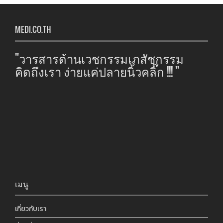
MEDI.CO.TH
"วารสารด้านเวชกรรมเภสัชกรรม
คิดถึงเรา ง่ายแค่ปลายนิ้วคลิ๊ก !!! "
เมนู
เกี่ยวกับเรา