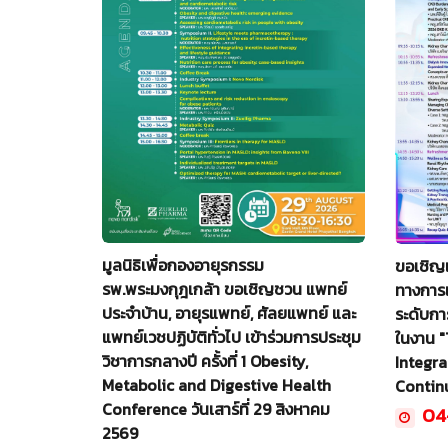
มูลนิธิเพื่อกองอายุรกรรม
ขอเชิญ
รพ.พระมงกุฎเกล้า ขอเชิญชวน แพทย์
ทางการแ
ประจำบ้าน, อายุรแพทย์, ศัลยแพทย์ และ
ระดับกา
แพทย์เวชปฏิบัติทั่วไป เข้าร่วมการประชุม
ในงาน 
วิชาการกลางปี ครั้งที่ 1 Obesity,
Integr
Metabolic and Digestive Health
Continu
Conference วันเสาร์ที่ 29 สิงหาคม
04
2569