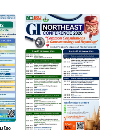
ม โรง