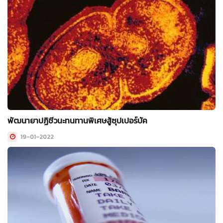
พัฒนายาปฏิชีวนะทนทานพิเศษสู้ซุปเปอร์บัค
19-01-2022