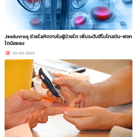
Jesduvroq ช่วยโลหิตจางในผู้ป่วยไต เพิ่มระดับฮีโมโกลบิน-ฟอก
ไตน้อยลง
23-03-2023